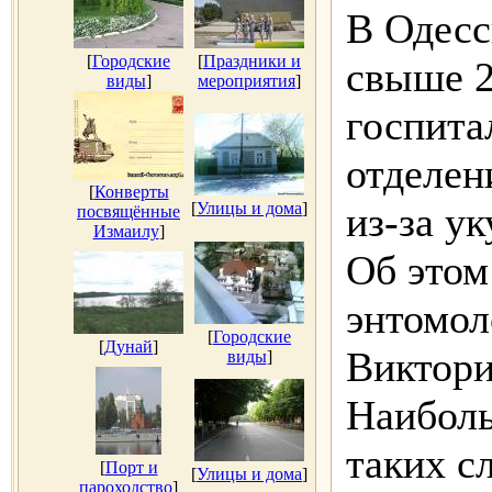
В Одесс
[
Городские
[
Праздники и
свыше 2
виды
]
мероприятия
]
госпита
отделен
[
Конверты
[
Улицы и дома
]
из-за ук
посвящённые
Измаилу
]
Об этом
энтомол
[
Городские
[
Дунай
]
Виктори
виды
]
Наиболь
таких с
[
Порт и
[
Улицы и дома
]
пароходство
]