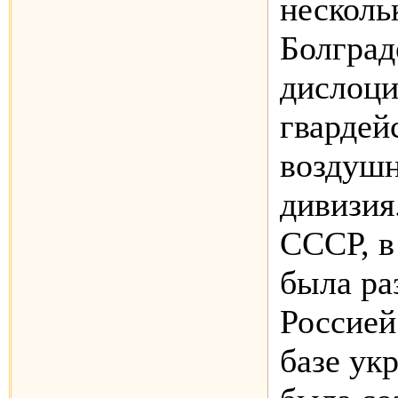
несколь
Болград
дислоци
гвардей
воздушн
дивизия
СССР, в
была ра
Россией
базе ук