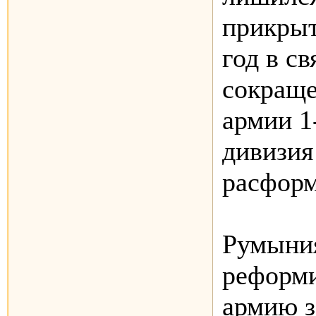
прикрыт
год в св
сокраще
армии 1
дивизия
расфор
Румыния
реформи
армию з