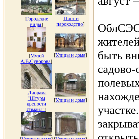
август –
[
Порт и
[
Городские
пароходство
]
ОблСЭС 
виды
]
жителей
быть вн
[
Улицы и дома
]
[
Музей
А.В.Суворова
]
садово-
полевых
нахожде
[
Диорама
"Штурм
[
Улицы и дома
]
крепости
участке
Измаил"
]
закрыва
открыты