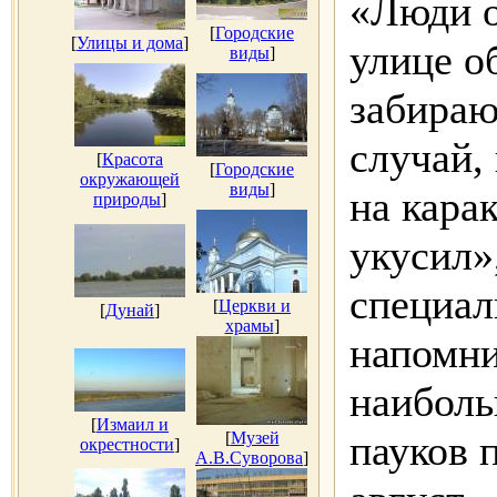
«Люди о
[
Городские
[
Улицы и дома
]
улице о
виды
]
забираю
случай,
[
Красота
[
Городские
окружающей
виды
]
на карак
природы
]
укусил»
специал
[
Церкви и
[
Дунай
]
храмы
]
напомни
наиболь
[
Измаил и
пауков 
[
Музей
окрестности
]
А.В.Суворова
]