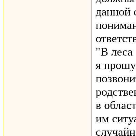
данной 
понима
ответст
"В леса
я прошу
позвони
родстве
в облас
им ситу
случайн