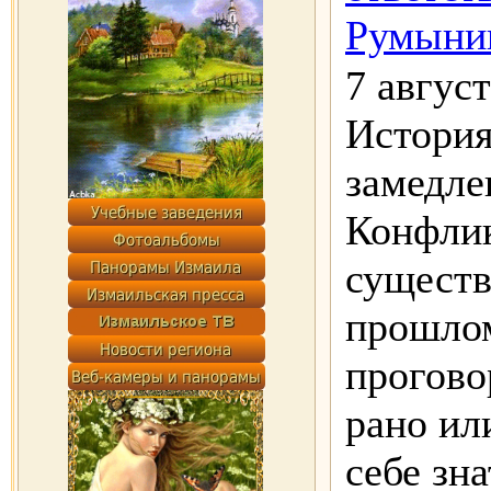
Румыни
7 август
История
замедле
Конфли
существ
прошлом
прогово
рано ил
себе зн