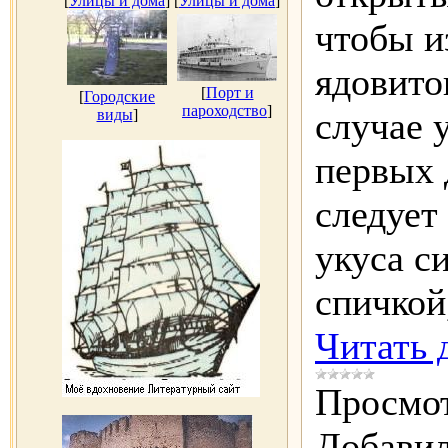
[
Улицы и дома
]
[
Улицы и дома
]
чтобы и
ядовито
[
Порт и
[
Городские
пароходство
]
случае 
виды
]
первых 
следует
укуса с
спичкой
Читать 
Просмот
Добавил