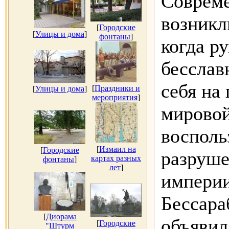
Соврем
возникл
[
Городские
[
Улицы и дома
]
фонтаны
]
когда р
бесслав
себя на
[
Праздники и
[
Улицы и дома
]
мероприятия
]
мировой
восполь
[
Измаил на
[
Городские
разруше
картах разных
фонтаны
]
лет
]
империи
Бессара
[
Диорама
объявил
[
Городские
"Штурм