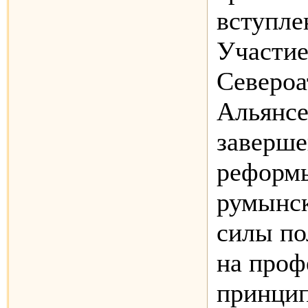
вступле
Участие
Североа
Альянсе
заверш
реформы
румынс
силы п
на проф
принцип