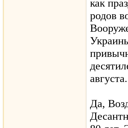
как пра
родов в
Вооруж
Украины
привыч
десятил
августа.
Да, Воз
Десантн