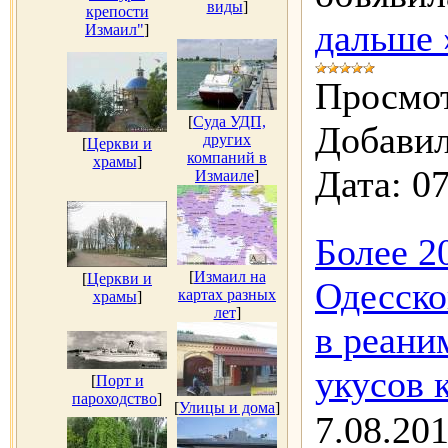
виды
]
крепости
дальше 
Измаил"
]
Просмот
[
Суда УДП,
Добавил
других
[
Церкви и
компаний в
храмы
]
Дата:
07
Измаиле
]
Более 2
[
Измаил на
[
Церкви и
Одесско
картах разных
храмы
]
лет
]
в реани
укусов 
[
Порт и
пароходство
]
[
Улицы и дома
]
7.08.20