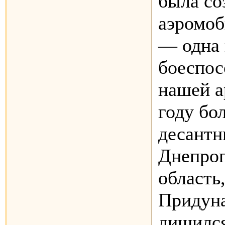
была со
аэромоб
— одна 
боеспос
нашей а
году бо
десантн
Днепро
область
Придуна
лишился