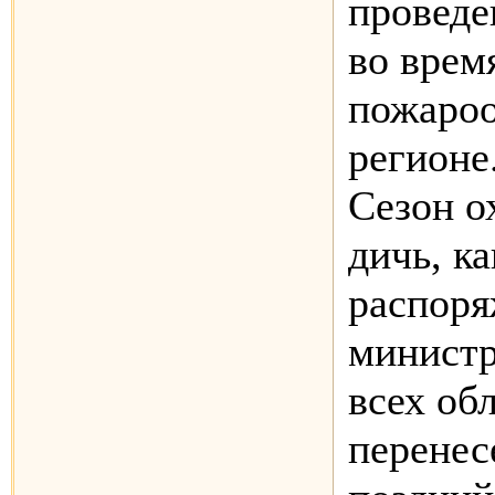
проведе
во врем
пожароо
регионе
Сезон о
дичь, ка
распоря
министр
всех об
перенес