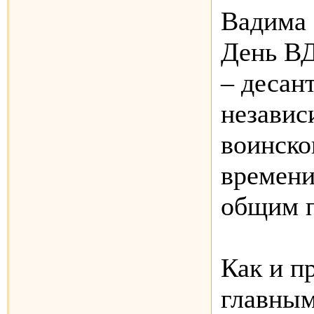
Вадима 
День ВД
– десан
независ
воинско
времени
общим п
Как и п
главным