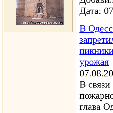
Дата:
07
В Одесс
запрети
пикники
урожая
07.08.2
В связи
пожарно
глава О