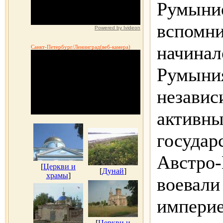
Румыние
вспомни
Powered by Ivideon
начинал
Санкт-Петербург/Ленинград(веб-камера)
Румыни
независ
активны
государ
Австро-
[
Церкви и
[
Дунай
]
храмы
]
воевали
империе
[
Церкви и