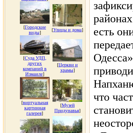
зафикси
районах
[
Городские
есть они
[
Улицы и дома
]
виды
]
переда
Одесса»
[
Суда УДП,
других
[
Церкви и
приводи
компаний в
храмы
]
Измаиле
]
Напханю
что час
[
виртуальная
[
Музей
станови
картинная
Придунавья
]
галерея
]
неостор