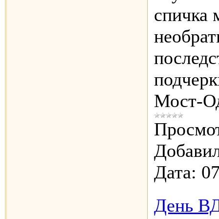
спичка 
необра
последс
подчерк
Мост-О
Просмот
Добавил
Дата:
07
День ВД