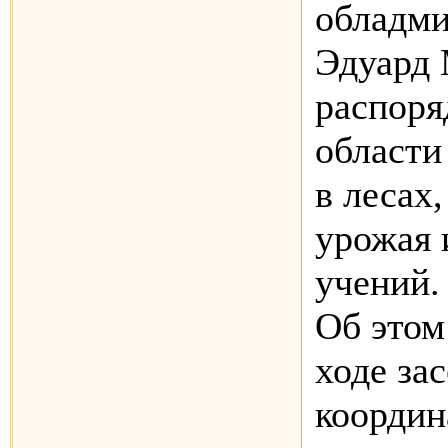
обладм
Эдуард
распоря
области
в лесах
урожая 
учений.
Об этом
ходе за
координ