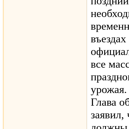
поздний
необход
временн
въездах 
официал
все мас
праздно
урожая.
Глава о
заявил,
должны 