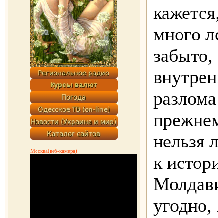
кажется
много ле
забыто,
внутрен
разлома
прежнем
нельзя 
Москва(веб-камера)
к истор
Молдави
угодно,