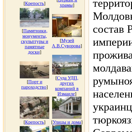
террито
[
Крепость
]
храмы
]
Молдовы
состав 
[
Памятники,
монументы,
империи
[
Музей
скульптуры и
А.В.Суворова
]
памятные
прожива
доски
]
молдава
румыно
[
Суда УДП,
[
Порт и
других
пароходство
]
компаний в
населени
Измаиле
]
украинц
тюркояз
[
Крепость
]
[
Улицы и дома
]