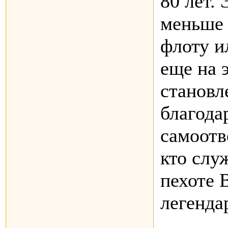
80 лет.
меньше
флоту и
еще на 
становл
благода
самоотв
кто слу
пехоте 
легенда