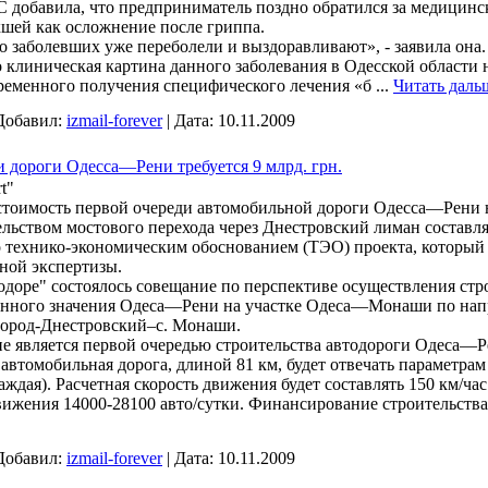
 добавила, что предприниматель поздно обратился за медицинс
шей как осложнение после гриппа.
о заболевших уже переболели и выздоравливают», - заявила она.
 клиническая картина данного заболевания в Одесской области 
ременного получения специфического лечения «б
...
Читать даль
Добавил:
izmail-forever
|
Дата:
10.11.2009
и дороги Одесса—Рени требуется 9 млрд. грн.
rt"
тоимость первой очереди автомобильной дороги Одесса—Рени на
льством мостового перехода через Днестровский лиман составляе
 технико-экономическим обоснованием (ТЭО) проекта, который 
ной экспертизы.
тодоре" состоялось совещание по перспективе осуществления ст
венного значения Одеса—Рени на участке Одеса—Монаши по на
род-Днестровский–с. Монаши.
е является первой очередью строительства автодороги Одеса—Ре
втомобильная дорога, длиной 81 км, будет отвечать параметрам 
аждая). Расчетная скорость движения будет составлять 150 км/ча
ижения 14000-28100 авто/сутки. Финансирование строительств
Добавил:
izmail-forever
|
Дата:
10.11.2009