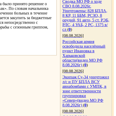
Сводка МО РФ о ходе
а было принято решение о
СВО 8.08.2026г.
вак». По словам начальника
Уничтожены: 828 БПЛА,
лечении больных в течение
8 КР, 11 ББМ, РСЗО, 8
ается закупить за бюджетные
орудий, 91 авто, 5 ст. РЭБ,
ся непосредственно с
РЛС, 4 УАБ, 2 РС, 1375 в/
орьбы с сезонным гриппом,
сл
(
0
)
[08.08.2026]
Российская армия
освободила населённый
пункт Ивановка в
Харьковской
области(видео МО РФ
8.08.2026г)
(
0
)
[08.08.2026]
Экипаж Су-34 уничтожил
л/с и ПУ БПЛА ВСУ
авиабомбами с УМПК, в
зоне ответственности
группировки
«Север»(видео МО РФ
8.08.2026г)
(
0
)
[08.08.2026]