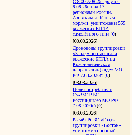
С 8.00 7.08.26г до утра
8.08.26г, над 17
регионами России,
Азовским и Чёрным
морями, уничтожены 555
вражеских БПЛА
самолётного типа
(
0
)
[08.08.2026]
Дроноводы группировки
«Запад» протаранили
вражеские БПЛА на
Краснолиманском
направлении(видео МО
РФ 7.08.2026г)
(
0
)
[08.08.2026]
Полёт истребителя
Су-35С ВВС
России(видео МО РФ
7.08.2026г)
(
0
)
[08.08.2026]
Расчёт РСЗО «Град»
группировки «Восток»
уничтожил опорный