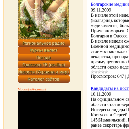
Болгарские медики
09.11.2009
В начале этой нед
(Болгария), котор
медикаменты, боль
Причерноморье». О
Болгария в Одессе
В начале недели ож
Военной медицинск
стоимостью около 
лекарства, препар
преимущественно б
области около нед
Просмотров:
647
|
Кандидаты на пост
Москва(веб-камера)
10.11.2009
На официальном са
области стал дове
Интересы лидера П
Костусев и Сергей
145(Измаильский, 
ранее секретарь ф