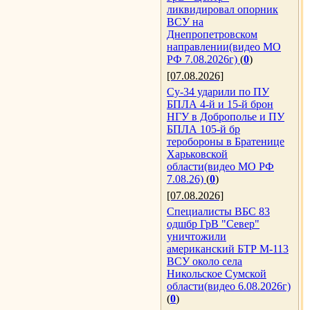
ликвидировал опорник
ВСУ на
Днепропетровском
направлении(видео МО
РФ 7.08.2026г)
(
0
)
[07.08.2026]
Су-34 ударили по ПУ
БПЛА 4-й и 15-й брон
НГУ в Доброполье и ПУ
БПЛА 105-й бр
теробороны в Братенице
Харьковской
области(видео МО РФ
7.08.26)
(
0
)
[07.08.2026]
Специалисты ВБС 83
одшбр ГрВ "Север"
уничтожили
американский БТР М-113
ВСУ около села
Никольское Сумской
области(видео 6.08.2026г)
(
0
)