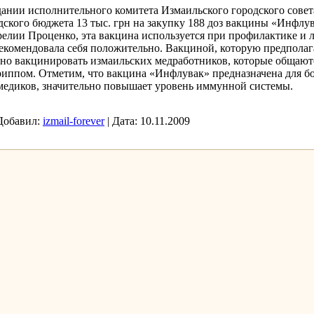
дании исполнительного комитета Измаильского городского совет
дского бюджета 13 тыс. грн на закупку 188 доз вакцины «Инфлу
релии Проценко, эта вакцина используется при профилактике и 
арекомендовала себя положительно. Вакциной, которую предполаг
ено вакцинировать измаильских медработников, которые общают
иппом. Отметим, что вакцина «Инфлувак» предназначена для б
 медиков, значительно повышает уровень иммунной системы.
Добавил:
izmail-forever
|
Дата:
10.11.2009