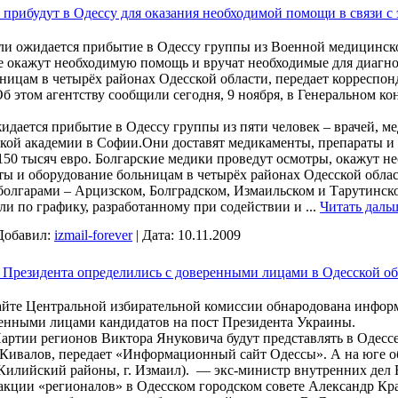
 прибудут в Одессу для оказания необходимой помощи в связи с
ели ожидается прибытие в Одессу группы из Военной медицинс
ые окажут необходимую помощь и вручат необходимые для диагн
ницам в четырёх районах Одесской области, передает корреспо
б этом агентству сообщили сегодня, 9 ноября, в Генеральном ко
.
идается прибытие в Одессу группы из пяти человек – врачей, ме
ой академии в Софии.Они доставят медикаменты, препараты и 
150 тысяч евро. Болгарские медики проведут осмотры, окажут 
аты и оборудование больницам в четырёх районах Одесской обла
олгарами – Арцизском, Болградском, Измаильском и Тарутинском
ели по графику, разработанному при содействии и
...
Читать даль
Добавил:
izmail-forever
|
Дата:
10.11.2009
 Президента определились с доверенными лицами в Одесской об
йте Центральной избирательной комиссии обнародована информа
ренными лицами кандидатов на пост Президента Украины.
артии регионов Виктора Януковича будут представлять в Одесс
 Кивалов, передает «Информационный сайт Одессы». А на юге о
Килийский районы, г. Измаил). — экс-министр внутренних дел
ракции «регионалов» в Одесском городском совете Александр Кр