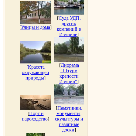
[
Суда УДП,
других
[
Улицы и дома
]
компаний в
Измаиле
]
[
Диорама
[
Красота
"Штурм
окружающей
крепости
природы
]
Измаил"
]
[
Памятники,
[
Порт и
монументы,
пароходство
]
скульптуры и
памятные
доски
]