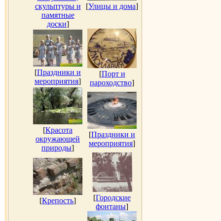
скульптуры и
[
Улицы и дома
]
памятные
доски
]
[
Праздники и
[
Порт и
мероприятия
]
пароходство
]
[
Красота
[
Праздники и
окружающей
мероприятия
]
природы
]
[
Городские
[
Крепость
]
фонтаны
]