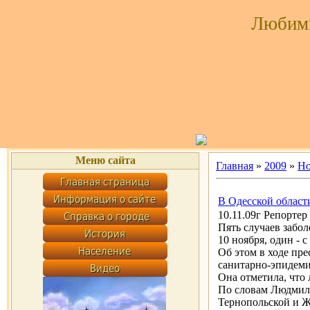
Любим
Меню сайта
Главная
»
2009
»
Но
В Одесской област
10.11.09г Репортер
Пять случаев забо
10 ноября, один - 
Об этом в ходе пр
санитарно-эпидем
Она отметила, что
По словам Людмил
Тернопольской и Ж