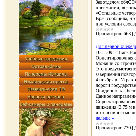
Завотделом облСЭС
пневмонии, возник
«Остальные четвер
Врач сообщила, что
при условии своев
Просмотров:
663
|
Для первой очеред
10.11.09г "Trans-Po
Ориентировочная с
Монаши со строите
Это предусмотрено
завершения повтор
4 ноября в "Украв
дороги государст
Овидиополь—Белго
Данное направлени
Спроектированная а
движения (3,75 м к
интенсивностью дв
дальше »
Просмотров:
730
|