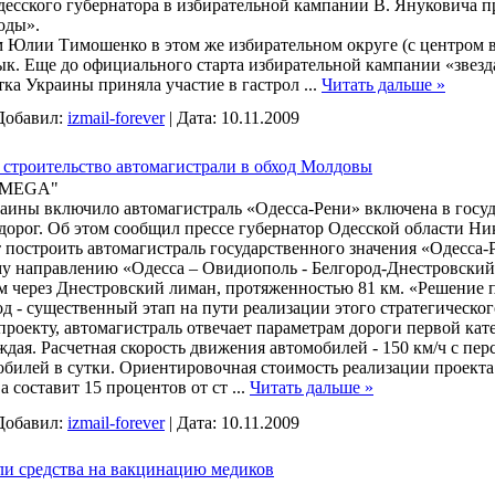
десского губернатора в избирательной кампании В. Януковича 
оды».
Юлии Тимошенко в этом же избирательном округе (с центром в 
к. Еще до официального старта избирательной кампании «звезда
тка Украины приняла участие в гастрол
...
Читать дальше »
Добавил:
izmail-forever
|
Дата:
10.11.2009
 строительство автомагистрали в обход Молдовы
 "OMEGA"
аины включило автомагистраль «Одесса-Рени» включена в госу
одорог. Об этом сообщил прессе губернатор Одесской области Н
 построить автомагистраль государственного значения «Одесса-Р
 направлению «Одесса – Овидиополь - Белгород-Днестровский
км через Днестровский лиман, протяженностью 81 км. «Решение 
д - существенный этап на пути реализации этого стратегическог
проекту, автомагистраль отвечает параметрам дороги первой кат
ждая. Расчетная скорость движения автомобилей - 150 км/ч с п
обилей в сутки. Ориентировочная стоимость реализации проекта
а составит 15 процентов от ст
...
Читать дальше »
Добавил:
izmail-forever
|
Дата:
10.11.2009
и средства на вакцинацию медиков