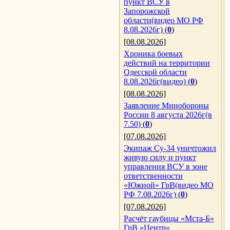
пункт ВСУ в
Запорожской
области(видео МО РФ
8.08.2026г)
(
0
)
[08.08.2026]
Хроника боевых
действий на территории
Одесской области
8.08.2026г(видео)
(
0
)
[08.08.2026]
Заявление Минобороны
России 8 августа 2026г(в
7.50)
(
0
)
[07.08.2026]
Экипаж Су-34 уничтожил
живую силу и пункт
управления ВСУ в зоне
ответственности
«Южной» ГрВ(видео МО
РФ 7.08.2026г)
(
0
)
[07.08.2026]
Расчёт гаубицы «Мста-Б»
ГрВ «Центр»