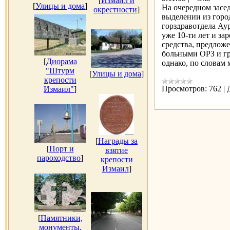
[
Измаил и
[
Улицы и дома
]
На очередном засе
окрестности
]
выделении из горо
горздравотдела Ау
уже 10-ти лет и з
средства, предлож
больными ОРЗ и гр
[
Диорама
однако, по словам
"Штурм
[
Улицы и дома
]
крепости
Просмотров:
762
|
Измаил"
]
[
Награды за
[
Порт и
взятие
пароходство
]
крепости
Измаил
]
[
Памятники,
монументы,