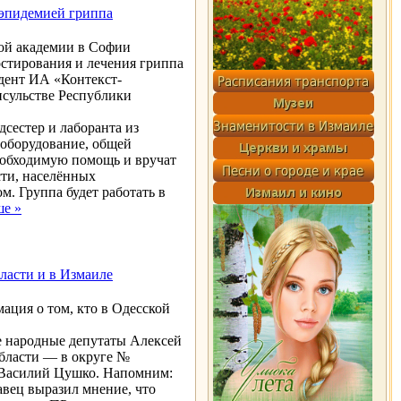
 эпидемией гриппа
кой академии в Софии
остирования и лечения гриппа
ндент ИА «Контекст-
нсульстве Республики
дсестер и лаборанта из
оборудование, общей
необходимую помощь и вручат
сти, населённых
. Группа будет работать в
ше »
ласти и в Измаиле
ция о том, кто в Одесской
е народные депутаты Алексей
бласти — в округе №
 Василий Цушко. Напомним:
авец выразил мнение, что