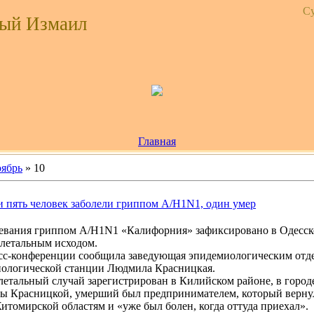
Су
ый Измаил
Главная
ябрь
»
10
и пять человек заболели гриппом А/H1N1, один умер
левания гриппом А/H1N1 «Калифорния» зафиксировано в Одесск
с летальным исходом.
есс-конференции сообщила заведующая эпидемиологическим отд
иологической станции Людмила Красницкая.
 летальный случай зарегистрирован в Килийском районе, в город
ы Красницкой, умерший был предпринимателем, который вернул
итомирской областям и «уже был болен, когда оттуда приехал».