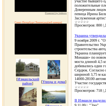
участие бывшего о
положительные пл
Доверенным лицом 
Powered by Ivideon
певица Ирина Билы
Заслуженная артис
Санкт-Петербург/Ленинград(веб-камера)
Просмотров:
800
|
Украина утвердила
9 ноября 2009 г.
Правительство Укр
строительства авт
Украина планирует
Монаши» по новому
моста длиной 4,5 
добивались один го
Сердюк. Согласно 
шириной 3,75 м ка
14000-28100 автом
[
Измаильский
[
Улицы и дома
]
Участие государств
район
]
Просмотров:
718
|
В Измаиле выделил
9.11.09 | "Эхо"