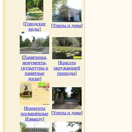
[
Городские
[
Улицы и дома
]
виды
]
[
Памятники,
монументы,
[
Красота
скульптуры и
окружающей
памятные
природы
]
доски
]
[
Конверты
[
Улицы и дома
]
посвящённые
Измаилу
]