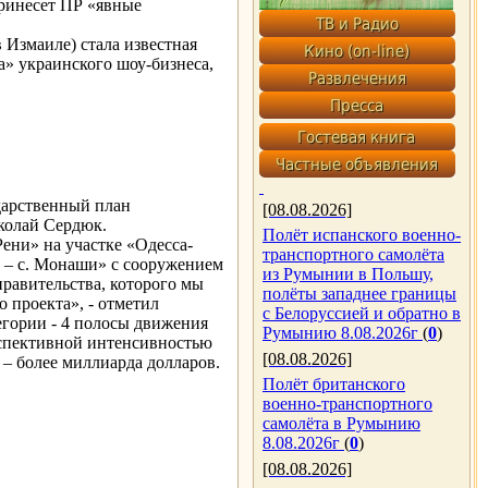
принесет ПР «явные
Измаиле) стала известная
» украинского шоу-бизнеса,
дарственный план
[08.08.2026]
иколай Сердюк.
Полёт испанского военно-
ени» на участке «Одесса-
транспортного самолёта
 – с. Монаши» с сооружением
из Румынии в Польшу,
правительства, которого мы
полёты западнее границы
о проекта», - отметил
с Белоруссией и обратно в
егории - 4 полосы движения
Румынию 8.08.2026г
(
0
)
ерспективной интенсивностью
[08.08.2026]
 – более миллиарда долларов.
Полёт британского
военно-транспортного
самолёта в Румынию
8.08.2026г
(
0
)
[08.08.2026]