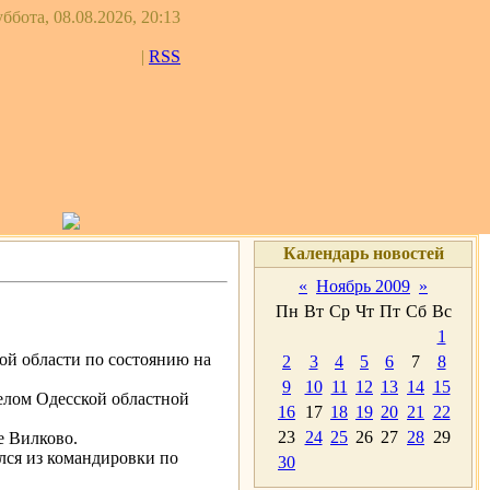
ббота, 08.08.2026, 20:13
|
RSS
Календарь новостей
«
Ноябрь 2009
»
Пн
Вт
Ср
Чт
Пт
Сб
Вс
1
ой области по состоянию на
2
3
4
5
6
7
8
9
10
11
12
13
14
15
елом Одесской областной
16
17
18
19
20
21
22
23
24
25
26
27
28
29
е Вилково.
ся из командировки по
30