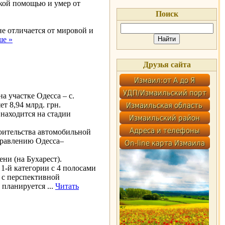
кой помощью и умер от
Поиск
не отличается от мировой и
ше »
Друзья сайта
 участке Одесса – с.
т 8,94 млрд. грн.
находится на стадии
роительства автомобильной
правлению Одесса–
ни (на Бухарест).
1-й категории с 4 полосами
с с перспективной
а планируется
...
Читать