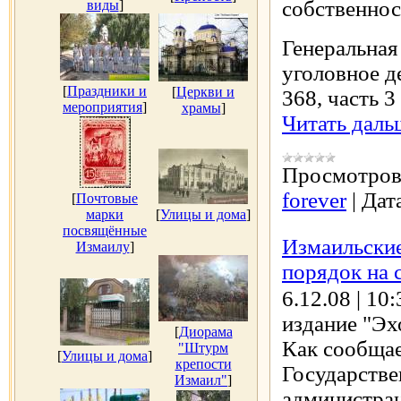
собственнос
виды
]
Генеральная
уголовное д
[
Праздники и
[
Церкви и
368, часть 
мероприятия
]
храмы
]
Читать даль
Просмотров
forever
|
Дат
[
Почтовые
марки
[
Улицы и дома
]
посвящённые
Измаильские
Измаилу
]
порядок на 
6.12.08 | 1
издание "Эх
[
Диорама
Как сообщае
"Штурм
[
Улицы и дома
]
крепости
Государстве
Измаил"
]
администрац