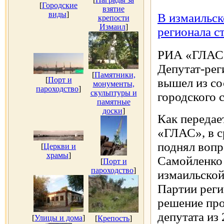
[
Городские
взятие
виды
]
В измаильск
крепости
Измаил
]
регионала с
РИА «ГЛАС»
Депутат-рег
[
Памятники,
[
Порт и
вышел из со
монументы,
пароходство
]
скульптуры и
городского с
памятные
доски
]
Как передае
«ГЛАС», в с
поднял вопр
[
Церкви и
храмы
]
Самойленко 
[
Порт и
пароходство
]
измаильской
Партии реги
решение про
депутата из 
[
Улицы и дома
]
[
Крепость
]