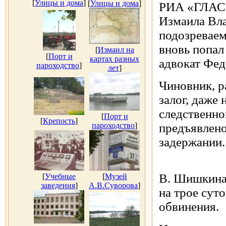
[
Улицы и дома
]
[
Улицы и дома
]
РИА «ГЛАС»
Измаила Вл
подозреваем
вновь попал
[
Измаил на
[
Порт и
картах разных
адвокат Фед
пароходство
]
лет
]
Чиновник, р
залог, даже 
следственно
[
Порт и
[
Крепость
]
пароходство
]
предъявлено
задержании.
В. Шишкина 
[
Учебные
[
Музей
заведения
]
А.В.Суворова
]
на трое сут
обвинения.