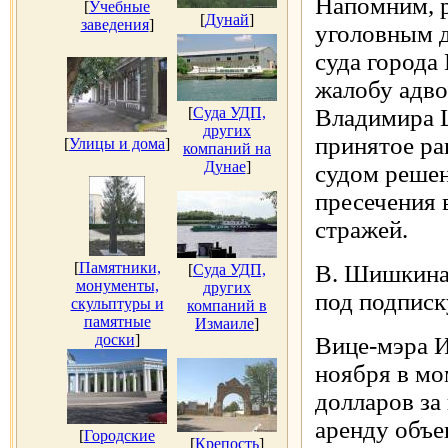
Напомним, р
[
Учебные
[
Дунай
]
заведения
]
уголовным 
суда города
жалобу адво
[
Суда УДП,
Владимира 
других
принятое р
[
Улицы и дома
]
компаний на
Дунае
]
судом решен
пресечения 
стражей.
[
Памятники,
В. Шишкина
[
Суда УДП,
монументы,
других
под подписк
скульптуры и
компаний в
памятные
Измаиле
]
доски
]
Вице-мэра И
ноября в мо
долларов за
аренду объе
[
Городские
[
Крепость
]