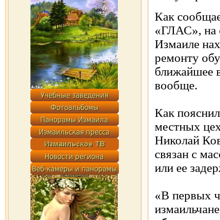
Как сообща
«ГЛАС», на 
Измаиле нах
ремонту обу
ближайшее 
вообще.
Как пояснил
местных цех
Николай Ков
связан с ма
или ее заде
«В первых ч
измаильчане