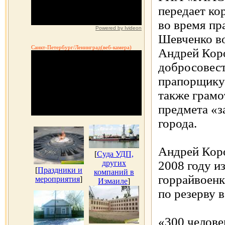
передает к
во время пр
Powered by Ivideon
Шевченко в
Санкт-Петербург/Ленинград(веб-камера)
Андрей Коро
добросовест
прапорщику
также грамо
предмета «з
города.
Андрей Коро
[
Суда УДП,
других
2008 году и
[
Праздники и
компаний в
горрайвоенк
мероприятия
]
Измаиле
]
по резерву в
«300 челове