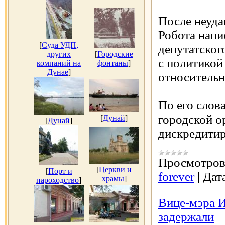
После неуда
Робота напи
[
Суда УДП,
депутатског
других
[
Городские
с политикой
компаний на
фонтаны
]
Дунае
]
относительн
По его слов
городской о
[
Дунай
]
[
Дунай
]
дискредитир
Просмотров
[
Церкви и
[
Порт и
forever
|
Дат
храмы
]
пароходство
]
Вице-мэра И
задержали