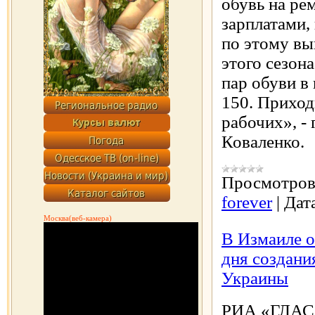
обувь на ре
зарплатами,
по этому вы
этого сезона
пар обуви в
150. Приход
рабочих», -
Коваленко.
Просмотров
forever
|
Дат
Москва(веб-камера)
В Измаиле о
дня создан
Украины
РИА «ГЛАС»,