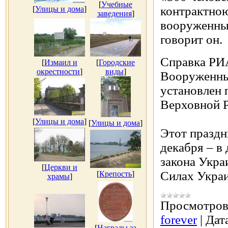
[
Учебные
контрактною
[
Улицы и дома
]
заведения
]
вооруженны
говорит он.
Справка РИ
[
Измаил и
[
Городские
окрестности
]
виды
]
Вооруженны
установлен 
Верховной Р
[
Улицы и дома
]
[
Улицы и дома
]
Этот праздн
декабря – в
закона Укр
[
Церкви и
Силах Укра
[
Крепость
]
храмы
]
Просмотров
forever
|
Дат
[
Награды за