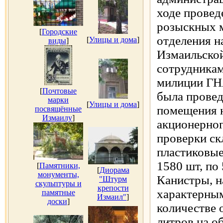
ходе провед
розыскных 
[
Городские
отделения н
[
Улицы и дома
]
виды
]
Измаильско
сотрудникам
милиции ГНА
[
Почтовые
была провед
марки
[
Улицы и дома
]
помещения н
посвящённые
Измаилу
]
акционерног
проверки ск
пластиковые
1580 шт, по
[
Памятники,
[
Диорама
монументы,
Канистры, 
"Штурм
скульптуры и
крепости
характерным
памятные
Измаил"
]
доски
]
количестве 
литров на о