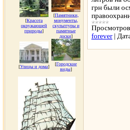
грн были ос
правоохран
[
Памятники,
[
Красота
монументы,
окружающей
скульптуры и
Просмотров
природы
]
памятные
forever
|
Дат
доски
]
[
Городские
[
Улицы и дома
]
виды
]