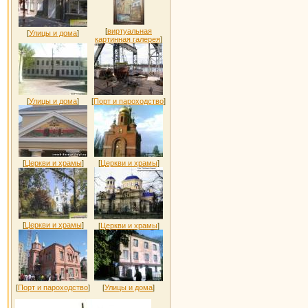
[
виртуальная
[
Улицы и дома
]
картинная галерея
]
[
Улицы и дома
]
[
Порт и пароходство
]
[
Церкви и храмы
]
[
Церкви и храмы
]
[
Церкви и храмы
]
[
Церкви и храмы
]
[
Порт и пароходство
]
[
Улицы и дома
]