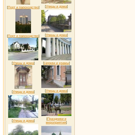
[
Улицы и дома
]
[
Порт и пароходство
]
[
Улицы и дома
]
[
Порт и пароходство
]
[
Улицы и дома
]
[
Церкви и храмы
]
[
Улицы и дома
]
[
Улицы и дома
]
[
Праздники и
[
Улицы и дома
]
мероприятия
]