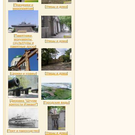
[
Праздники и
[
Улицы и дома
]
мероприятия
]
[
Памятники,
монументы,
[
Улицы и дома
]
скульптуры и
памятные доски
]
[
Улицы и дома
]
[
Церкви и храмы
]
[
Диорама "Штурм
[
Городские виды
]
крепости Измаил"
]
[
Порт и пароходство
]
[
Улицы и дома
]