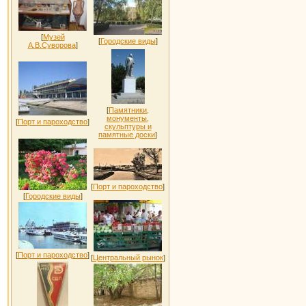
[
Музей
[
Городские виды
]
А.В.Суворова
]
[
Памятники,
монументы,
[
Порт и пароходство
]
скульптуры и
памятные доски
]
[
Порт и пароходство
]
[
Городские виды
]
[
Порт и пароходство
]
[
Центральный рынок
]