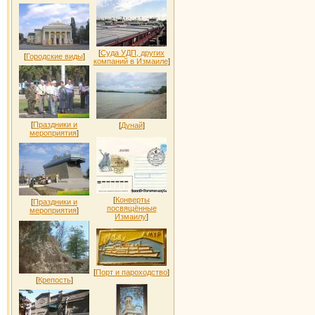
[
Суда УДП, других
[
Городские виды
]
компаний в Измаиле
]
[
Праздники и
[
Дунай
]
мероприятия
]
[
Конверты
[
Праздники и
посвящённые
мероприятия
]
Измаилу
]
[
Порт и пароходство
]
[
Крепость
]