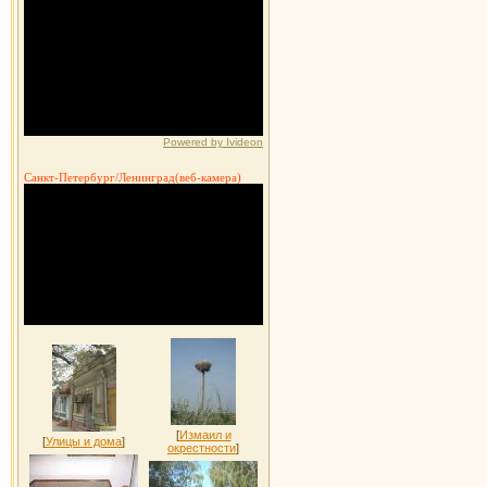
Powered by Ivideon
Санкт-Петербург/Ленинград(веб-камера)
[
Измаил и
[
Улицы и дома
]
окрестности
]