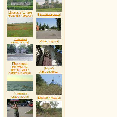
[
Диорама "Штурм
[
Церкви и храмы
]
крепости Измаил"
]
[
Измаил и
[
Улицы и дома
]
окрестности
]
[
Памятники,
монументы,
[
Музей
скульптуры и
А.В.Суворова
]
памятные доски
]
[
Измаил и
окрестности
]
[
Церкви и храмы
]