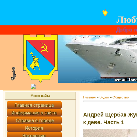
Люб
Добро пожалова
Меню сайта
Главная
»
Видео
»
Общество
Андрей Щербак-Жук
к деве. Часть 1