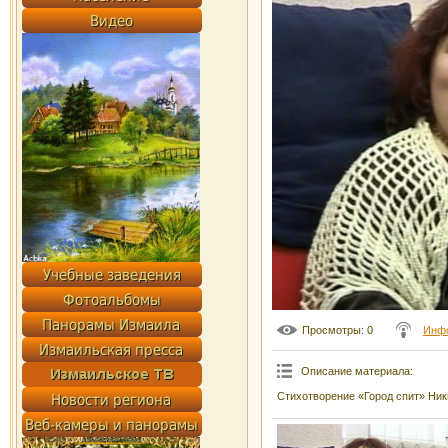
Просмотры
: 0
Инф
Описание материала
:
Стихотворение «Город спит» Ники