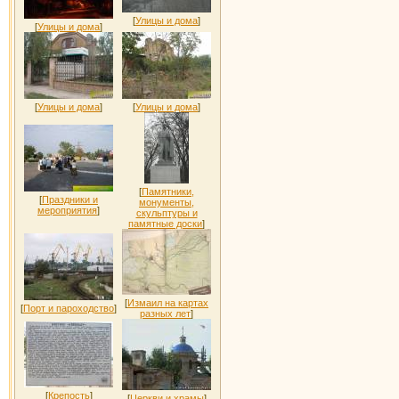
[
Улицы и дома
]
[
Улицы и дома
]
[
Улицы и дома
]
[
Улицы и дома
]
[
Памятники,
[
Праздники и
монументы,
мероприятия
]
скульптуры и
памятные доски
]
[
Измаил на картах
[
Порт и пароходство
]
разных лет
]
[
Крепость
]
[
Церкви и храмы
]