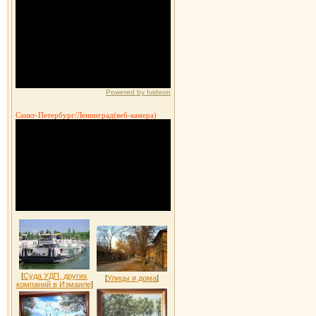
Powered by Ivideon
Санкт-Петербург/Ленинград(веб-камера)
[
Суда УДП, других
[
Улицы и дома
]
компаний в Измаиле
]