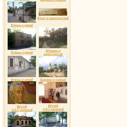
[
Порт и пароходство
]
[
Улицы и дома
]
[
Измаил и
[
Улицы и дома
]
окрестности
]
[
Улицы и дома
]
[
Церкви и храмы
]
[
Музей
[
Музей
А.В.Суворова
]
А.В.Суворова
]