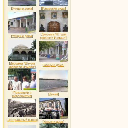
[
Улицы и дома
]
[
Городские виды
]
[
Диорама "Штурм
[
Улицы и дома
]
крепости Измаил"
]
[
Диорама "Штурм
[
Улицы и дома
]
крепости Измаил"
]
[
Праздники и
[
Дунай
]
мероприятия
]
[
Центральный рынок
]
[
Улицы и дома
]