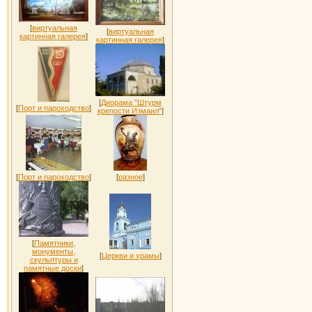
[
виртуальная
[
виртуальная
картинная галерея
]
картинная галерея
]
[
Диорама "Штурм
[
Порт и пароходство
]
крепости Измаил"
]
[
Порт и пароходство
]
[
разное
]
[
Памятники,
монументы,
[
Церкви и храмы
]
скульптуры и
памятные доски
]