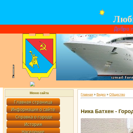
Люб
Добро пожалова
Меню сайта
Главная
»
Видео
»
Общество
Ника Батхен - Горо