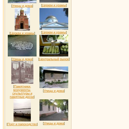
[
Церкви и храмы
]
[
Улицы и дома
]
[
Церкви и храмы
]
[
Церкви и храмы
]
[
Улицы и дома
]
[
Центральный рынок
]
[
Памятники,
монументы,
[
Улицы и дома
]
скульптуры и
памятные доски
]
[
Улицы и дома
]
[
Порт и пароходство
]