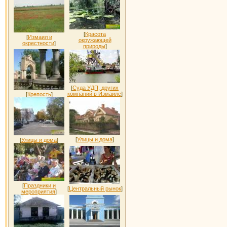
[
Красота
[
Измаил и
окружающей
окрестности
]
природы
]
[
Суда УДП, других
компаний в Измаиле
]
[
Крепость
]
[
Улицы и дома
]
[
Улицы и дома
]
[
Праздники и
[
Центральный рынок
]
мероприятия
]