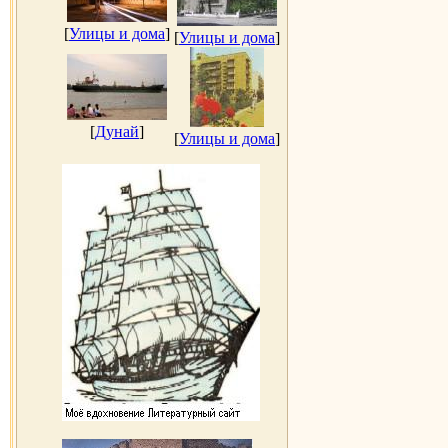
[
Улицы и дома
]
[
Улицы и дома
]
[
Дунай
]
[
Улицы и дома
]