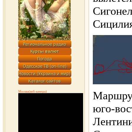
Сигонел
Сицилия
Маршрут
Москва(веб-камера)
юго-вос
Лентини