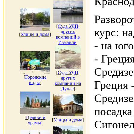
Краснод
Разворо
[
Суда УДП,
курс: н
других
[
Улицы и дома
]
компаний в
- на юго
Измаиле
]
- Греция
Средизе
[
Суда УДП,
[
Городские
других
Греция 
виды
]
компаний на
Дунае
]
Средизе
посадка
[
Церкви и
[
Улицы и дома
]
Сигонел
храмы
]