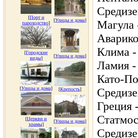
Средизе
[
Порт и
[
Улицы и дома
]
Магула 
пароходство
]
Аварико
Клима -
[
Городские
[
Улицы и дома
]
виды
]
Ламия -
Като-По
[
Улицы и дома
]
Средизе
[
Крепость
]
Греция 
Статмос
[
Церкви и
[
Улицы и дома
]
храмы
]
Средизе