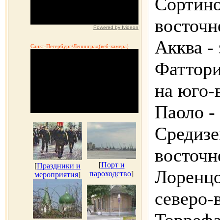
Сортино
восточн
Powered by Ivideon
Акква -
Санкт-Петербург/Ленинград(веб-камера)
Фаттори
на юго-
Паоло -
Средизе
восточн
[
Порт и
[
Праздники и
Лоренцо
пароходство
]
мероприятия
]
северо-