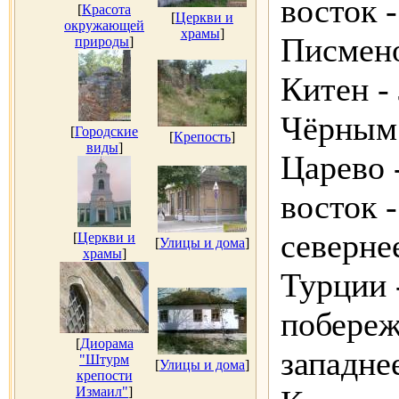
восток 
[
Красота
[
Церкви и
окружающей
храмы
]
Писмено
природы
]
Китен -
Чёрным 
[
Городские
[
Крепость
]
виды
]
Царево 
восток -
северне
[
Церкви и
[
Улицы и дома
]
храмы
]
Турции 
побереж
[
Диорама
западне
"Штурм
[
Улицы и дома
]
крепости
Измаил"
]