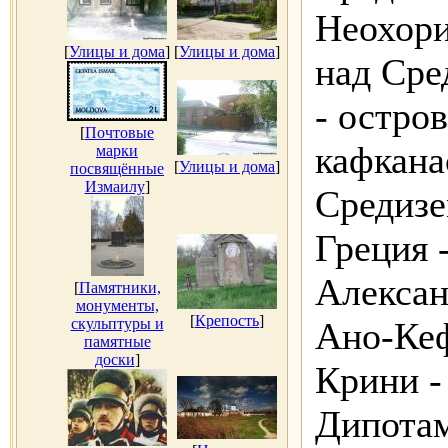
Неохори
[
Улицы и дома
]
[
Улицы и дома
]
над Ср
- остров
[
Почтовые
кафкана
марки
[
Улицы и дома
]
посвящённые
Измаилу
]
Средизе
Греция 
Алексан
[
Памятники,
монументы,
[
Крепость
]
скульптуры и
Ано-Кеф
памятные
доски
]
Крини -
Дипотам