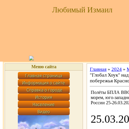
Любимый Измаил
Меню сайта
Главная
»
2024
»
"Глобал Хоук" на
побережья Краснод
Полёты БПЛА ВВС
морем, юго-западн
России 25-26.03.20
25.03.2