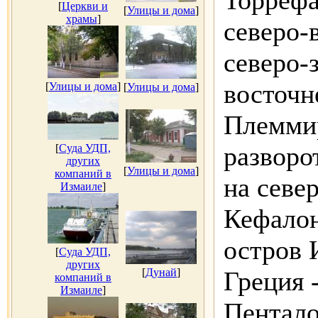
Торрефа
[
Церкви и
[
Улицы и дома
]
храмы
]
северо-в
северо-з
восточн
[
Улицы и дома
]
[
Улицы и дома
]
Племмир
разворо
[
Суда УДП,
других
[
Улицы и дома
]
компаний в
на севе
Измаиле
]
Кефалон
остров 
[
Суда УДП,
других
[
Дунай
]
Греция 
компаний в
Измаиле
]
Пентало