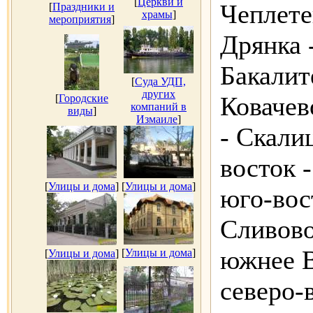
[
Церкви и
Чеплете
[
Праздники и
храмы
]
мероприятия
]
Дрянка 
Бакалит
[
Суда УДП,
других
Ковачев
[
Городские
компаний в
виды
]
Измаиле
]
- Скалиц
восток 
[
Улицы и дома
]
[
Улицы и дома
]
юго-вос
Сливово
южнее В
[
Улицы и дома
]
[
Улицы и дома
]
северо-