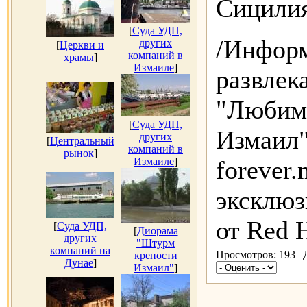
Сицилия
[
Суда УДП,
/Инфор
других
[
Церкви и
компаний в
храмы
]
Измаиле
]
развлек
"Люби
[
Суда УДП,
Измаил"
других
[
Центральный
компаний в
рынок
]
Измаиле
]
forever.
эксклюз
от Red 
[
Суда УДП,
[
Диорама
других
"Штурм
компаний на
Просмотров: 193 |
крепости
Дунае
]
Измаил"
]