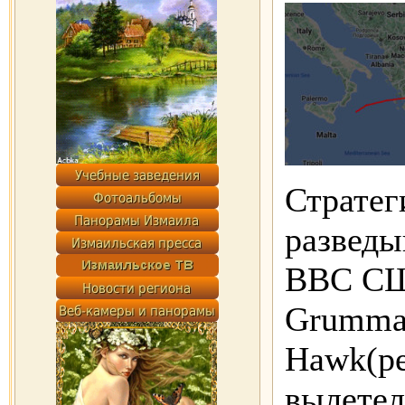
Стратег
развед
ВВС СШ
Grumma
Hawk(ре
вылетел