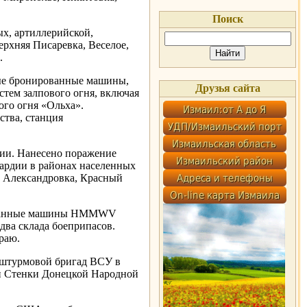
Поиск
х, артиллерийской,
рхняя Писаревка, Веселое,
.
вые бронированные машины,
Друзья сайта
стем залпового огня, включая
го огня «Ольха».
тва, станция
ции. Нанесено поражение
ардии в районах населенных
, Александровка, Красный
ированные машины HMMWV
два склада боеприпасов.
раю.
 штурмовой бригад ВСУ в
 и Стенки Донецкой Народной