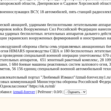
апорожской области, Днепровское и Садовое Херсонской област
военнослужащих ВСУ, 18 автомобилей, пять станций радиоэлект
еской авиацией, ударными беспилотными летательными аппара
пировок войск Вооруженных Сил Российской Федерации нанесен
ска ударных беспилотных летательных аппаратов дальнего действ
ции украинских вооруженных формирований и иностранных нае
овоздушной обороны сбиты семь управляемых авиационных бом
 огня HIMARS производства США и 180 беспилотных летательн
ла проведения специальной военной операции уничтожены: 670 с
етательных аппаратов, 651 зенитный ракетный комплекс, 28 109
ин, 1 684 боевые машины реактивных систем залпового огня, 3
метов, 56 156 единиц специальной военной автомобильной техн
звлекательный портал "Любимый Измаил"/izmail-forever.my1.ru
совых коммуникаций Министерства обороны Российской Федер
дноклассники"/https://ok.ru/mil/
Добавил:
izmail-forever
| Рейтинг: 0.0/0 |