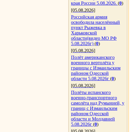
края России 5.08.2026.
(
0
)
[05.08.2026]
Российская армия
освободила населённый
пункт Рыжевка в
Харьковской
области(видео МО РФ
5.08.2026г)
(
0
)
[05.08.2026]
Полёт американского
военного вертолёта у
границы с Измаильским
районом Одесской
области 5.08.2026г
(
0
)
[05.08.2026]
Полёты испанского
военно-транспортного
самолёта над Румынией, у
границ с Измаильским
районом Одесской
области и Молдавией
5.08.2026г
(
0
)
[05.08.2026]