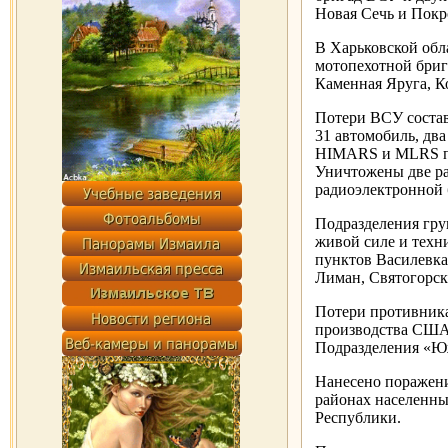
Новая Сечь и Покр
В Харьковской обл
мотопехотной бриг
Каменная Яруга, К
Потери ВСУ состав
31 автомобиль, дв
HIMARS и MLRS про
Уничтожены две р
радиоэлектронной 
Подразделения гру
живой силе и техн
пунктов Василевка
Лиман, Святогорск
Потери противник
производства США,
Подразделения «Ю
Нанесено поражен
районах населенны
Республики.