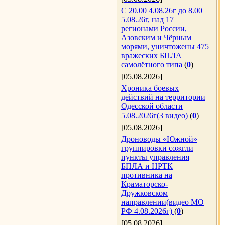
С 20.00 4.08.26г до 8.00
5.08.26г, над 17
регионами России,
Азовским и Чёрным
морями, уничтожены 475
вражеских БПЛА
самолётного типа
(
0
)
[05.08.2026]
Хроника боевых
действий на территории
Одесской области
5.08.2026г(3 видео)
(
0
)
[05.08.2026]
Дроноводы «Южной»
группировки сожгли
пункты управления
БПЛА и НРТК
противника на
Краматорско-
Дружковском
направлении(видео МО
РФ 4.08.2026г)
(
0
)
[05.08.2026]