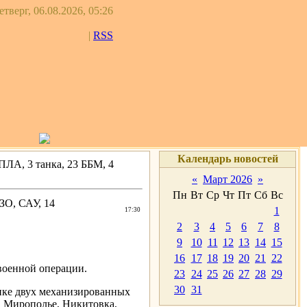
етверг, 06.08.2026, 05:26
|
RSS
Календарь новостей
ЛА, 3 танка, 23 ББМ, 4
«
Март 2026
»
Пн
Вт
Ср
Чт
Пт
Сб
Вс
ЗО, САУ, 14
1
17:30
2
3
4
5
6
7
8
9
10
11
12
13
14
15
16
17
18
19
20
21
22
оенной операции.
23
24
25
26
27
28
29
30
31
ике двух механизированных
, Мирополье, Никитовка,