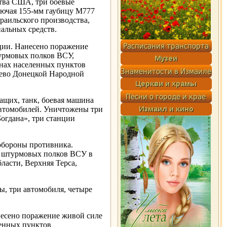
тва США, три боевые
лючая 155-мм гаубицу М777
аильского производства,
иальных средств.
ции. Нанесено поражение
турмовых полков ВСУ,
онах населенных пунктов
шево Донецкой Народной
щих, танк, боевая машина
автомобилей. Уничтожены три
огдана», три станции
обороны противника.
х штурмовых полков ВСУ в
ласти, Верхняя Терса,
, три автомобиля, четыре
несено поражение живой силе
ленных пунктов