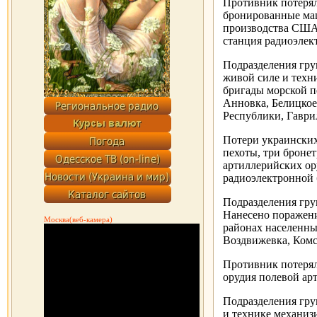
Противник потерял
бронированные маш
производства США
станция радиоэлек
Подразделения гру
живой силе и техн
бригады морской п
Анновка, Белицкое
Республики, Гаври
Потери украинских
пехоты, три броне
артиллерийских ор
радиоэлектронной 
Подразделения гру
Нанесено поражен
Москва(веб-камера)
районах населенны
Воздвижевка, Комс
Противник потерял
орудия полевой ар
Подразделения гру
и технике механиз