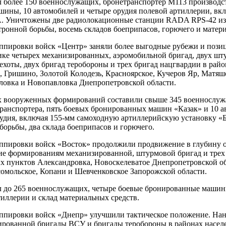
 более 150 военнослужащих, бронетранспортер М113 производс
ины, 10 автомобилей и четыре орудия полевой артиллерии, вк
. Уничтожены две радиолокационные станции RADA RPS-42 изр
тронной борьбы, восемь складов боеприпасов, горючего и матер
ппировки войск «Центр» заняли более выгодные рубежи и пози
ике четырех механизированных, аэромобильной бригад, двух ш
ехоты, двух бригад теробороны и трех бригад нацгвардии в рай
, Гришино, Золотой Колодезь, Красноярское, Кучеров Яр, Матя
ловка и Новопавловка Днепропетровской области.
 вооруженных формирований составили свыше 345 военнослужа
транспортера, пять боевых бронированных машин «Казак» и 10 
удия, включая 155-мм самоходную артиллерийскую установку «Б
борьбы, два склада боеприпасов и горючего.
ппировки войск «Восток» продолжили продвижение в глубину 
ие формированиям механизированной, штурмовой бригад и тре
х пунктов Александровка, Новоскелеватое Днепропетровской об
омольское, Копани и Шевченковское Запорожской области.
 до 265 военнослужащих, четыре боевые бронированные машины
тиллерии и склад материальных средств.
ппировки войск «Днепр» улучшили тактическое положение. На
ированной бригады ВСУ и бригады теробороны в районах насе