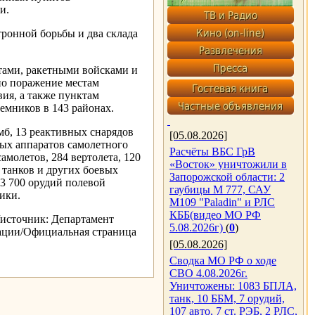
и.
ронной борьбы и два склада
тами, ракетными войсками и
о поражение местам
ия, а также пунктам
мников в 143 районах.
б, 13 реактивных снарядов
[05.08.2026]
ых аппаратов самолетного
Расчёты ВБС ГрВ
амолетов, 284 вертолета, 120
«Восток» уничтожили в
 танков и других боевых
Запорожской области: 2
3 700 орудий полевой
гаубицы M 777, САУ
ики.
M109 "Paladin" и РЛС
КББ(видео МО РФ
/источник: Департамент
5.08.2026г)
(
0
)
ации/Официальная страница
[05.08.2026]
Сводка МО РФ о ходе
СВО 4.08.2026г.
Уничтожены: 1083 БПЛА,
танк, 10 ББМ, 7 орудий,
107 авто, 7 ст. РЭБ, 2 РЛС,