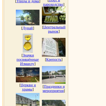
[
Порт и
[
Улицы и дома
]
пароходство
]
[
Центральный
[
Дунай
]
рынок
]
[
Значки
посвящённые
[
Крепость
]
Измаилу
]
[
Церкви и
[
Праздники и
храмы
]
мероприятия
]