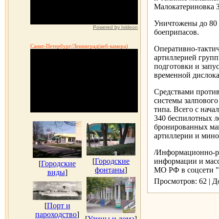
Малокатериновка З
Уничтожены до 80 
Powered by Ivideon
боеприпасов.
Санкт-Петербург/Ленинград(веб-камера)
Оперативно-тактич
артиллерией груп
подготовки и запу
временной дислока
Средствами против
системы залпового
типа. Всего с нача
340 беспилотных л
бронированных маш
артиллерии и мино
/Информационно-ра
[
Городские
информации и мас
[
Городские
фонтаны
]
МО РФ в соцсети "О
виды
]
Просмотров: 62 | 
[
Порт и
пароходство
]
[
Улицы и дома
]