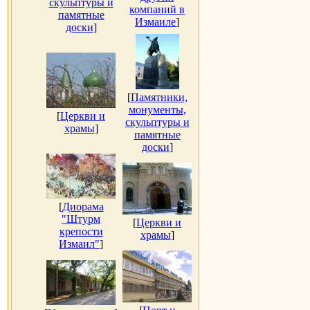
скульптуры и
компаний в
памятные
Измаиле
]
доски
]
[
Памятники,
монументы,
[
Церкви и
скульптуры и
храмы
]
памятные
доски
]
[
Диорама
"Штурм
[
Церкви и
крепости
храмы
]
Измаил"
]