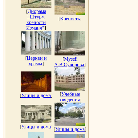
[
Диорама
"Штурм
[
Крепость
]
крепости
Измаил"
]
[
Церкви и
[
Музей
храмы
]
А.В.Суворова
]
[
Учебные
[
Улицы и дома
]
заведения
]
[
Улицы и дома
]
[
Улицы и дома
]