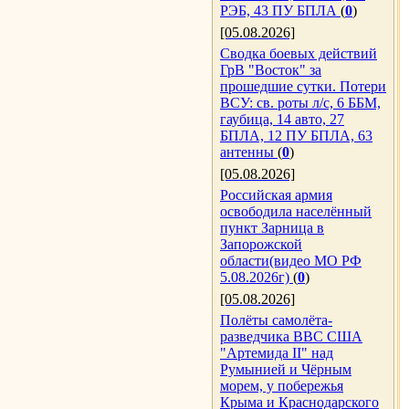
РЭБ, 43 ПУ БПЛА
(
0
)
[05.08.2026]
Сводка боевых действий
ГрВ "Восток" за
прошедшие сутки. Потери
ВСУ: св. роты л/с, 6 ББМ,
гаубица, 14 авто, 27
БПЛА, 12 ПУ БПЛА, 63
антенны
(
0
)
[05.08.2026]
Российская армия
освободила населённый
пункт Зарница в
Запорожской
области(видео МО РФ
5.08.2026г)
(
0
)
[05.08.2026]
Полёты самолёта-
разведчика ВВС США
"Артемида II" над
Румынией и Чёрным
морем, у побережья
Крыма и Краснодарского