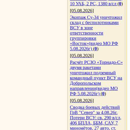
10 УАБ, 2 РС, 1380 в/сл
(
0
)
[05.08.2026]
Экипаж Су-34 уничтожил
склад с беспилотниками
ВСУ в зоне
ответственности
группировки
«Восток»(видео МО РФ
5.08.2026г)
(
0
)
[05.08.2026]
Расчёт РСЗО «Торнадо-С»
двумя ракетами
уничтожил подземный
командный пункт ВСУ на
Добропольском
направлении(видео МО
РФ 5.08.2026г)
(
0
)
[05.08.2026]
Сводка боевых действий
ГрВ "Север" за 4.08.26г.
Потери ВСУ: св. 290 в/сл,
406 БПЛА, ББМ, САУ, 7
миномётов, 27 авто, ст.