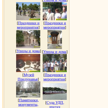
[
Праздники и
[
Праздники и
мероприятия
]
мероприятия
]
[
Улицы и дома
]
[
Улицы и дома
]
[
Музей
[
Праздники и
Придунавья
]
мероприятия
]
[
Памятники,
[
Суда УДП,
монументы,
других