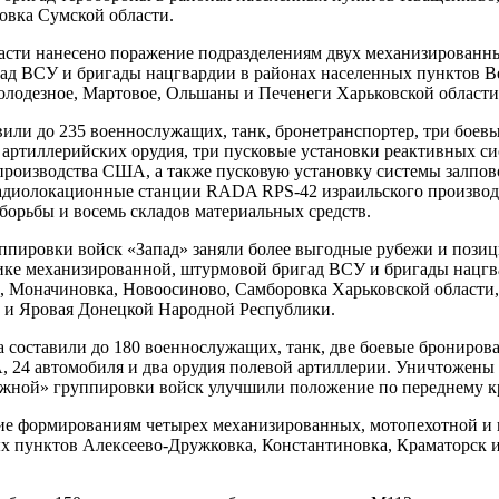
овка Сумской области.
асти нанесено поражение подразделениям двух механизированны
ад ВСУ и бригады нацгвардии в районах населенных пунктов Ве
олодезное, Мартовое, Ольшаны и Печенеги Харьковской области
или до 235 военнослужащих, танк, бронетранспортер, три бое
а артиллерийских орудия, три пусковые установки реактивных си
изводства США, а также пусковую установку системы залпово
адиолокационные станции RADA RPS-42 израильского производс
борьбы и восемь складов материальных средств.
ппировки войск «Запад» заняли более выгодные рубежи и пози
ике механизированной, штурмовой бригад ВСУ и бригады нацгв
, Моначиновка, Новоосиново, Самборовка Харьковской области
 и Яровая Донецкой Народной Республики.
а составили до 180 военнослужащих, танк, две боевые брон
 24 автомобиля и два орудия полевой артиллерии. Уничтожены 
жной» группировки войск улучшили положение по переднему к
ие формированиям четырех механизированных, мотопехотной и
х пунктов Алексеево-Дружковка, Константиновка, Краматорск