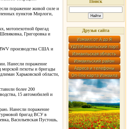
Поиск
если поражение живой силе и
еленных пунктов Мирлоги,
х, мотопехотной бригад
Друзья сайта
 Шевяковка, Григоровка и
MMWV производства США и
ции. Нанесли поражение
д морской пехоты и бригады
длиман Харьковской области,
ставили более 200
водства, 15 автомобилей и
раю. Нанесли поражение
турмовой бригад ВСУ в
евка, Васильевская Пустошь,