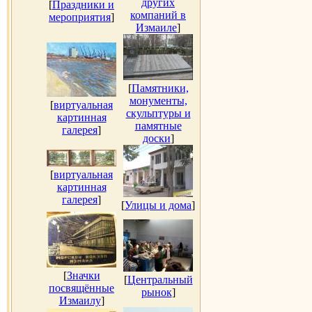
других
[
Праздники и
компаний в
мероприятия
]
Измаиле
]
[
Памятники,
монументы,
[
виртуальная
скульптуры и
картинная
памятные
галерея
]
доски
]
[
виртуальная
картинная
галерея
]
[
Улицы и дома
]
[
Значки
[
Центральный
посвящённые
рынок
]
Измаилу
]