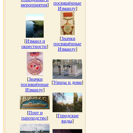
посвящённые
мероприятия
]
Измаилу
]
[
Значки
[
Измаил и
посвящённые
окрестности
]
Измаилу
]
[
Значки
[
Улицы и дома
]
посвящённые
Измаилу
]
[
Порт и
[
Городские
пароходство
]
виды
]