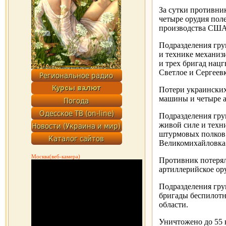
За сутки противни
четыре орудия поле
производства США
Подразделения гру
и технике механиз
и трех бригад нац
Светлое и Сергеев
Потери украински
машины и четыре а
Подразделения гру
живой силе и техн
штурмовых полков 
Великомихайловка 
Москва(веб-камера)
Противник потерял
артиллерийское ор
Подразделения гр
бригады беспилотн
области.
Уничтожено до 55 