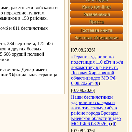
тами, ракетными войсками и
но поражение пунктам
мников в 153 районах.
омб и 811 беспилотных
а, 284 вертолета, 175 506
ков и других боевых
[07.08.2026]
5 666 орудий полевой
«Герани» ударили по
ники.
подстанция 110 кВт и ж/д
локомотиву в р-не н. п.
/источник: Департамент
Лозовая Харьковской
ации/Официальная страница
области(видео МО РФ
6.08.2026г)
(
0
)
[07.08.2026]
Наши беспилотники
ударили по складам и
логистическому хабу в
районе города Бровары
Киевской области(видео
МО РФ 6.08.2026г)
(
0
)
[07.08.2026]