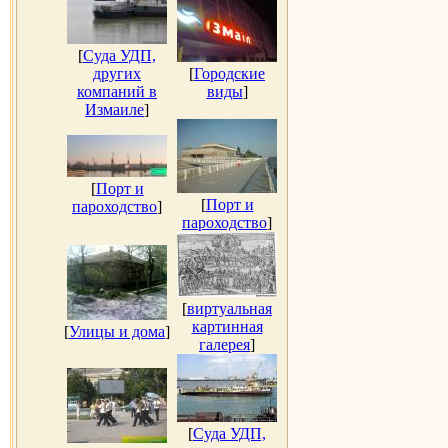
[
Суда УДП,
других
[
Городские
компаний в
виды
]
Измаиле
]
[
Порт и
[
Порт и
пароходство
]
пароходство
]
[
виртуальная
картинная
[
Улицы и дома
]
галерея
]
[
Суда УДП,