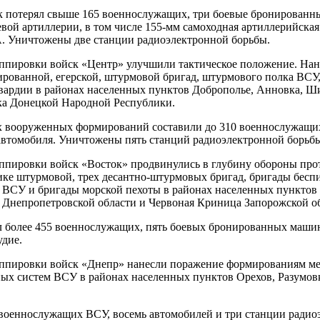
к потерял свыше 165 военнослужащих, три боевые бронированн
вой артиллерии, в том числе 155-мм самоходная артиллерийская 
. Уничтожены две станции радиоэлектронной борьбы.
ппировки войск «Центр» улучшили тактическое положение. На
ированной, егерской, штурмовой бригад, штурмового полка ВСУ,
гвардии в районах населенных пунктов Доброполье, Анновка, Ш
ка Донецкой Народной Республики.
х вооруженных формирований составили до 310 военнослужащих
втомобиля. Уничтожены пять станций радиоэлектронной борьб
ппировки войск «Восток» продвинулись в глубину обороны про
ике штурмовой, трех десантно-штурмовых бригад, бригады беспи
ВСУ и бригады морской пехоты в районах населенных пунктов
Днепропетровской области и Червоная Криница Запорожской об
 более 455 военнослужащих, пять боевых бронированных машин
удие.
уппировки войск «Днепр» нанесли поражение формированиям м
ых систем ВСУ в районах населенных пунктов Орехов, Разумо
военнослужащих ВСУ, восемь автомобилей и три станции радио