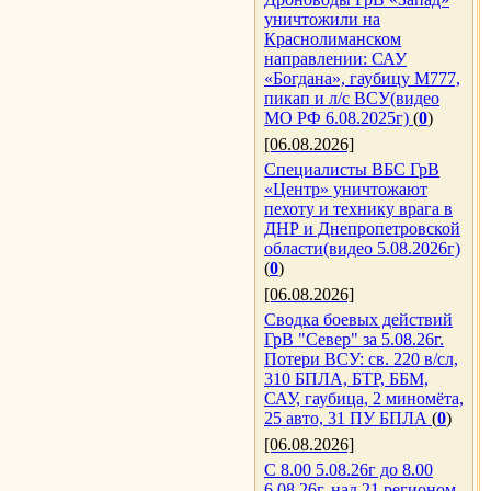
уничтожили на
Краснолиманском
направлении: САУ
«Богдана», гаубицу М777,
пикап и л/с ВСУ(видео
МО РФ 6.08.2025г)
(
0
)
[06.08.2026]
Специалисты ВБС ГрВ
«Центр» уничтожают
пехоту и технику врага в
ДНР и Днепропетровской
области(видео 5.08.2026г)
(
0
)
[06.08.2026]
Сводка боевых действий
ГрВ "Север" за 5.08.26г.
Потери ВСУ: св. 220 в/сл,
310 БПЛА, БТР, ББМ,
САУ, гаубица, 2 миномёта,
25 авто, 31 ПУ БПЛА
(
0
)
[06.08.2026]
С 8.00 5.08.26г до 8.00
6.08.26г, над 21 регионом