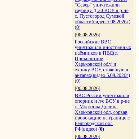
"Север" уничтожили
гаубицу Д-20 ВСУ в р-не
с. Пустогород Сумской
области(видео 5.08.2026г)
(
0
)
[06.08.2026]
Российские ВВС
уничтожили иностранных
наёмников в ПВД(с.
Приколотное
Харьковской обл) и
ехнику ВСУ, стоявшую в
ангарах(видео 5.08.2026г)
(
0
)
[06.08.2026]
ВВС России уничтожили
опорник и л/с ВСУ в р-не
с. Морозова Долина
Харьковской обл, сорвав
провокацию на границе с
Белгородской обл
РФ(видео)
(
0
)
[06.08.2026]