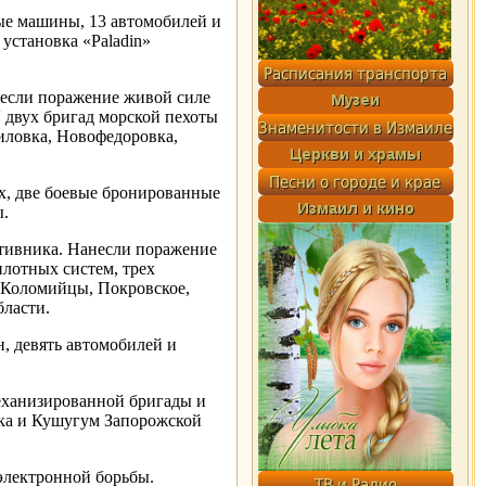
ые машины, 13 автомобилей и
установка «Paladin»
несли поражение живой силе
 двух бригад морской пехоты
иловка, Новофедоровка,
, две боевые бронированные
ы.
тивника. Нанесли поражение
лотных систем, трех
 Коломийцы, Покровское,
ласти.
, девять автомобилей и
еханизированной бригады и
вка и Кушугум Запорожской
электронной борьбы.