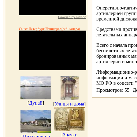
Оперативно-тактич
артиллерией груп
Powered by Ivideon
временной дислока
Средствами против
Санкт-Петербург/Ленинград(веб-камера)
летательных аппар
Всего с начала про
беспилотных летат
бронированных маш
артиллерии и мино
/Информационно-ра
информации и мас
МО РФ в соцсети "О
Просмотров: 55 | 
[
Дунай
]
[
Улицы и дома
]
[
Значки
[
Праздники и