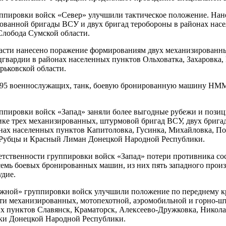
ппировки войск «Север» улучшили тактическое положение. Нан
ованной бригады ВСУ и двух бригад теробороны в районах нас
Слобода Сумской области.
асти нанесено поражение формированиям двух механизированны
гвардии в районах населенных пунктов Ольховатка, Захаровка,
рьковской области.
195 военнослужащих, танк, боевую бронированную машину H
ппировки войск «Запад» заняли более выгодные рубежи и пози
ике трех механизированных, штурмовой бригад ВСУ, двух брига
нах населенных пунктов Капитоловка, Гусинка, Михайловка, По
 Рубцы и Красный Лиман Донецкой Народной Республики.
ветственности группировки войск «Запад» потери противника со
емь боевых бронированных машин, из них пять западного произ
удие.
жной» группировки войск улучшили положение по переднему к
и механизированных, мотопехотной, аэромобильной и горно-ш
х пунктов Славянск, Краматорск, Алексеево-Дружковка, Никола
ки Донецкой Народной Республики.