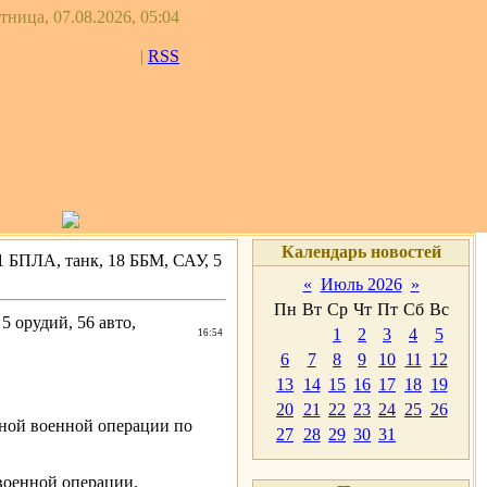
тница, 07.08.2026, 05:04
|
RSS
Календарь новостей
 БПЛА, танк, 18 ББМ, САУ, 5
«
Июль 2026
»
Пн
Вт
Ср
Чт
Пт
Сб
Вс
 орудий, 56 авто,
1
2
3
4
5
16:54
6
7
8
9
10
11
12
13
14
15
16
17
18
19
20
21
22
23
24
25
26
ной военной операции по
27
28
29
30
31
оенной операции.