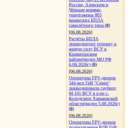
России, Азовским и
Чёрным морями,
уничтожены 805
вражеских БПЛА
самолётного типа
(
0
)
[06.08.2026]
Расчёты БПЛА
ликвидируют технику и
живую силу ВСУ в
Краматорском
районе(видео МО РФ
6.08.2026г)
(
0
)
[06.08.2026]
Операторы FPV-дронов
344 мсп ГрВ "Север"
ликвидировали гаубицу
М-101 ВСУ в р-не с.
Колодезное Харьковской
области(видео 5.08.2026г)
(
0
)
[06.08.2026]
Операторы FPV-дронов
подразделения ВДВ ГрВ