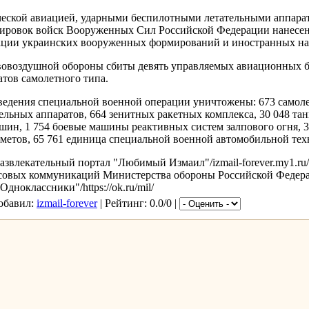
еской авиацией, ударными беспилотными летательными аппара
пировок войск Вооруженных Сил Российской Федерации нанесе
ции украинских вооруженных формирований и иностранных нае
овоздушной обороны сбиты девять управляемых авиационных б
атов самолетного типа.
ведения специальной военной операции уничтожены: 673 самолет
ельных аппаратов, 664 зенитных ракетных комплекса, 30 048 тан
ин, 1 754 боевые машины реактивных систем залпового огня, 3
метов, 65 761 единица специальной военной автомобильной тех
звлекательный портал "Любимый Измаил"/izmail-forever.my1.ru
совых коммуникаций Министерства обороны Российской Федер
дноклассники"/https://ok.ru/mil/
Добавил:
izmail-forever
| Рейтинг: 0.0/0 |