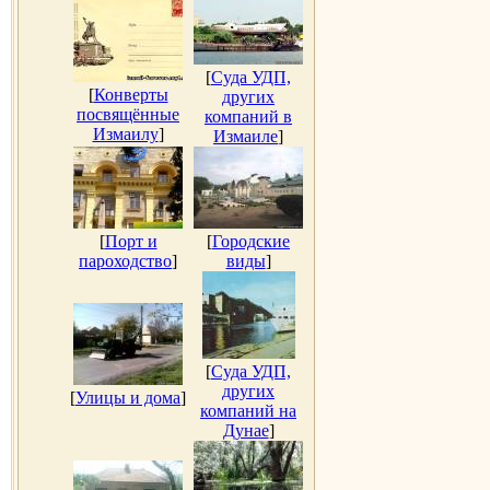
[
Суда УДП,
[
Конверты
других
посвящённые
компаний в
Измаилу
]
Измаиле
]
[
Порт и
[
Городские
пароходство
]
виды
]
[
Суда УДП,
других
[
Улицы и дома
]
компаний на
Дунае
]