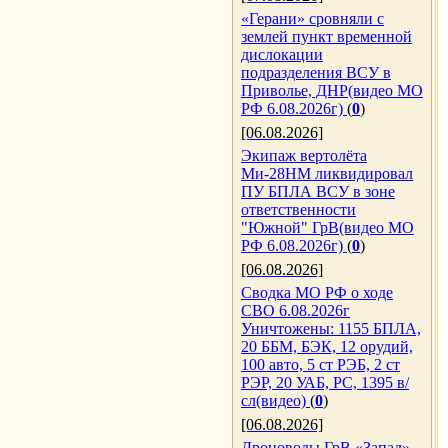
«Герани» сровняли с
землей пункт временной
дислокации
подразделения ВСУ в
Приволье, ДНР(видео МО
РФ 6.08.2026г)
(
0
)
[06.08.2026]
Экипаж вертолёта
Ми-28НМ ликвидировал
ПУ БПЛА ВСУ в зоне
ответственности
"Южной" ГрВ(видео МО
РФ 6.08.2026г)
(
0
)
[06.08.2026]
Сводка МО РФ о ходе
СВО 6.08.2026г
Уничтожены: 1155 БПЛА,
20 ББМ, БЭК, 12 орудий,
100 авто, 5 ст РЭБ, 2 ст
РЭР, 20 УАБ, РС, 1395 в/
сл(видео)
(
0
)
[06.08.2026]
Дроноводы ГрВ «Запад»