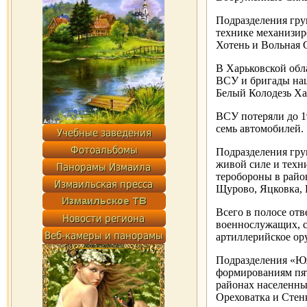
Подразделения гру
технике механизир
Хотень и Вольная 
В Харьковской обл
ВСУ и бригады нац
Белый Колодезь Ха
ВСУ потеряли до 
семь автомобилей.
Подразделения гру
живой силе и техн
теробороны в райо
Щурово, Яцковка,
Всего в полосе от
военнослужащих, с
артиллерийское ор
Подразделения «Ю
формированиям пят
районах населенны
Ореховатка и Стен