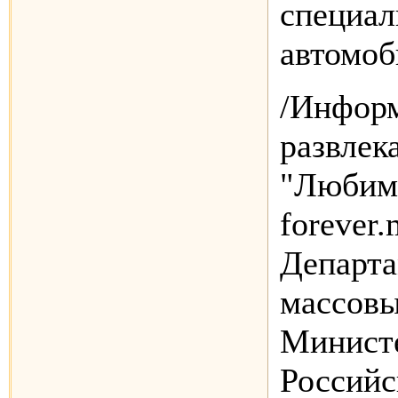
специал
автомоб
/Инфор
развлек
"Любимы
forever.
Департа
массов
Минист
Российс