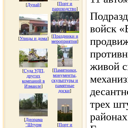
[
Порт и
[
Дунай
]
пароходство
]
Подразд
войск «
[
Праздники и
продвиж
[
Улицы и дома
]
мероприятия
]
противн
живой с
[
Памятники,
[
Суда УДП,
монументы,
механиз
других
скульптуры и
компаний в
памятные
Измаиле
]
десантн
доски
]
трех шт
районах
[
Диорама
"Штурм
[
Порт и