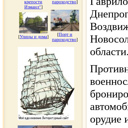
Гаврило
крепости
пароходство
]
Измаил"
]
Днепроп
Воздвиж
[
Порт и
Новосол
[
Улицы и дома
]
пароходство
]
области
Противн
военнос
брониро
автомоб
орудие 