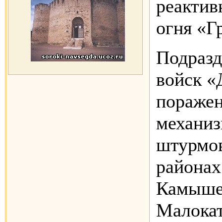
реактив
огня «Г
Подразд
войск «
поражен
механиз
штурмов
районах
Камышев
Малокат