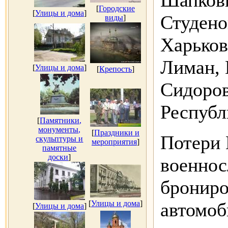
Шапковк
[
Городские
[
Улицы и дома
]
Студено
виды
]
Харьков
Лиман, 
[
Улицы и дома
]
[
Крепость
]
Сидоров
Республ
[
Памятники,
монументы,
[
Праздники и
Потери 
скульптуры и
мероприятия
]
памятные
доски
]
военнос
брониро
[
Улицы и дома
]
автомоб
[
Улицы и дома
]