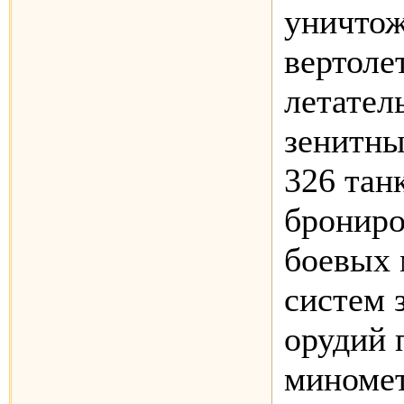
уничтож
вертоле
летател
зенитны
326 тан
брониро
боевых
систем 
орудий 
миномет