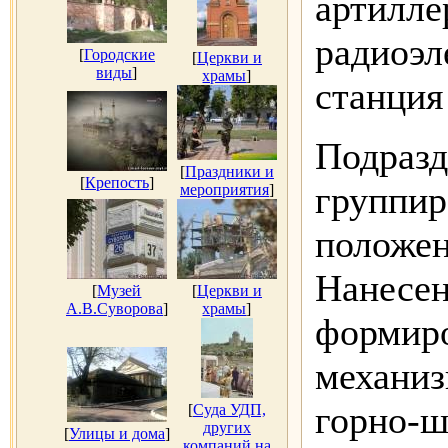
артилле
радиоэл
[
Городские
[
Церкви и
виды
]
храмы
]
станция
Подраз
[
Праздники и
[
Крепость
]
группир
мероприятия
]
положен
Нанесен
[
Музей
[
Церкви и
А.В.Суворова
]
храмы
]
формиро
механиз
горно-ш
[
Суда УДП,
других
[
Улицы и дома
]
компаний на