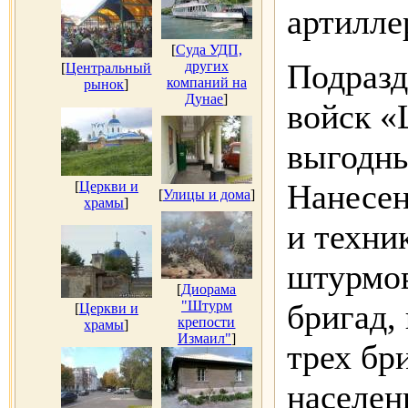
артилле
[
Суда УДП,
Подразд
других
[
Центральный
компаний на
рынок
]
Дунае
]
войск «
выгодны
Нанесен
[
Церкви и
[
Улицы и дома
]
храмы
]
и техни
штурмов
[
Диорама
"Штурм
бригад,
[
Церкви и
крепости
храмы
]
Измаил"
]
трех бр
населен