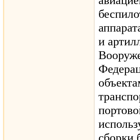
авиацие
беспил
аппарат
и артил
Вооруж
Федерац
объекта
транспо
портово
использ
сборки 