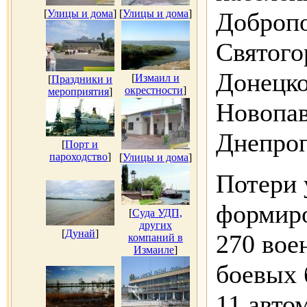
[
Улицы и дома
]
[
Улицы и дома
]
Добропо
Святого
Донецко
[
Измаил и
[
Праздники и
окрестности
]
мероприятия
]
Новопав
Днепроп
[
Порт и
пароходство
]
[
Улицы и дома
]
Потери 
формиро
[
Суда УДП,
других
[
Дунай
]
270 вое
компаний в
Измаиле
]
боевых 
11 авто