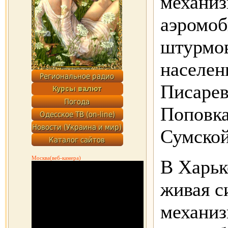
механиз
аэромоб
штурмов
населен
Писарев
Поповка
Сумской
Москва(веб-камера)
В Харьк
живая с
механи