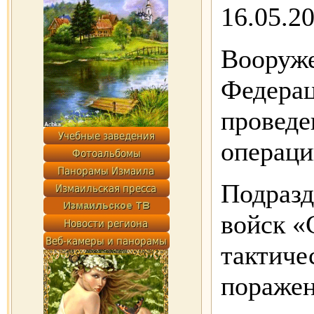
16.05.2
Вооруж
Федера
проведе
операци
Подразд
войск «
тактиче
поражен