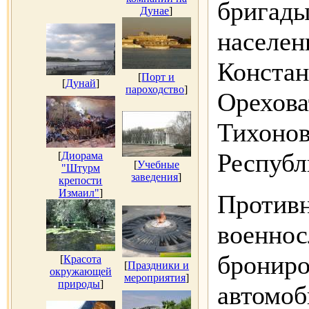
бригады
Дунае
]
населен
Констан
[
Порт и
[
Дунай
]
пароходство
]
Орехова
Тихонов
Республ
[
Диорама
[
Учебные
"Штурм
заведения
]
крепости
Измаил"
]
Противн
военнос
брониро
[
Красота
[
Праздники и
окружающей
мероприятия
]
природы
]
автомоб