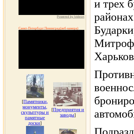
и трех 
районах
Powered by Ivideon
Бударки
Санкт-Петербург/Ленинград(веб-камера)
Митрофа
Харьков
Противн
военнос
брониро
[
Памятники,
монументы,
[
Предприятия и
автомоб
скульптуры и
заводы
]
памятные
доски
]
Подразд