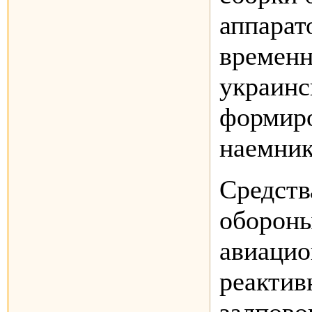
аппарат
временн
украинс
формиро
наемник
Средств
обороны
авиацио
реактив