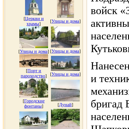
войск «
[
Церкви и
активны
[
Улицы и дома
]
храмы
]
населен
Кутьков
[
Улицы и дома
]
[
Улицы и дома
]
Нанесен
[
Порт и
[
Улицы и дома
]
и техни
пароходство
]
механиз
бригад 
[
Городские
[
Дунай
]
фонтаны
]
населен