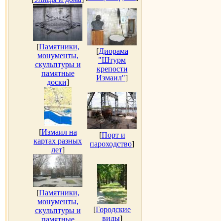
[
Памятники,
[
Диорама
монументы,
"Штурм
скульптуры и
крепости
памятные
Измаил"
]
доски
]
[
Измаил на
[
Порт и
картах разных
пароходство
]
лет
]
[
Памятники,
монументы,
[
Городские
скульптуры и
виды
]
памятные