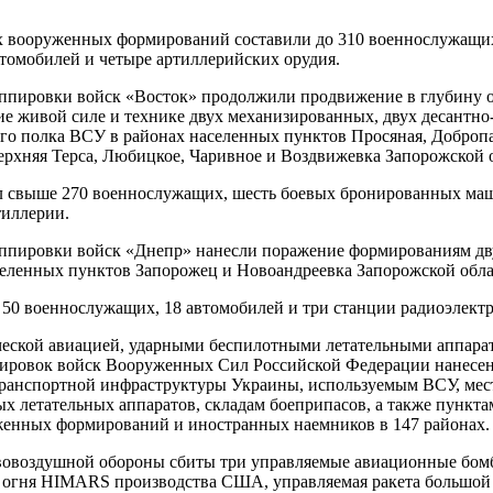
х вооруженных формирований составили до 310 военнослужащих
томобилей и четыре артиллерийских орудия.
ппировки войск «Восток» продолжили продвижение в глубину 
е живой силе и технике двух механизированных, двух десантн
го полка ВСУ в районах населенных пунктов Просяная, Доброп
Верхняя Терса, Любицкое, Чаривное и Воздвижевка Запорожской 
 свыше 270 военнослужащих, шесть боевых бронированных маш
тиллерии.
уппировки войск «Днепр» нанесли поражение формированиям дв
еленных пунктов Запорожец и Новоандреевка Запорожской обла
50 военнослужащих, 18 автомобилей и три станции радиоэлект
еской авиацией, ударными беспилотными летательными аппара
пировок войск Вооруженных Сил Российской Федерации нанесен
транспортной инфраструктуры Украины, используемым ВСУ, мест
ых летательных аппаратов, складам боеприпасов, а также пункт
енных формирований и иностранных наемников в 147 районах.
овоздушной обороны сбиты три управляемые авиационные бомб
 огня HIMARS производства США, управляемая ракета большой 