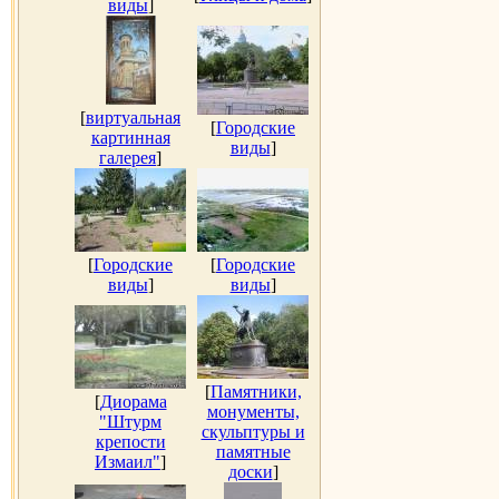
виды
]
[
виртуальная
[
Городские
картинная
виды
]
галерея
]
[
Городские
[
Городские
виды
]
виды
]
[
Памятники,
[
Диорама
монументы,
"Штурм
скульптуры и
крепости
памятные
Измаил"
]
доски
]