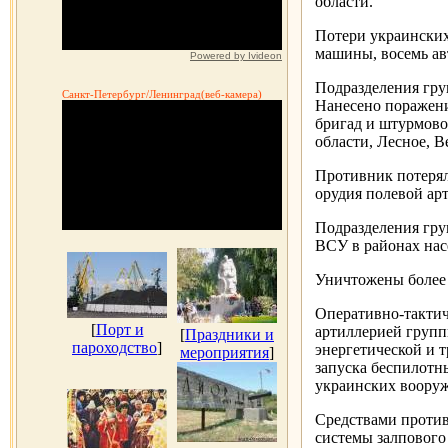
области.
Потери украински
машины, восемь ав
Powered by Ivideon
Подразделения гру
Санкт-Петербург/Ленинград(веб-камера)
Нанесено поражени
бригад и штурмово
области, Лесное, 
Противник потерял
орудия полевой ар
Подразделения гр
ВСУ в районах нас
Уничтожены более 
Оперативно-тактич
[
Порт и
артиллерией груп
[
Праздники и
пароходство
]
энергетической и 
мероприятия
]
запуска беспилотн
украинских вооруж
Средствами против
системы залпового