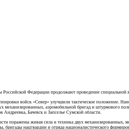
 Российской Федерации продолжают проведение специальной в
ппировки войск «Север» улучшили тактическое положение. Нан
х механизированных, аэромобильной бригад и штурмового пол
в Андреевка, Бачевск и Запселье Сумской области.
асти поражены живая сила и техника двух механизированных, м
ы, бригады нацгвардии и отряда националистического формиро