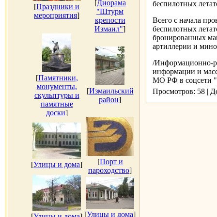
[
Диорама
беспилотных летат
[
Праздники и
"Штурм
мероприятия
]
крепости
Всего с начала про
Измаил"
]
беспилотных летат
бронированных маш
артиллерии и мино
/Информационно-ра
информации и мас
[
Памятники,
МО РФ в соцсети "О
монументы,
[
Измаильский
Просмотров: 58 | 
скульптуры и
район
]
памятные
доски
]
[
Порт и
[
Улицы и дома
]
пароходство
]
[
Улицы и дома
]
[
Улицы и дома
]