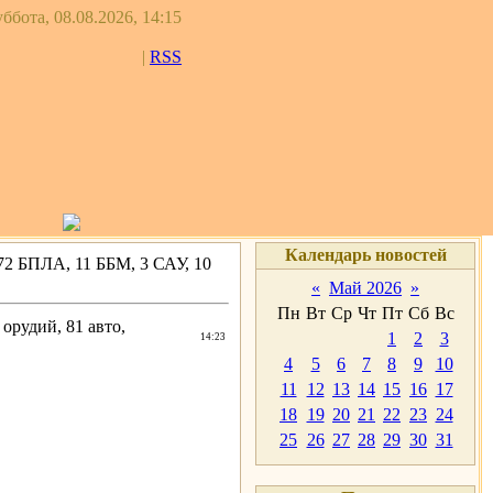
ббота, 08.08.2026, 14:15
|
RSS
Календарь новостей
72 БПЛА, 11 ББМ, 3 САУ, 10
«
Май 2026
»
Пн
Вт
Ср
Чт
Пт
Сб
Вс
орудий, 81 авто,
1
2
3
14:23
4
5
6
7
8
9
10
11
12
13
14
15
16
17
18
19
20
21
22
23
24
25
26
27
28
29
30
31