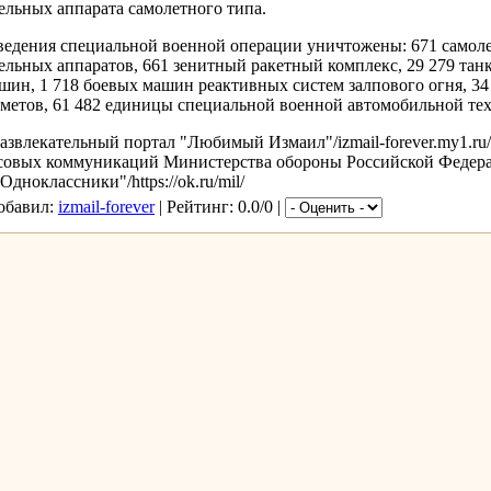
ельных аппарата самолетного типа.
ведения специальной военной операции уничтожены: 671 самолет
ельных аппаратов, 661 зенитный ракетный комплекс, 29 279 тан
ин, 1 718 боевых машин реактивных систем залпового огня, 34
метов, 61 482 единицы специальной военной автомобильной те
звлекательный портал "Любимый Измаил"/izmail-forever.my1.ru
совых коммуникаций Министерства обороны Российской Федер
дноклассники"/https://ok.ru/mil/
Добавил:
izmail-forever
| Рейтинг: 0.0/0 |