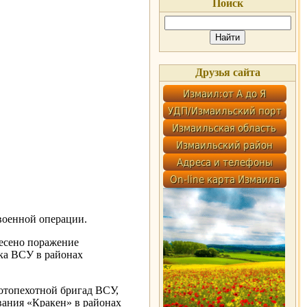
Поиск
Друзья сайта
оенной операции.
есено поражение
ка ВСУ в районах
отопехотной бригад ВСУ,
вания «Кракен» в районах