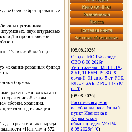
, две боевые бронированные
обороны противника.
о-штурмовых, двух штурмовых
асово Днепропетровской
области.
[08.08.2026]
ин, 13 автомобилей и два
Сводка МО РФ о ходе
СВО 8.08.2026г.
ух механизированных бригад
Уничтожены: 828 БПЛА,
сти.
8 КР, 11 ББМ, РСЗО, 8
орудий, 91 авто, 5 ст. РЭБ,
ронной борьбы.
РЛС, 4 УАБ, 2 РС, 1375 в/
сл
(
0
)
тами, ракетными войсками и
[08.08.2026]
о поражение объектам
Российская армия
ам сборки, хранения,
освободила населённый
ам временной дислокации
пункт Ивановка в
Харьковской
ы, два реактивных снаряда
области(видео МО РФ
дальности «Нептун» и 572
8.08.2026г)
(
0
)