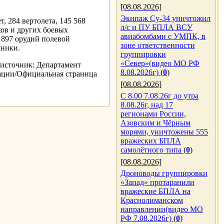
[08.08.2026]
Экипаж Су-34 уничтожил
, 284 вертолета, 145 568
л/с и ПУ БПЛА ВСУ
ков и других боевых
авиабомбами с УМПК, в
 897 орудий полевой
зоне ответственности
хники.
группировки
«Север»(видео МО РФ
/источник: Департамент
8.08.2026г)
(
0
)
ации/Официальная страница
[08.08.2026]
С 8.00 7.08.26г до утра
8.08.26г, над 17
регионами России,
Азовским и Чёрным
морями, уничтожены 555
вражеских БПЛА
самолётного типа
(
0
)
[08.08.2026]
Дроноводы группировки
«Запад» протаранили
вражеские БПЛА на
Краснолиманском
направлении(видео МО
РФ 7.08.2026г)
(
0
)