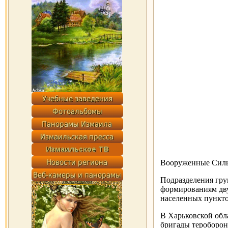
Вооруженные Силы
Подразделения гру
формированиям дву
населенных пункто
В Харьковской обл
бригады тероборон