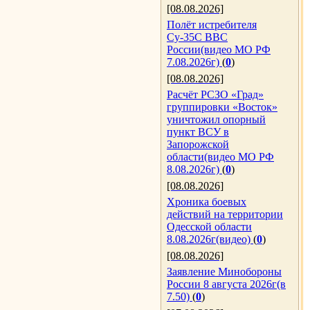
[08.08.2026]
Полёт истребителя
Су-35С ВВС
России(видео МО РФ
7.08.2026г)
(
0
)
[08.08.2026]
Расчёт РСЗО «Град»
группировки «Восток»
уничтожил опорный
пункт ВСУ в
Запорожской
области(видео МО РФ
8.08.2026г)
(
0
)
[08.08.2026]
Хроника боевых
действий на территории
Одесской области
8.08.2026г(видео)
(
0
)
[08.08.2026]
Заявление Минобороны
России 8 августа 2026г(в
7.50)
(
0
)