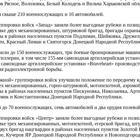
в Рясное, Волоховка, Белый Колодезь и Вильча Харьковской обл
 свыше 210 военнослужащих и 16 автомобилей.
ппировки войск «Запад» заняли более выгодные рубежи и пози
ике двух механизированных, штурмовой бригад, бригады охран
ны в районах населенных пунктов Подлиман, Шийковка, Друже
ти, Красный Лиман и Святогорск Донецкой Народной Республи
или до 150 военнослужащих, три боевые бронированные машины
иллерии, в том числе 155-мм самоходная артиллерийская устано
самоходные артиллерийские установки «Braveheart» производст
я радиоэлектронной борьбы.
жной» группировки войск улучшили положение по переднему к
х механизированных, горно-штурмовой, мотопехотной, аэромо
ы в районах населенных пунктов Пискуновка, Николаевка, Арте
имик и Константиновка Донецкой Народной Республики.
 до 70 военнослужащих, семь автомобилей и два орудия полевой
ппировки войск «Центр» заняли более выгодные рубежи и пози
ике трех механизированных, мотопехотной, егерской бригад, шт
двух бригад нацгвардии в районах населенных пунктов Золотой 
ое, Кучеров ЯР Донецкой Народной Республики и Новоподгоро