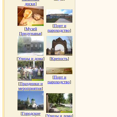
доски
]
[
Порт и
[
Музей
пароходство
]
Придунавья
]
[
Улицы и дома
]
[
Крепость
]
[
Порт и
пароходство
]
[
Праздники и
мероприятия
]
[
Городские
[
Улицы и дома
]