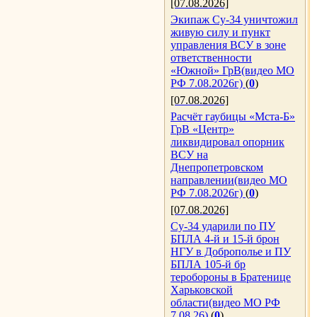
[07.08.2026]
Экипаж Су-34 уничтожил
живую силу и пункт
управления ВСУ в зоне
ответственности
«Южной» ГрВ(видео МО
РФ 7.08.2026г)
(
0
)
[07.08.2026]
Расчёт гаубицы «Мста-Б»
ГрВ «Центр»
ликвидировал опорник
ВСУ на
Днепропетровском
направлении(видео МО
РФ 7.08.2026г)
(
0
)
[07.08.2026]
Су-34 ударили по ПУ
БПЛА 4-й и 15-й брон
НГУ в Доброполье и ПУ
БПЛА 105-й бр
теробороны в Братенице
Харьковской
области(видео МО РФ
7.08.26)
(
0
)