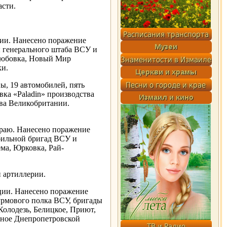
асти.
ции. Нанесено поражение
ы генерального штаба ВСУ и
любовка, Новый Мир
ки.
, 19 автомобилей, пять
вка «Paladin» производства
ва Великобритании.
раю. Нанесено поражение
бильной бригад ВСУ и
ма, Юрковка, Рай-
 артиллерии.
ции. Нанесено поражение
урмового полка ВСУ, бригады
Колодезь, Белицкое, Приют,
дное Днепропетровской