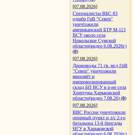
[07.08.2026]
Специалисты ВБС 83
одшбр ГрВ "Север"
уничтожили
американский БТР М-113
ВСУ около села
Никольское Сумской
области(видео 6.08.2026г)
(
0
)
[07.08.2026]
Дроноводы 71 гв. мсд ГрВ
"Север" уничтожили
миномёт и
импровизированный
склад БП ВСУ в р-не села
Хрипуны Харьковской
области(видео 7.08.26)
(
0
)
[07.08.2026]
ВВС России уничтожили
опорный пункт и л/с 2-го
батальона 13-й бригады
НГУ в Харьковской
области(видео 6.08.2026г)