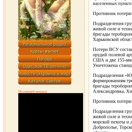
населенных пункто
Противник потерял
Подразделения гру
живой силе и техн
бригады тероборо
Харьковской облас
Потери ВСУ состав
орудий полевой арт
США и две 155-мм 
Уничтожена станци
Подразделения «Ю
формированиям тре
бригады тероборон
Александровка, Х
Москва(веб-камера)
Противник потерял
Подразделения гру
живой силе и техн
морской пехоты и 
Доброполье, Торск