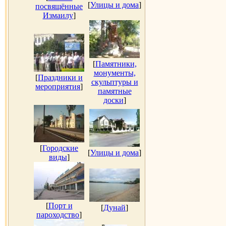
[
Улицы и дома
]
посвящённые
Измаилу
]
[
Памятники,
монументы,
[
Праздники и
скульптуры и
мероприятия
]
памятные
доски
]
[
Городские
[
Улицы и дома
]
виды
]
[
Порт и
[
Дунай
]
пароходство
]