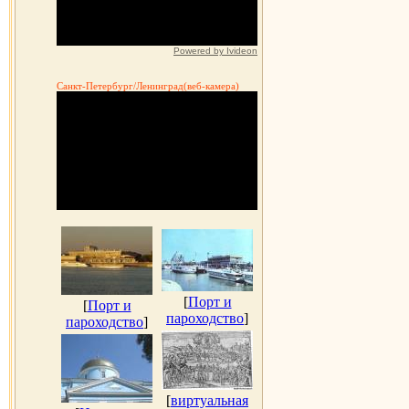
Powered by Ivideon
Санкт-Петербург/Ленинград(веб-камера)
[
Порт и
[
Порт и
пароходство
]
пароходство
]
[
виртуальная