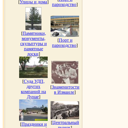
[
Улицы и дома
]
пароходство
]
[
Памятники,
монументы,
[
Порт и
скульптуры и
пароходство
]
памятные
доски
]
[
Суда УДП,
других
[
Знаменитости
компаний на
в Измаиле
]
Дунае
]
[
Центральный
[
Праздники и
рынок
]