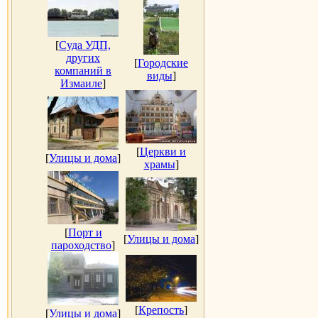
[
Суда УДП,
других
[
Городские
компаний в
виды
]
Измаиле
]
[
Церкви и
[
Улицы и дома
]
храмы
]
[
Порт и
[
Улицы и дома
]
пароходство
]
[
Крепость
]
[
Улицы и дома
]