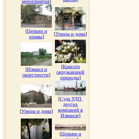
мероприятия
]
[
Церкви и
[
Улицы и дома
]
храмы
]
[
Красота
[
Измаил и
окружающей
окрестности
]
природы
]
[
Суда УДП,
других
компаний в
[
Улицы и дома
]
Измаиле
]
[
Церкви и