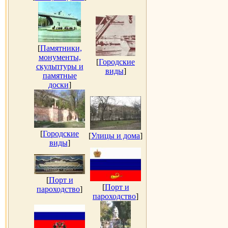
[
Памятники,
монументы,
[
Городские
скульптуры и
виды
]
памятные
доски
]
[
Городские
[
Улицы и дома
]
виды
]
[
Порт и
[
Порт и
пароходство
]
пароходство
]