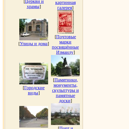
[
Церкви и
картинная
храмы
]
галерея
]
[
Почтовые
марки
[
Улицы и дома
]
посвящённые
Измаилу
]
[
Памятники,
монументы,
[
Городские
скульптуры и
виды
]
памятные
доски
]
[
Порт и