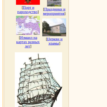
[
Порт и
[
Праздники и
пароходство
]
мероприятия
]
[
Измаил на
[
Церкви и
картах разных
храмы
]
лет
]