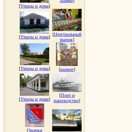
храмы
]
[
Улицы и дома
]
[
Центральный
[
Улицы и дома
]
рынок
]
[
Улицы и дома
]
[
разное
]
[
Порт и
[
Улицы и дома
]
пароходство
]
[
Значки