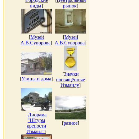
[
Городские
[
Центральный
виды
]
рынок
]
[
Музей
[
Музей
А.В.Суворова
]
А.В.Суворова
]
[
Значки
[
Улицы и дома
]
посвящённые
Измаилу
]
[
Диорама
"Штурм
[
разное
]
крепости
Измаил"
]