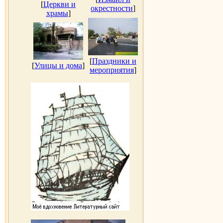
[
Церкви и
окрестности
]
храмы
]
[
Праздники и
[
Улицы и дома
]
мероприятия
]