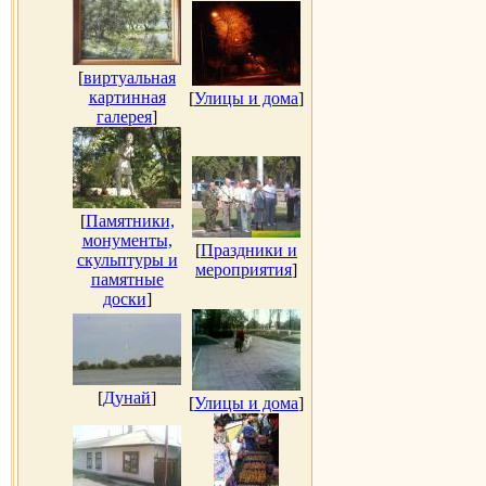
[
виртуальная
картинная
[
Улицы и дома
]
галерея
]
[
Памятники,
монументы,
[
Праздники и
скульптуры и
мероприятия
]
памятные
доски
]
[
Дунай
]
[
Улицы и дома
]