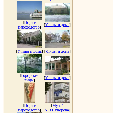
[
Порт и
[
Улицы и дома
]
пароходство
]
[
Улицы и дома
]
[
Улицы и дома
]
[
Городские
[
Улицы и дома
]
виды
]
[
Порт и
[
Музей
пароходство
]
А.В.Суворова
]