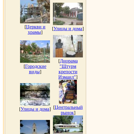
[
Церкви и
[
Улицы и дома
]
храмы
]
[
Диорама
[
Городские
"Штурм
виды
]
крепости
Измаил"
]
[
Центральный
[
Улицы и дома
]
рынок
]