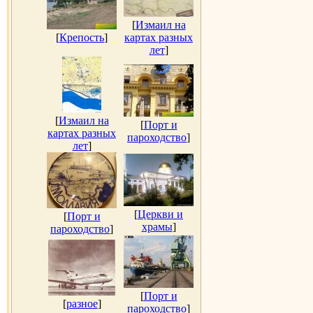
[
Измаил на
[
Крепость
]
картах разных
лет
]
[
Измаил на
[
Порт и
картах разных
пароходство
]
лет
]
[
Церкви и
[
Порт и
храмы
]
пароходство
]
[
Порт и
[
разное
]
пароходство
]