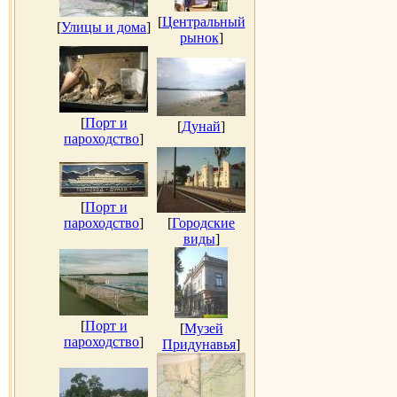
[
Центральный
[
Улицы и дома
]
рынок
]
[
Порт и
[
Дунай
]
пароходство
]
[
Порт и
пароходство
]
[
Городские
виды
]
[
Порт и
[
Музей
пароходство
]
Придунавья
]