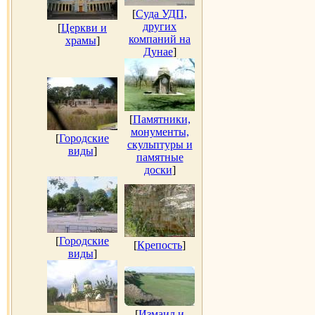
[
Суда УДП,
других
[
Церкви и
компаний на
храмы
]
Дунае
]
[
Памятники,
монументы,
[
Городские
скульптуры и
виды
]
памятные
доски
]
[
Городские
[
Крепость
]
виды
]
[
Измаил и