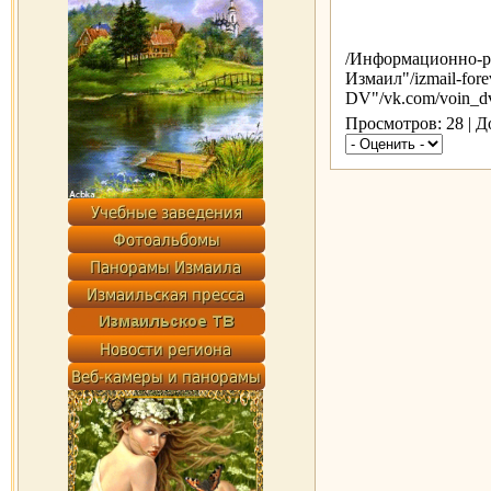
/Информационно-р
Измаил"/izmail-for
DV"/vk.com/voin_d
Просмотров: 28 | 