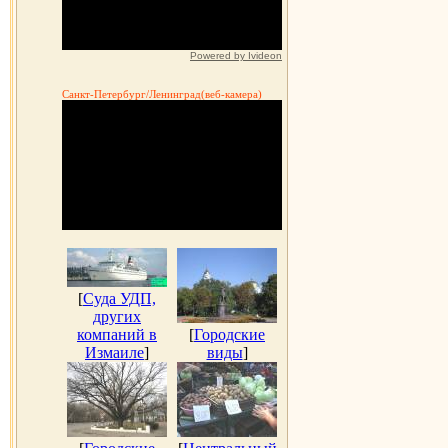
Powered by Ivideon
Санкт-Петербург/Ленинград(веб-камера)
[
Суда УДП,
других
компаний в
[
Городские
Измаиле
]
виды
]