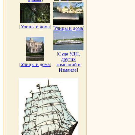
[
Улицы и дома
]
[
Улицы и дома
]
[
Суда УДП,
других
[
Улицы и дома
]
компаний в
Измаиле
]