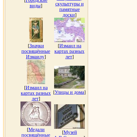
[
Городские
скульптуры и
виды
]
памятные
доски
]
[
Значки
[
Измаил на
посвящённые
картах разных
Измаилу
]
лет
]
[
Измаил на
[
Улицы и дома
]
картах разных
лет
]
[
Медали
[
Музей
посвящённые