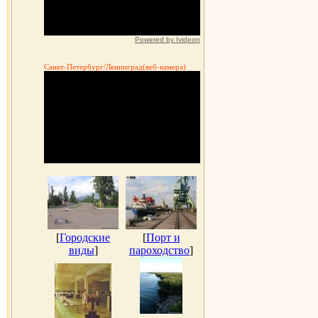
Powered by Ivideon
Санкт-Петербург/Ленинград(веб-камера)
[
Городские
[
Порт и
виды
]
пароходство
]