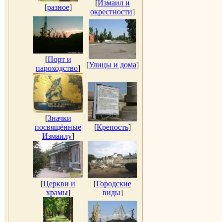
[
Измаил и
[
разное
]
окрестности
]
[
Порт и
[
Улицы и дома
]
пароходство
]
[
Значки
посвящённые
[
Крепость
]
Измаилу
]
[
Церкви и
[
Городские
храмы
]
виды
]