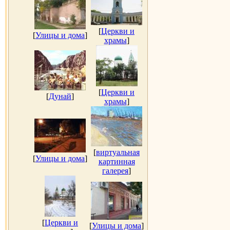
[
Церкви и
[
Улицы и дома
]
храмы
]
[
Церкви и
[
Дунай
]
храмы
]
[
виртуальная
[
Улицы и дома
]
картинная
галерея
]
[
Церкви и
[
Улицы и дома
]