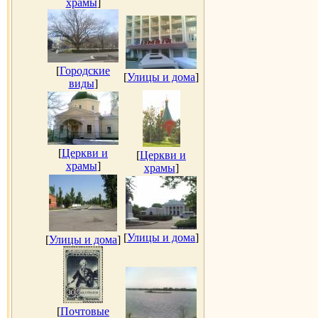
храмы
]
[
Городские
[
Улицы и дома
]
виды
]
[
Церкви и
[
Церкви и
храмы
]
храмы
]
[
Улицы и дома
]
[
Улицы и дома
]
[
Почтовые