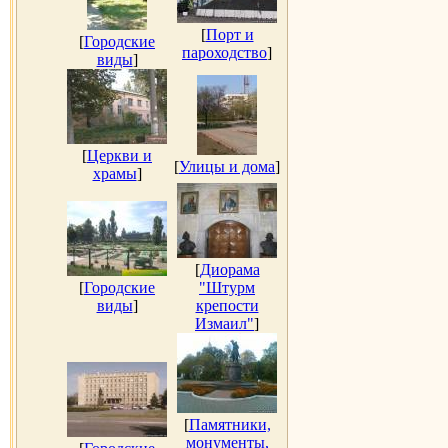
[
Порт и
[
Городские
пароходство
]
виды
]
[
Церкви и
[
Улицы и дома
]
храмы
]
[
Диорама
[
Городские
"Штурм
виды
]
крепости
Измаил"
]
[
Памятники,
монументы,