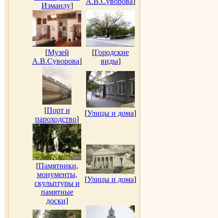
А.В.Суворова
]
Измаилу
]
[
Музей
[
Городские
А.В.Суворова
]
виды
]
[
Порт и
[
Улицы и дома
]
пароходство
]
[
Памятники,
монументы,
[
Улицы и дома
]
скульптуры и
памятные
доски
]