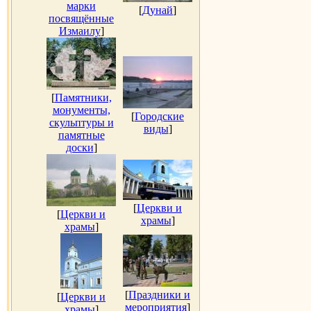
марки
[
Дунай
]
посвящённые
Измаилу
]
[
Памятники,
монументы,
[
Городские
скульптуры и
виды
]
памятные
доски
]
[
Церкви и
[
Церкви и
храмы
]
храмы
]
[
Праздники и
[
Церкви и
мероприятия
]
храмы
]