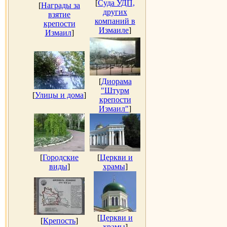
[
Суда УДП,
[
Награды за
других
взятие
компаний в
крепости
Измаиле
]
Измаил
]
[
Диорама
"Штурм
[
Улицы и дома
]
крепости
Измаил"
]
[
Городские
[
Церкви и
виды
]
храмы
]
[
Церкви и
[
Крепость
]
храмы
]