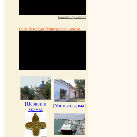
Powered by Ivideon
Санкт-Петербург/Ленинград(веб-камера)
[
Церкви и
[
Улицы и дома
]
храмы
]