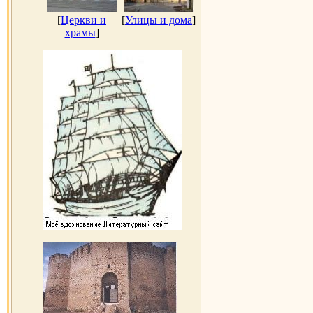
[
Церкви и
[
Улицы и дома
]
храмы
]