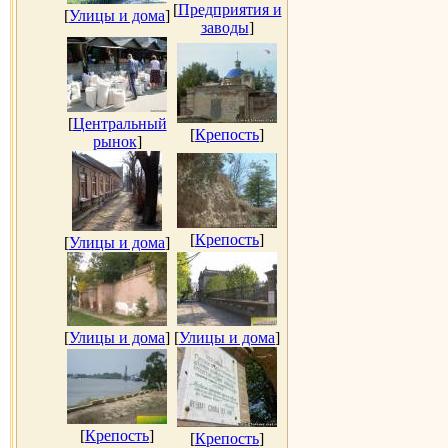
[
Предприятия и
[
Улицы и дома
]
заводы
]
[
Центральный
[
Крепость
]
рынок
]
[
Крепость
]
[
Улицы и дома
]
[
Улицы и дома
]
[
Улицы и дома
]
[
Крепость
]
[
Крепость
]