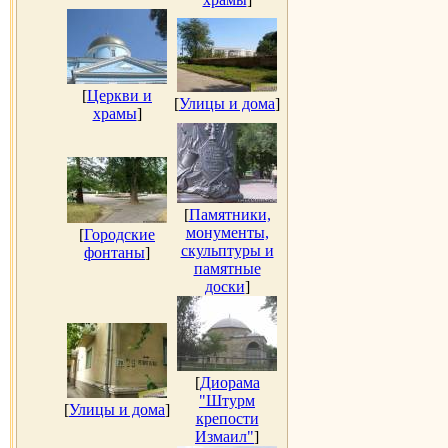
[
Церкви и
[
Улицы и дома
]
храмы
]
[
Памятники,
монументы,
[
Городские
скульптуры и
фонтаны
]
памятные
доски
]
[
Диорама
"Штурм
[
Улицы и дома
]
крепости
Измаил"
]