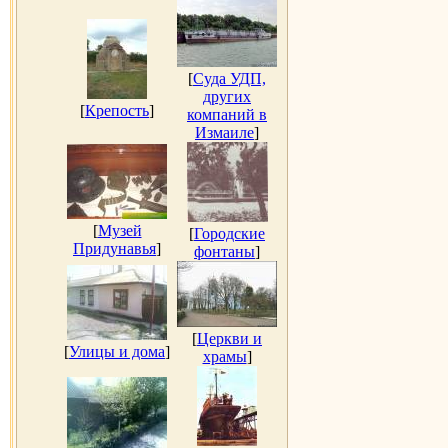
[
Суда УДП,
других
[
Крепость
]
компаний в
Измаиле
]
[
Музей
[
Городские
Придунавья
]
фонтаны
]
[
Церкви и
[
Улицы и дома
]
храмы
]