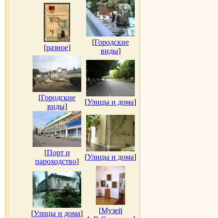
[
Городские
[
разное
]
виды
]
[
Городские
[
Улицы и дома
]
виды
]
[
Порт и
[
Улицы и дома
]
пароходство
]
[
Музей
[
Улицы и дома
]