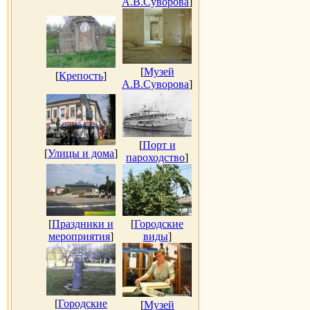
А.В.Суворова
]
[
Музей
[
Крепость
]
А.В.Суворова
]
[
Порт и
[
Улицы и дома
]
пароходство
]
[
Праздники и
[
Городские
мероприятия
]
виды
]
[
Городские
[
Музей