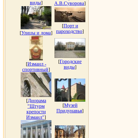
виды
]
А.В.Суворова
]
[
Порт и
пароходство
]
[
Улицы и дома
]
[
Городские
[
Измаил -
виды
]
спортивный
]
[
Диорама
[
Музей
"Штурм
Придунавья
]
крепости
Измаил"
]