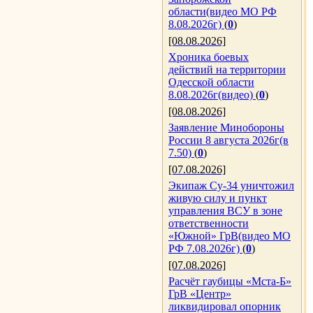
области(видео МО РФ
8.08.2026г)
(
0
)
[08.08.2026]
Хроника боевых
действий на территории
Одесской области
8.08.2026г(видео)
(
0
)
[08.08.2026]
Заявление Минобороны
России 8 августа 2026г(в
7.50)
(
0
)
[07.08.2026]
Экипаж Су-34 уничтожил
живую силу и пункт
управления ВСУ в зоне
ответственности
«Южной» ГрВ(видео МО
РФ 7.08.2026г)
(
0
)
[07.08.2026]
Расчёт гаубицы «Мста-Б»
ГрВ «Центр»
ликвидировал опорник