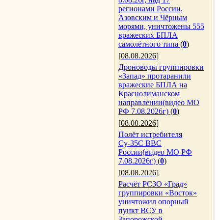
регионами России,
Азовским и Чёрным
морями, уничтожены 555
вражеских БПЛА
самолётного типа
(
0
)
[08.08.2026]
Дроноводы группировки
«Запад» протаранили
вражеские БПЛА на
Краснолиманском
направлении(видео МО
РФ 7.08.2026г)
(
0
)
[08.08.2026]
Полёт истребителя
Су-35С ВВС
России(видео МО РФ
7.08.2026г)
(
0
)
[08.08.2026]
Расчёт РСЗО «Град»
группировки «Восток»
уничтожил опорный
пункт ВСУ в
Запорожской