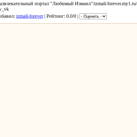
звлекательный портал "Любимый Измаил"/izmail-forever.my1.ru
v_vk
Добавил:
izmail-forever
| Рейтинг: 0.0/0 |