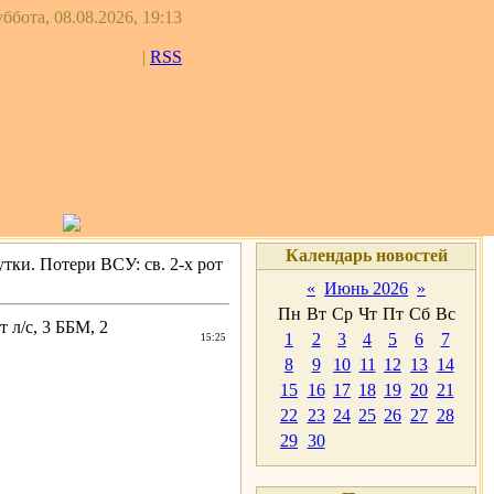
ббота, 08.08.2026, 19:13
|
RSS
Календарь новостей
тки. Потери ВСУ: св. 2-х рот
«
Июнь 2026
»
Пн
Вт
Ср
Чт
Пт
Сб
Вс
 л/с, 3 ББМ, 2
1
2
3
4
5
6
7
15:25
8
9
10
11
12
13
14
15
16
17
18
19
20
21
22
23
24
25
26
27
28
29
30