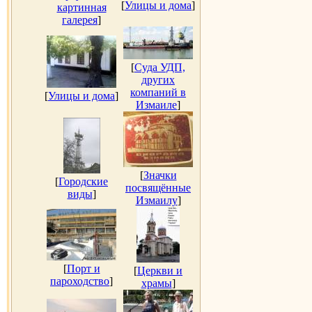
[
Улицы и дома
]
картинная
галерея
]
[
Суда УДП,
других
компаний в
[
Улицы и дома
]
Измаиле
]
[
Значки
[
Городские
посвящённые
виды
]
Измаилу
]
[
Порт и
[
Церкви и
пароходство
]
храмы
]