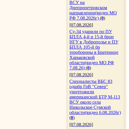
ВСУ на
Днепропетровском
направлении(видео МО
РФ 7.08.2026г)
(
0
)
[07.08.2026]
Су-34 ударили по ПУ
БПЛА 4-й и 15-й брон
НГУ в Доброполье и ПУ
БПЛА 105-й бр
теробороны в Братенице
Харьковской
области(видео МО РФ
7.08.26)
(
0
)
[07.08.2026]
Специалисты ВБС 83
одшбр ГрВ "Север"
уничтожили
американский БТР М-113
ВСУ около села
Никольское Сумской
области(видео 6.08.2026г)
(
0
)
[07.08.2026]