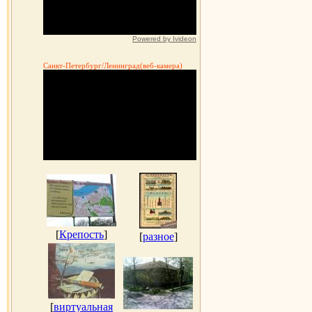
Powered by Ivideon
Санкт-Петербург/Ленинград(веб-камера)
[
Крепость
]
[
разное
]
[
виртуальная