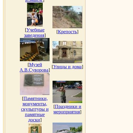
[
Учебные
[
Крепость
]
заведения
]
[
Музей
[
Улицы и дома
]
А.В.Суворова
]
[
Памятники,
монументы,
[
Праздники и
скульптуры и
мероприятия
]
памятные
доски
]