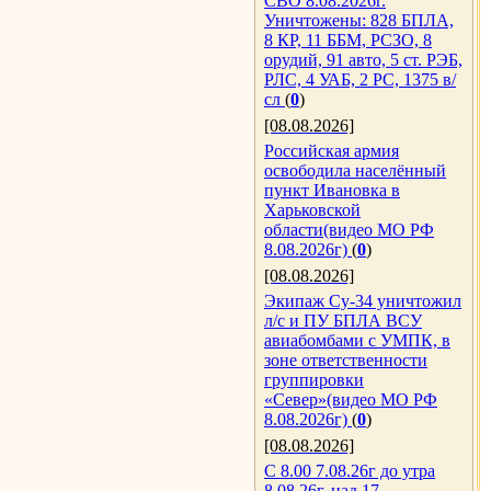
СВО 8.08.2026г.
Уничтожены: 828 БПЛА,
8 КР, 11 ББМ, РСЗО, 8
орудий, 91 авто, 5 ст. РЭБ,
РЛС, 4 УАБ, 2 РС, 1375 в/
сл
(
0
)
[08.08.2026]
Российская армия
освободила населённый
пункт Ивановка в
Харьковской
области(видео МО РФ
8.08.2026г)
(
0
)
[08.08.2026]
Экипаж Су-34 уничтожил
л/с и ПУ БПЛА ВСУ
авиабомбами с УМПК, в
зоне ответственности
группировки
«Север»(видео МО РФ
8.08.2026г)
(
0
)
[08.08.2026]
С 8.00 7.08.26г до утра
8.08.26г, над 17