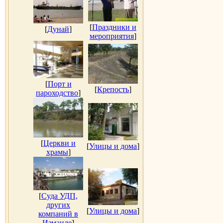
[
Праздники и
[
Дунай
]
мероприятия
]
[
Порт и
[
Крепость
]
пароходство
]
[
Церкви и
[
Улицы и дома
]
храмы
]
[
Суда УДП,
других
[
Улицы и дома
]
компаний в
Измаиле
]