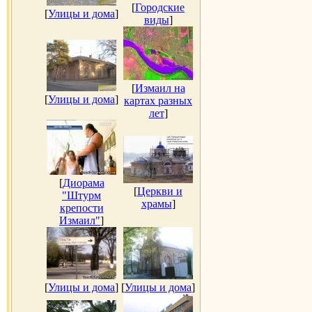
[
Городские
[
Улицы и дома
]
виды
]
[
Измаил на
[
Улицы и дома
]
картах разных
лет
]
[
Диорама
[
Церкви и
"Штурм
храмы
]
крепости
Измаил"
]
[
Улицы и дома
]
[
Улицы и дома
]