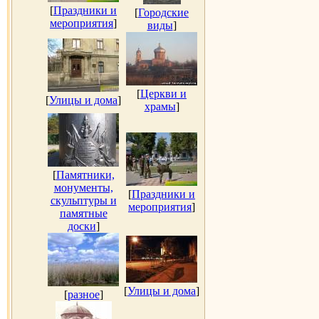
[
Праздники и
[
Городские
мероприятия
]
виды
]
[
Церкви и
[
Улицы и дома
]
храмы
]
[
Памятники,
монументы,
[
Праздники и
скульптуры и
мероприятия
]
памятные
доски
]
[
Улицы и дома
]
[
разное
]