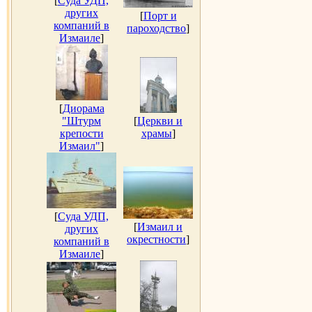
[
Суда УДП,
других
[
Порт и
компаний в
пароходство
]
Измаиле
]
[
Диорама
"Штурм
[
Церкви и
крепости
храмы
]
Измаил"
]
[
Суда УДП,
[
Измаил и
других
окрестности
]
компаний в
Измаиле
]