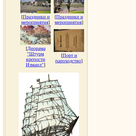
[
Праздники и
[
Праздники и
мероприятия
]
мероприятия
]
[
Диорама
"Штурм
[
Порт и
крепости
пароходство
]
Измаил"
]