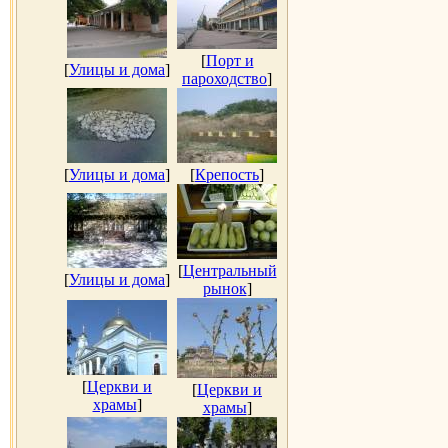
[
Порт и
[
Улицы и дома
]
пароходство
]
[
Улицы и дома
]
[
Крепость
]
[
Центральный
[
Улицы и дома
]
рынок
]
[
Церкви и
[
Церкви и
храмы
]
храмы
]