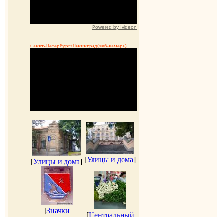
Powered by Ivideon
Санкт-Петербург/Ленинград(веб-камера)
[
Улицы и дома
]
[
Улицы и дома
]
[
Значки
[
Центральный