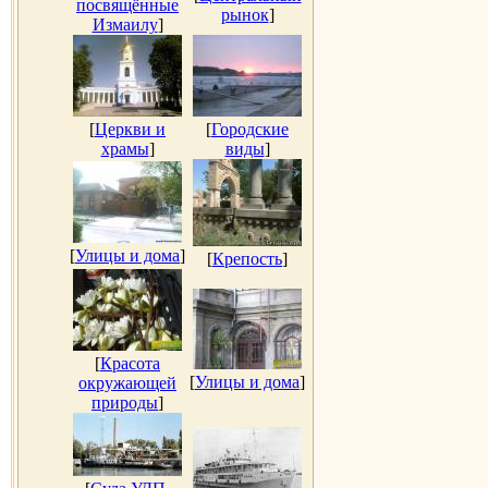
посвящённые
рынок
]
Измаилу
]
[
Церкви и
[
Городские
храмы
]
виды
]
[
Улицы и дома
]
[
Крепость
]
[
Красота
[
Улицы и дома
]
окружающей
природы
]