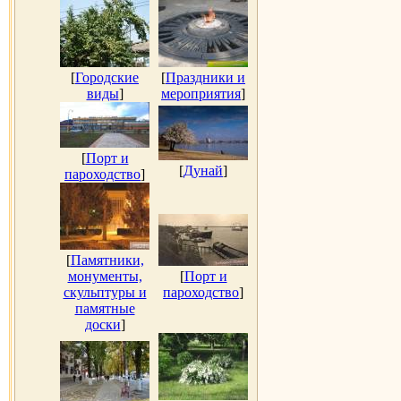
[
Городские
[
Праздники и
виды
]
мероприятия
]
[
Порт и
[
Дунай
]
пароходство
]
[
Памятники,
монументы,
[
Порт и
скульптуры и
пароходство
]
памятные
доски
]