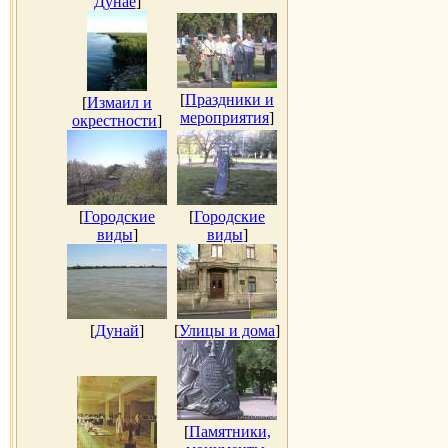
Дунае
]
[
Праздники и
[
Измаил и
мероприятия
]
окрестности
]
[
Городские
[
Городские
виды
]
виды
]
[
Дунай
]
[
Улицы и дома
]
[
Памятники,