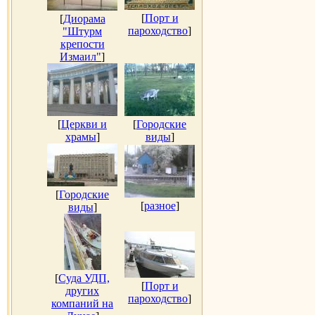
[
Порт и
[
Диорама
пароходство
]
"Штурм
крепости
Измаил"
]
[
Церкви и
[
Городские
храмы
]
виды
]
[
Городские
[
разное
]
виды
]
[
Суда УДП,
[
Порт и
других
пароходство
]
компаний на