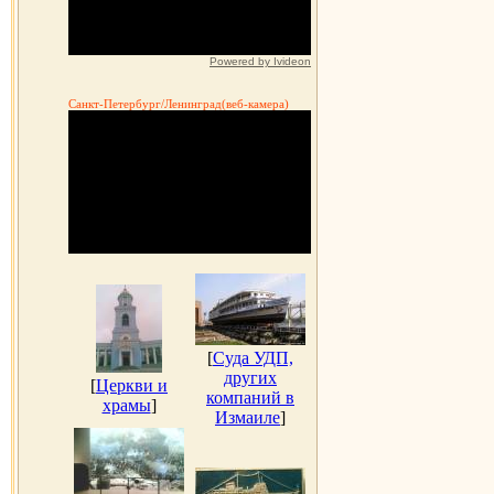
Powered by Ivideon
Санкт-Петербург/Ленинград(веб-камера)
[
Суда УДП,
других
[
Церкви и
компаний в
храмы
]
Измаиле
]