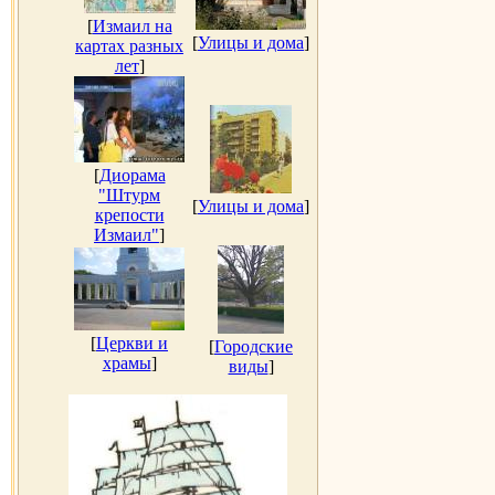
[
Измаил на
[
Улицы и дома
]
картах разных
лет
]
[
Диорама
"Штурм
[
Улицы и дома
]
крепости
Измаил"
]
[
Церкви и
[
Городские
храмы
]
виды
]