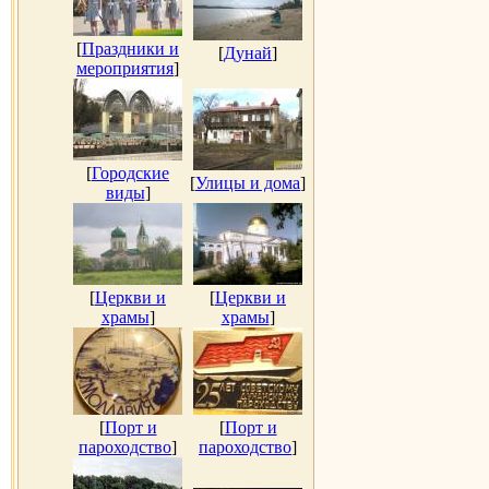
[
Праздники и
[
Дунай
]
мероприятия
]
[
Городские
[
Улицы и дома
]
виды
]
[
Церкви и
[
Церкви и
храмы
]
храмы
]
[
Порт и
[
Порт и
пароходство
]
пароходство
]