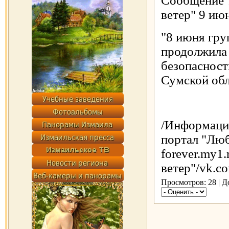
Сообщение 
ветер" 9 ию
"8 июня гру
продолжила
безопасност
Сумской обл
/Информаци
портал "Люб
forever.my1
ветер"/vk.co
Просмотров: 28 | 