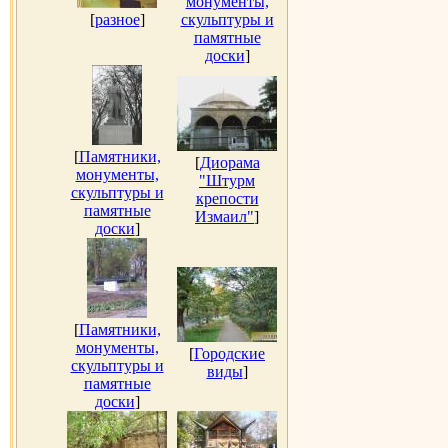
монументы,
[
разное
]
скульптуры и
памятные
доски
]
[
Памятники,
[
Диорама
монументы,
"Штурм
скульптуры и
крепости
памятные
Измаил"
]
доски
]
[
Памятники,
монументы,
[
Городские
скульптуры и
виды
]
памятные
доски
]