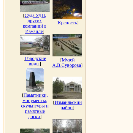
[
Суда УДП,
других
[
Крепость
]
компаний в
Измаиле
]
[
Городские
[
Музей
виды
]
А.В.Суворова
]
[
Памятники,
монументы,
[
Измаильский
скульптуры и
район
]
памятные
доски
]