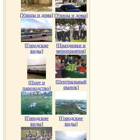
[
Улицы и дома
]
[
Улицы и дома
]
[
Городские
[
Праздники и
виды
]
мероприятия
]
[
Центральный
[
Порт и
рынок
]
пароходство
]
[
Городские
[
Городские
виды
]
виды
]