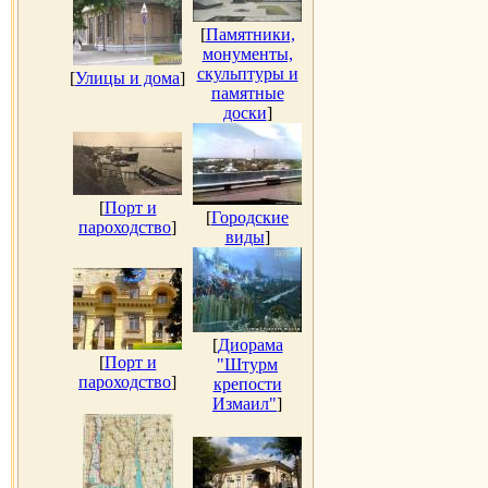
[
Памятники,
монументы,
скульптуры и
[
Улицы и дома
]
памятные
доски
]
[
Порт и
[
Городские
пароходство
]
виды
]
[
Диорама
[
Порт и
"Штурм
пароходство
]
крепости
Измаил"
]