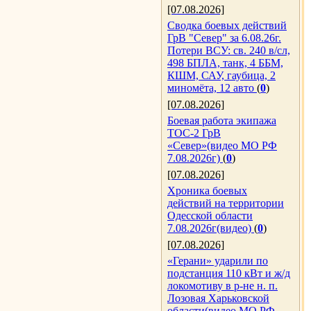
[07.08.2026]
Сводка боевых действий
ГрВ "Север" за 6.08.26г.
Потери ВСУ: св. 240 в/сл,
498 БПЛА, танк, 4 ББМ,
КШМ, САУ, гаубица, 2
миномёта, 12 авто
(
0
)
[07.08.2026]
Боевая работа экипажа
ТОС-2 ГрВ
«Север»(видео МО РФ
7.08.2026г)
(
0
)
[07.08.2026]
Хроника боевых
действий на территории
Одесской области
7.08.2026г(видео)
(
0
)
[07.08.2026]
«Герани» ударили по
подстанция 110 кВт и ж/д
локомотиву в р-не н. п.
Лозовая Харьковской
области(видео МО РФ