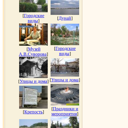
[
Городские
[
Дунай
]
виды
]
[
Городские
[
Музей
виды
]
А.В.Суворова
]
[
Улицы и дома
]
[
Улицы и дома
]
[
Праздники и
[
Крепость
]
мероприятия
]