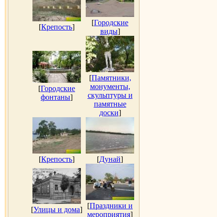
[
Городские
[
Крепость
]
виды
]
[
Памятники,
монументы,
[
Городские
скульптуры и
фонтаны
]
памятные
доски
]
[
Крепость
]
[
Дунай
]
[
Праздники и
[
Улицы и дома
]
мероприятия
]