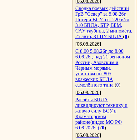
[06.08.2026]
Сводка боевых действий
ГрВ "Север" за 5.08.26г.
Потери ВСУ: св. 220 в/сл,
310 БПЛА, БТР, ББМ,
САУ, гаубица, 2 миномёта,
25 авто, 31 ПУ БПЛА
(
0
)
[06.08.2026]
С 8.00 5.08.26г до 8.00
6.08.26г, над 21 регионом
России, Азовским и
Чёрным морями,
уничтожены 805
вражеских БПЛА
самолётного типа
(
0
)
[06.08.2026]
Расчёты БПЛА
ликвидируют технику и
живую силу ВСУ в
Краматорском
районе(видео МО РФ
6.08.2026г)
(
0
)
[06.08.2026]