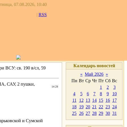
тница, 07.08.2026, 10:40
|
RSS
Календарь новостей
и ВСУ: св. 190 в/сл, 59
«
Май 2026
»
Пн
Вт
Ср
Чт
Пт
Сб
Вс
ЛА, САУ, 2 пушки,
1
2
3
14:29
4
5
6
7
8
9
10
11
12
13
14
15
16
17
18
19
20
21
22
23
24
25
26
27
28
29
30
31
Харьковской и Сумской