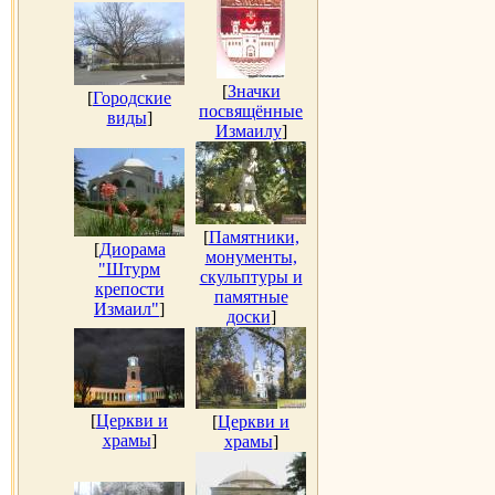
[
Значки
[
Городские
посвящённые
виды
]
Измаилу
]
[
Памятники,
[
Диорама
монументы,
"Штурм
скульптуры и
крепости
памятные
Измаил"
]
доски
]
[
Церкви и
[
Церкви и
храмы
]
храмы
]