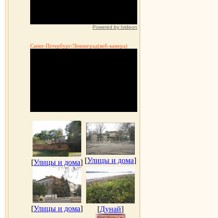
Powered by Ivideon
Санкт-Петербург/Ленинград(веб-камера)
[
Улицы и дома
]
[
Улицы и дома
]
[
Улицы и дома
]
[
Дунай
]