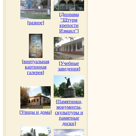
[
Диорама
"Штурм
[
разное
]
крепости
Измаил"
]
[
виртуальная
[
Учебные
картинная
заведения
]
галерея
]
[
Памятники,
монументы,
[
Улицы и дома
]
скульптуры и
памятные
доски
]