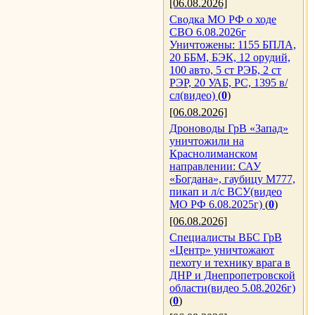
[06.08.2026]
Сводка МО РФ о ходе
СВО 6.08.2026г
Уничтожены: 1155 БПЛА,
20 ББМ, БЭК, 12 орудий,
100 авто, 5 ст РЭБ, 2 ст
РЭР, 20 УАБ, РС, 1395 в/
сл(видео)
(
0
)
[06.08.2026]
Дроноводы ГрВ «Запад»
уничтожили на
Краснолиманском
направлении: САУ
«Богдана», гаубицу М777,
пикап и л/с ВСУ(видео
МО РФ 6.08.2025г)
(
0
)
[06.08.2026]
Специалисты ВБС ГрВ
«Центр» уничтожают
пехоту и технику врага в
ДНР и Днепропетровской
области(видео 5.08.2026г)
(
0
)