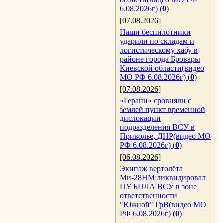
6.08.2026г)
(
0
)
[07.08.2026]
Наши беспилотники
ударили по складам и
логистическому хабу в
районе города Бровары
Киевской области(видео
МО РФ 6.08.2026г)
(
0
)
[07.08.2026]
«Герани» сровняли с
землей пункт временной
дислокации
подразделения ВСУ в
Приволье, ДНР(видео МО
РФ 6.08.2026г)
(
0
)
[06.08.2026]
Экипаж вертолёта
Ми-28НМ ликвидировал
ПУ БПЛА ВСУ в зоне
ответственности
"Южной" ГрВ(видео МО
РФ 6.08.2026г)
(
0
)