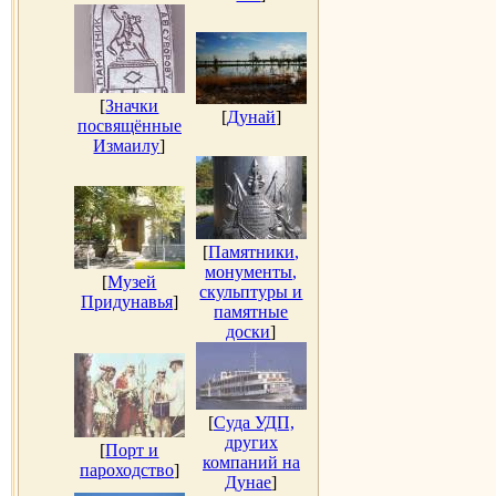
[
Значки
[
Дунай
]
посвящённые
Измаилу
]
[
Памятники,
монументы,
[
Музей
скульптуры и
Придунавья
]
памятные
доски
]
[
Суда УДП,
других
[
Порт и
компаний на
пароходство
]
Дунае
]