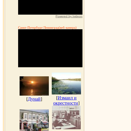
Powered by Ivideon
Санкт-Петербург/Ленинград(веб-камера)
[
Измаил и
[
Дунай
]
окрестности
]