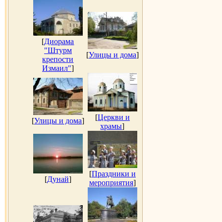
[
Диорама
"Штурм
[
Улицы и дома
]
крепости
Измаил"
]
[
Церкви и
[
Улицы и дома
]
храмы
]
[
Праздники и
[
Дунай
]
мероприятия
]