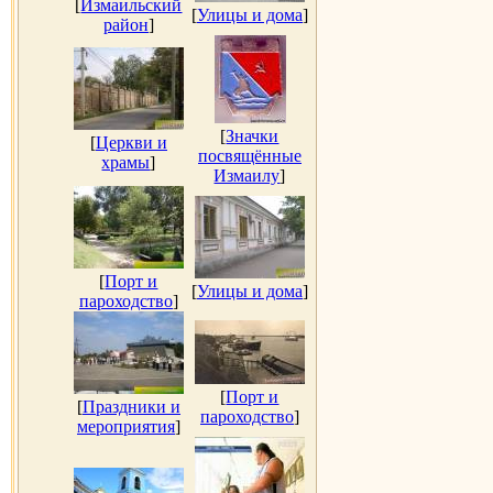
[
Измаильский
[
Улицы и дома
]
район
]
[
Значки
[
Церкви и
посвящённые
храмы
]
Измаилу
]
[
Порт и
[
Улицы и дома
]
пароходство
]
[
Порт и
[
Праздники и
пароходство
]
мероприятия
]