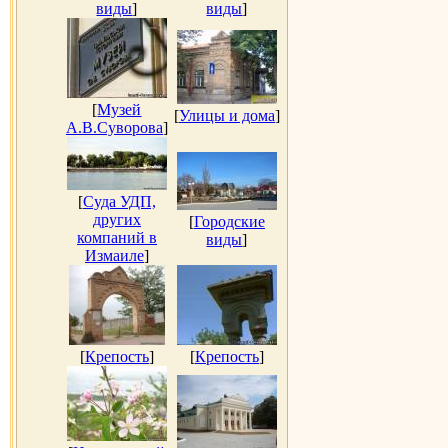
виды
]
виды
]
[
Музей
[
Улицы и дома
]
А.В.Суворова
]
[
Суда УДП,
других
[
Городские
компаний в
виды
]
Измаиле
]
[
Крепость
]
[
Крепость
]