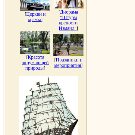
[
Диорама
[
Церкви и
"Штурм
храмы
]
крепости
Измаил"
]
[
Красота
[
Праздники и
окружающей
мероприятия
]
природы
]