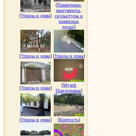
[
Памятники,
монументы,
[
Улицы и дома
]
скульптуры и
памятные
доски
]
[
Улицы и дома
]
[
Улицы и дома
]
[
Музей
[
Улицы и дома
]
Придунавья
]
[
Улицы и дома
]
[
Крепость
]