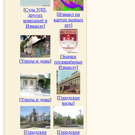
[
Суда УДП,
[
Измаил на
других
картах разных
компаний в
лет
]
Измаиле
]
[
Значки
[
Улицы и дома
]
посвящённые
Измаилу
]
[
Городские
[
Улицы и дома
]
виды
]
[
Городские
[
Городские