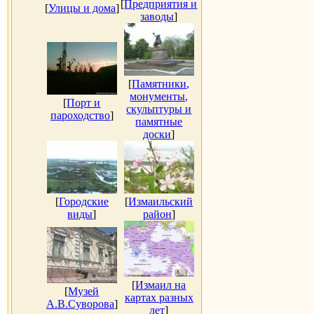
[
Предприятия и
[
Улицы и дома
]
заводы
]
[
Памятники,
монументы,
[
Порт и
скульптуры и
пароходство
]
памятные
доски
]
[
Городские
[
Измаильский
виды
]
район
]
[
Измаил на
[
Музей
картах разных
А.В.Суворова
]
лет
]