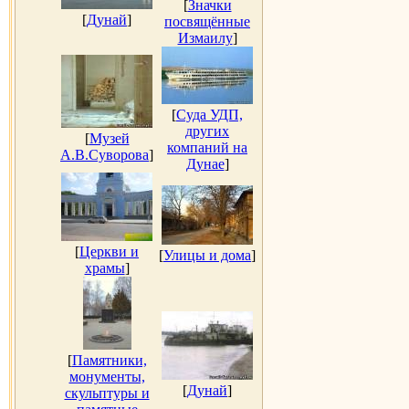
[
Значки
[
Дунай
]
посвящённые
Измаилу
]
[
Суда УДП,
других
[
Музей
компаний на
А.В.Суворова
]
Дунае
]
[
Церкви и
[
Улицы и дома
]
храмы
]
[
Памятники,
монументы,
[
Дунай
]
скульптуры и