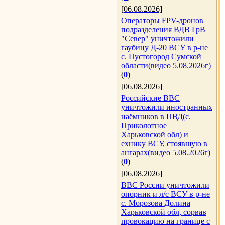
[06.08.2026]
Операторы FPV-дронов
подразделения ВДВ ГрВ
"Север" уничтожили
гаубицу Д-20 ВСУ в р-не
с. Пустогород Сумской
области(видео 5.08.2026г)
(
0
)
[06.08.2026]
Российские ВВС
уничтожили иностранных
наёмников в ПВД(с.
Приколотное
Харьковской обл) и
ехнику ВСУ, стоявшую в
ангарах(видео 5.08.2026г)
(
0
)
[06.08.2026]
ВВС России уничтожили
опорник и л/с ВСУ в р-не
с. Морозова Долина
Харьковской обл, сорвав
провокацию на границе с