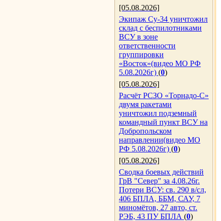
[05.08.2026]
Экипаж Су-34 уничтожил
склад с беспилотниками
ВСУ в зоне
ответственности
группировки
«Восток»(видео МО РФ
5.08.2026г)
(
0
)
[05.08.2026]
Расчёт РСЗО «Торнадо-С»
двумя ракетами
уничтожил подземный
командный пункт ВСУ на
Добропольском
направлении(видео МО
РФ 5.08.2026г)
(
0
)
[05.08.2026]
Сводка боевых действий
ГрВ "Север" за 4.08.26г.
Потери ВСУ: св. 290 в/сл,
406 БПЛА, ББМ, САУ, 7
миномётов, 27 авто, ст.
РЭБ, 43 ПУ БПЛА
(
0
)