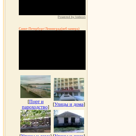
Powered by Ivideon
Санкт-Петербург/Ленинград(веб-камера)
[
Порт и
[
Улицы и дома
]
пароходство
]