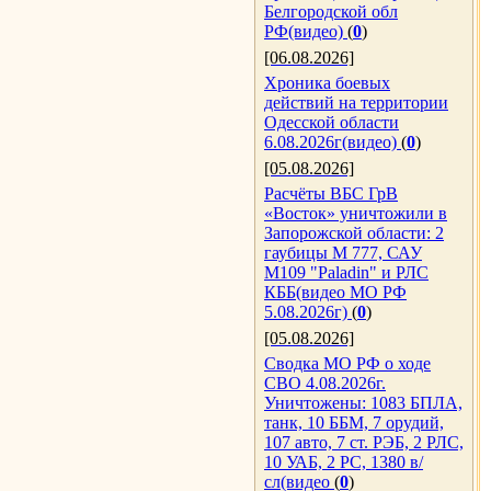
Белгородской обл
РФ(видео)
(
0
)
[06.08.2026]
Хроника боевых
действий на территории
Одесской области
6.08.2026г(видео)
(
0
)
[05.08.2026]
Расчёты ВБС ГрВ
«Восток» уничтожили в
Запорожской области: 2
гаубицы M 777, САУ
M109 "Paladin" и РЛС
КББ(видео МО РФ
5.08.2026г)
(
0
)
[05.08.2026]
Сводка МО РФ о ходе
СВО 4.08.2026г.
Уничтожены: 1083 БПЛА,
танк, 10 ББМ, 7 орудий,
107 авто, 7 ст. РЭБ, 2 РЛС,
10 УАБ, 2 РС, 1380 в/
сл(видео
(
0
)