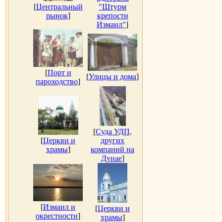
[
Центральный
"Штурм
рынок
]
крепости
Измаил"
]
[
Порт и
[
Улицы и дома
]
пароходство
]
[
Суда УДП,
[
Церкви и
других
храмы
]
компаний на
Дунае
]
[
Измаил и
[
Церкви и
окрестности
]
храмы
]