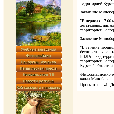
территорией Курск
Заявление Минобор
"В период с 17.00
летательных аппар
территорией Белго
Заявление Минобор
"В течение проше
беспилотных летат
БПЛА – над террит
территорией Белго
Курской области, 
/Информационно-ра
канал Минобороны Р
Просмотров: 41 | 