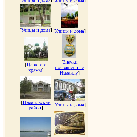
[
Улицы и дома
]
[
Улицы и дома
]
[
Улицы и дома
]
[
Улицы и дома
]
[
Значки
[
Церкви и
посвящённые
храмы
]
Измаилу
]
[
Измаильский
[
Улицы и дома
]
район
]