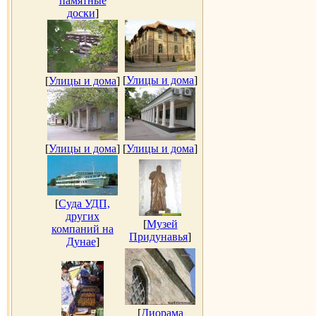
памятные
доски
]
[
Улицы и дома
]
[
Улицы и дома
]
[
Улицы и дома
]
[
Улицы и дома
]
[
Суда УДП,
других
[
Музей
компаний на
Придунавья
]
Дунае
]
[
Диорама