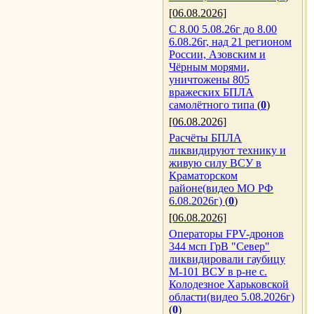
[06.08.2026]
С 8.00 5.08.26г до 8.00
6.08.26г, над 21 регионом
России, Азовским и
Чёрным морями,
уничтожены 805
вражеских БПЛА
самолётного типа
(
0
)
[06.08.2026]
Расчёты БПЛА
ликвидируют технику и
живую силу ВСУ в
Краматорском
районе(видео МО РФ
6.08.2026г)
(
0
)
[06.08.2026]
Операторы FPV-дронов
344 мсп ГрВ "Север"
ликвидировали гаубицу
М-101 ВСУ в р-не с.
Колодезное Харьковской
области(видео 5.08.2026г)
(
0
)