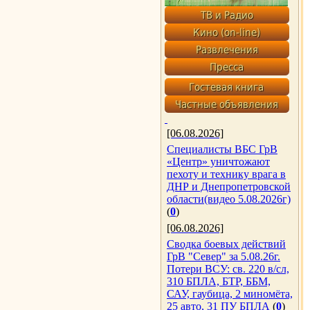
[06.08.2026]
Специалисты ВБС ГрВ
«Центр» уничтожают
пехоту и технику врага в
ДНР и Днепропетровской
области(видео 5.08.2026г)
(
0
)
[06.08.2026]
Сводка боевых действий
ГрВ "Север" за 5.08.26г.
Потери ВСУ: св. 220 в/сл,
310 БПЛА, БТР, ББМ,
САУ, гаубица, 2 миномёта,
25 авто, 31 ПУ БПЛА
(
0
)