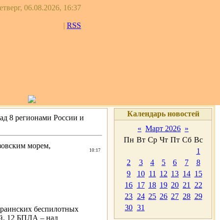
етверг, 06.08.2026, 16:37
|
RSS
Календарь новостей
 над 8 регионами России и
«
Март 2026
»
Пн
Вт
Ср
Чт
Пт
Сб
Вс
Азовским морем,
1
10:17
2
3
4
5
6
7
8
9
10
11
12
13
14
15
16
17
18
19
20
21
22
23
24
25
26
27
28
29
30
31
краинских беспилотных
й, 12 БПЛА – над