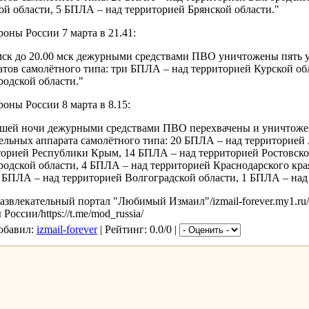
ой области, 5 БПЛА – над территорией Брянской области."
оны России 7 марта в 21.41:
 мск до 20.00 мск дежурными средствами ПВО уничтожены пять
атов самолётного типа: три БПЛА – над территорией Курской об
родской области."
оны России 8 марта в 8.15:
дшей ночи дежурными средствами ПВО перехвачены и уничтоже
ельных аппарата самолётного типа: 20 БПЛА – над территорией 
орией Республики Крым, 14 БПЛА – над территорией Ростовско
родской области, 4 БПЛА – над территорией Краснодарского кра
2 БПЛА – над территорией Волгоградской области, 1 БПЛА – над
звлекательный портал "Любимый Измаил"/izmail-forever.my1.ru
оссии/https://t.me/mod_russia/
Добавил:
izmail-forever
| Рейтинг: 0.0/0 |