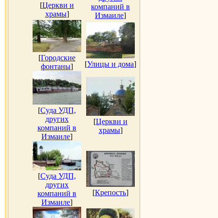
[
Церкви и
компаний в
храмы
]
Измаиле
]
[
Городские
[
Улицы и дома
]
фонтаны
]
[
Суда УДП,
других
[
Церкви и
компаний в
храмы
]
Измаиле
]
[
Суда УДП,
других
[
Крепость
]
компаний в
Измаиле
]