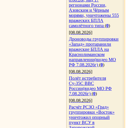
регионами России,
Азовским и Чёрным
морями, уничтожены 555
вражеских БПЛА
самолётного типа
(
0
)
[08.08.2026]
Дроноводы группировки
«Запад» протаранили
вражеские БПЛА на
Краснолиманском
направлении(видео МО
РФ 7.08.2026г)
(
0
)
[08.08.2026]
Полёт истребителя
Су-35С ВВС
России(видео МО РФ
7.08.2026г)
(
0
)
[08.08.2026]
Расчёт РСЗО «Град»
группировки «Восток»
уничтожил опорный
пункт ВСУ в
Запорожской