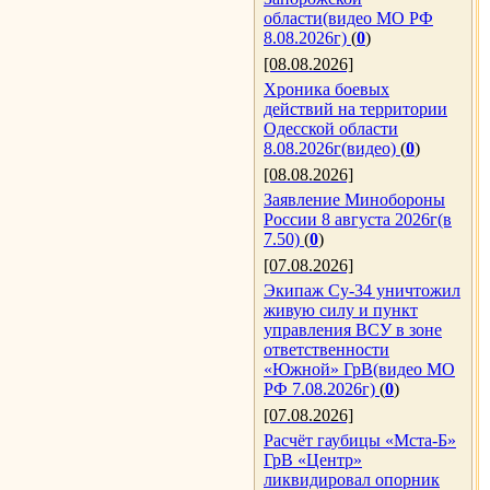
области(видео МО РФ
8.08.2026г)
(
0
)
[08.08.2026]
Хроника боевых
действий на территории
Одесской области
8.08.2026г(видео)
(
0
)
[08.08.2026]
Заявление Минобороны
России 8 августа 2026г(в
7.50)
(
0
)
[07.08.2026]
Экипаж Су-34 уничтожил
живую силу и пункт
управления ВСУ в зоне
ответственности
«Южной» ГрВ(видео МО
РФ 7.08.2026г)
(
0
)
[07.08.2026]
Расчёт гаубицы «Мста-Б»
ГрВ «Центр»
ликвидировал опорник