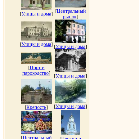
[
Центральный
[
Улицы и дома
]
рынок
]
[
Улицы и дома
]
[
Улицы и дома
]
[
Порт и
пароходство
]
[
Улицы и дома
]
[
Улицы и дома
]
[
Крепость
]
[
Центральный
[
Церкви и