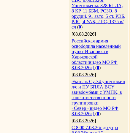
СВО 8.08.2026г.
Уничтожены: 828 БПЛА,
8 КР, 11 ББМ, РСЗО, 8
орудий, 91 авто, 5 ст. РЭБ,
РЛС, 4 УАБ, 2 РС, 1375 в/
сл
(
0
)
[08.08.2026]
Российская армия
освободила населённый
пункт Ивановка в
Харьковской
области(видео МО РФ
8.08.2026г)
(
0
)
[08.08.2026]
Экипаж Су-34 уничтожил
л/с и ПУ БПЛА ВСУ
авиабомбами с УМПК, в
зоне ответственности
группировки
«Север»(видео МО РФ
8.08.2026г)
(
0
)
[08.08.2026]
С 8.00 7.08.26г до утра
8.08.26г, над 17