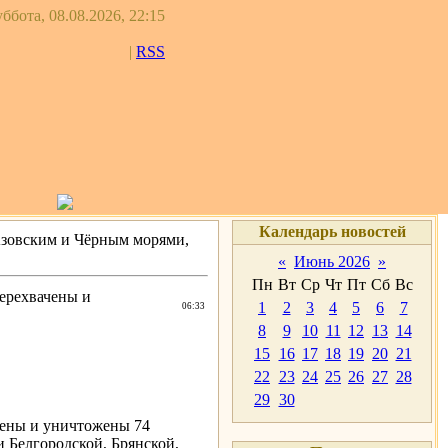
ббота, 08.08.2026, 22:15
|
RSS
Календарь новостей
 Азовским и Чёрным морями,
«
Июнь 2026
»
Пн
Вт
Ср
Чт
Пт
Сб
Вс
перехвачены и
1
2
3
4
5
6
7
06:33
8
9
10
11
12
13
14
15
16
17
18
19
20
21
22
23
24
25
26
27
28
29
30
ачены и уничтожены 74
 Белгородской, Брянской,