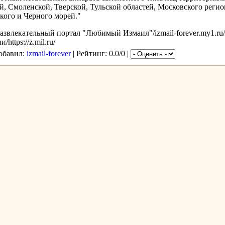
й, Смоленской, Тверской, Тульской областей, Московского реги
кого и Черного морей."
звлекательный портал "Любимый Измаил"/izmail-forever.my1.ru/
ttps://z.mil.ru/
Добавил:
izmail-forever
| Рейтинг: 0.0/0 |