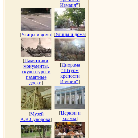
Измаил"
]
[
Улицы и дома
]
[
Улицы и дома
]
[
Памятники,
[
Диорама
монументы,
"Штурм
скульптуры и
крепости
памятные
Измаил"
]
доски
]
[
Церкви и
[
Музей
храмы
]
А.В.Суворова
]