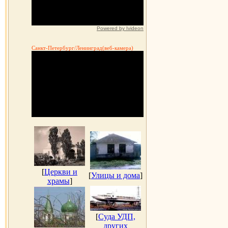
Powered by Ivideon
Санкт-Петербург/Ленинград(веб-камера)
[
Церкви и
[
Улицы и дома
]
храмы
]
[
Суда УДП,
других