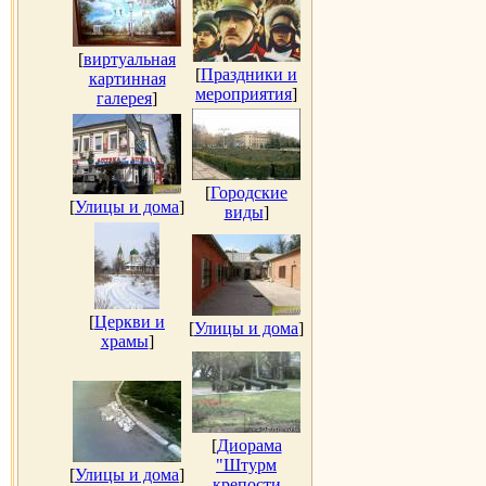
[
виртуальная
[
Праздники и
картинная
мероприятия
]
галерея
]
[
Городские
[
Улицы и дома
]
виды
]
[
Церкви и
[
Улицы и дома
]
храмы
]
[
Диорама
"Штурм
[
Улицы и дома
]
крепости