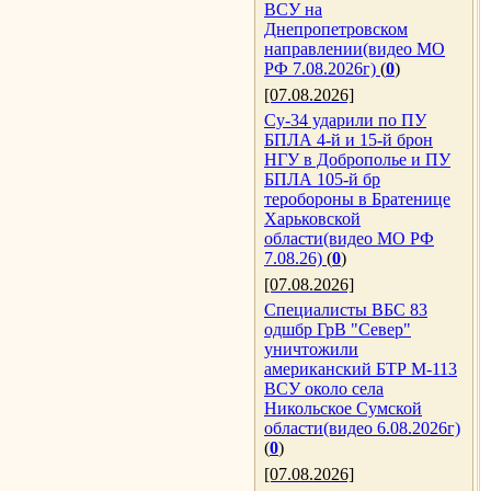
ВСУ на
Днепропетровском
направлении(видео МО
РФ 7.08.2026г)
(
0
)
[07.08.2026]
Су-34 ударили по ПУ
БПЛА 4-й и 15-й брон
НГУ в Доброполье и ПУ
БПЛА 105-й бр
теробороны в Братенице
Харьковской
области(видео МО РФ
7.08.26)
(
0
)
[07.08.2026]
Специалисты ВБС 83
одшбр ГрВ "Север"
уничтожили
американский БТР М-113
ВСУ около села
Никольское Сумской
области(видео 6.08.2026г)
(
0
)
[07.08.2026]