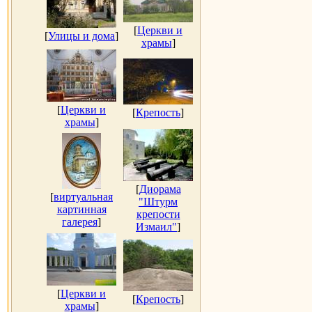
[
Церкви и
[
Улицы и дома
]
храмы
]
[
Церкви и
[
Крепость
]
храмы
]
[
Диорама
[
виртуальная
"Штурм
картинная
крепости
галерея
]
Измаил"
]
[
Церкви и
[
Крепость
]
храмы
]