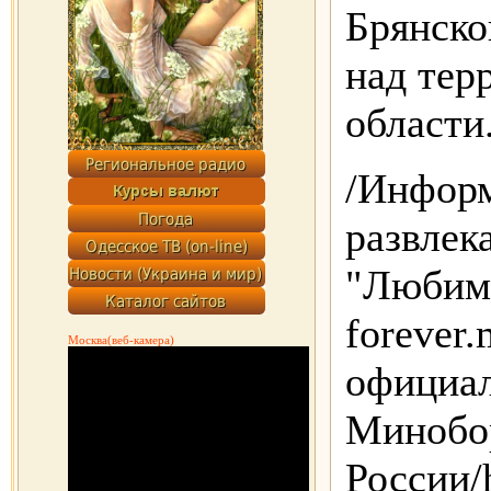
Брянско
над тер
области
/Инфор
развлек
"Любимы
forever.
Москва(веб-камера)
официа
Минобо
России/h