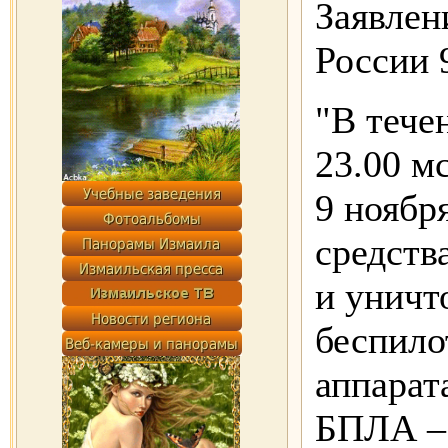
Заявле
России 9
"В тече
23.00 мс
9 ноябр
средств
и уничт
беспило
аппарат
БПЛА – 