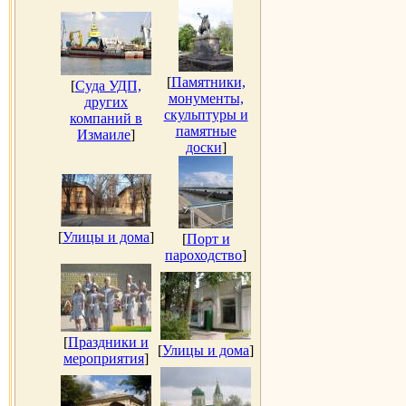
[
Памятники,
[
Суда УДП,
монументы,
других
скульптуры и
компаний в
памятные
Измаиле
]
доски
]
[
Улицы и дома
]
[
Порт и
пароходство
]
[
Праздники и
[
Улицы и дома
]
мероприятия
]