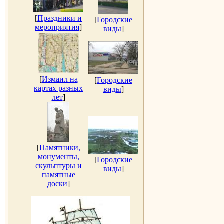
[
Праздники и
[
Городские
мероприятия
]
виды
]
[
Измаил на
[
Городские
картах разных
виды
]
лет
]
[
Памятники,
монументы,
[
Городские
скульптуры и
виды
]
памятные
доски
]