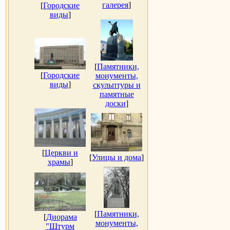
галерея
]
[
Городские
виды
]
[
Памятники,
[
Городские
монументы,
виды
]
скульптуры и
памятные
доски
]
[
Церкви и
[
Улицы и дома
]
храмы
]
[
Памятники,
[
Диорама
монументы,
"Штурм