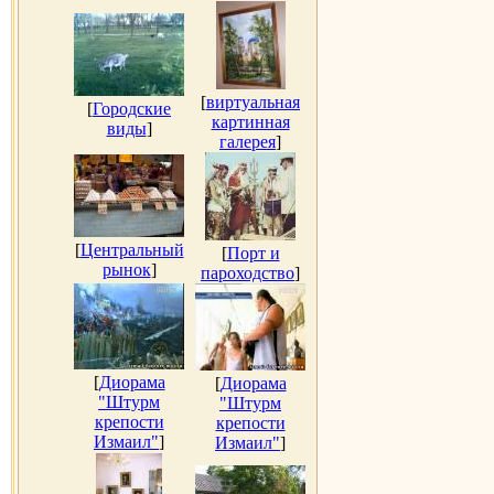
[
виртуальная
[
Городские
картинная
виды
]
галерея
]
[
Центральный
[
Порт и
рынок
]
пароходство
]
[
Диорама
[
Диорама
"Штурм
"Штурм
крепости
крепости
Измаил"
]
Измаил"
]