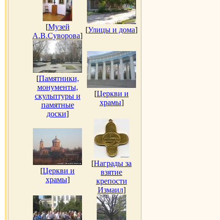
[
Музей
[
Улицы и дома
]
А.В.Суворова
]
[
Памятники,
монументы,
[
Церкви и
скульптуры и
храмы
]
памятные
доски
]
[
Награды за
[
Церкви и
взятие
храмы
]
крепости
Измаил
]