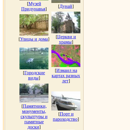
[
Музей
[
Дунай
]
Придунавья
]
[
Церкви и
[
Улицы и дома
]
храмы
]
[
Измаил на
[
Городские
картах разных
виды
]
лет
]
[
Памятники,
монументы,
[
Порт и
скульптуры и
пароходство
]
памятные
доски
]