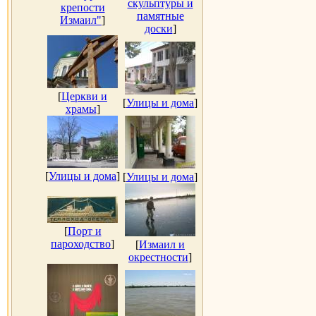
скульптуры и
крепости
памятные
Измаил"
]
доски
]
[
Церкви и
[
Улицы и дома
]
храмы
]
[
Улицы и дома
]
[
Улицы и дома
]
[
Порт и
пароходство
]
[
Измаил и
окрестности
]