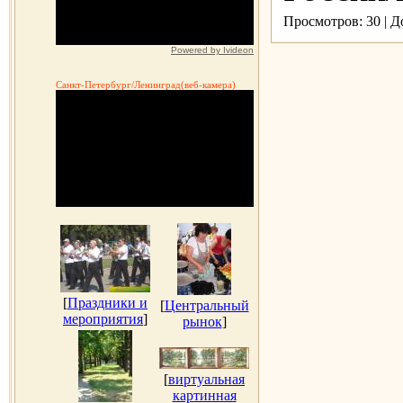
Просмотров: 30 | 
Powered by Ivideon
Санкт-Петербург/Ленинград(веб-камера)
[
Праздники и
[
Центральный
мероприятия
]
рынок
]
[
виртуальная
картинная