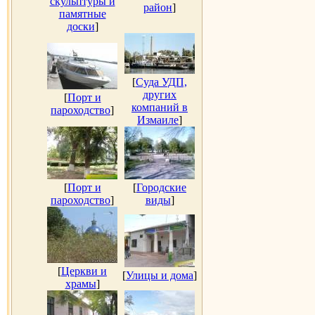
скульптуры и
район
]
памятные
доски
]
[
Суда УДП,
других
[
Порт и
компаний в
пароходство
]
Измаиле
]
[
Порт и
[
Городские
пароходство
]
виды
]
[
Церкви и
[
Улицы и дома
]
храмы
]