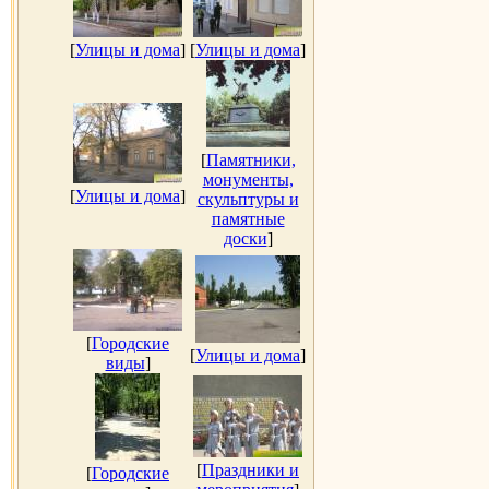
[
Улицы и дома
]
[
Улицы и дома
]
[
Памятники,
монументы,
[
Улицы и дома
]
скульптуры и
памятные
доски
]
[
Городские
[
Улицы и дома
]
виды
]
[
Праздники и
[
Городские