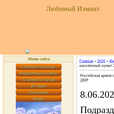
Любимый Измаил
Меню сайта
Главная
»
2026
»
И
населённый пункт
Российская армия 
ДНР
8.06.20
Подраз