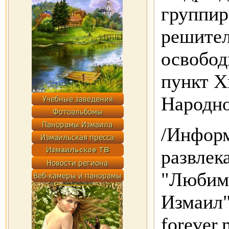
группир
решите
освобод
пункт Х
Народно
/Инфор
развлек
"Люби
Измаил"/
forever.