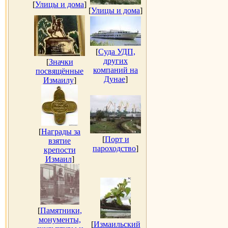
[
Улицы и дома
]
[
Улицы и дома
]
[
Суда УДП,
других
[
Значки
компаний на
посвящённые
Дунае
]
Измаилу
]
[
Награды за
[
Порт и
взятие
пароходство
]
крепости
Измаил
]
[
Памятники,
монументы,
[
Измаильский