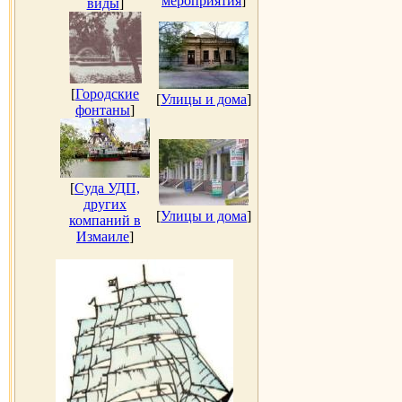
мероприятия
]
виды
]
[
Городские
[
Улицы и дома
]
фонтаны
]
[
Суда УДП,
других
[
Улицы и дома
]
компаний в
Измаиле
]