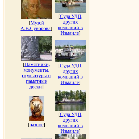
[
Суда УДП,
других
[
Музей
компаний в
А.В.Суворова
]
Измаиле
]
[
Памятники,
[
Суда УДП,
монументы,
других
скульптуры и
компаний в
памятные
Измаиле
]
доски
]
[
Суда УДП,
других
[
разное
]
компаний в
Измаиле
]