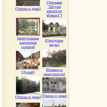
[
Диорама
"Штурм
[
Улицы и дома
]
крепости
Измаил"
]
[
виртуальная
[
Городские
картинная
виды
]
галерея
]
[
Измаил и
[
Дунай
]
окрестности
]
[
Улицы и дома
]
[
Улицы и дома
]