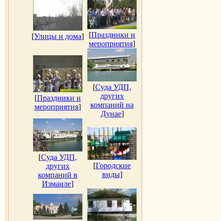
[
Праздники и
[
Улицы и дома
]
мероприятия
]
[
Суда УДП,
других
[
Праздники и
компаний на
мероприятия
]
Дунае
]
[
Суда УДП,
[
Городские
других
виды
]
компаний в
Измаиле
]