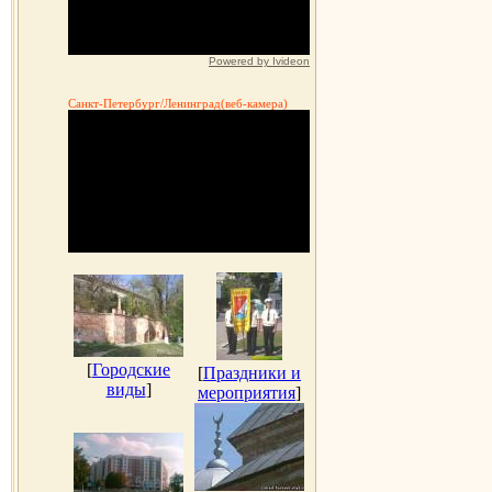
Powered by Ivideon
Санкт-Петербург/Ленинград(веб-камера)
[
Городские
[
Праздники и
виды
]
мероприятия
]