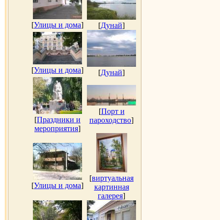
[
Улицы и дома
]
[
Дунай
]
[
Улицы и дома
]
[
Дунай
]
[
Порт и
[
Праздники и
пароходство
]
мероприятия
]
[
виртуальная
[
Улицы и дома
]
картинная
галерея
]