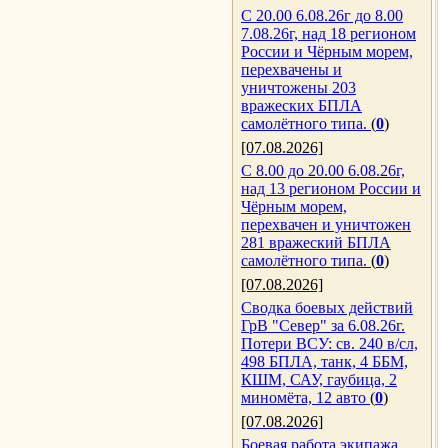
С 20.00 6.08.26г до 8.00
7.08.26г, над 18 регионом
России и Чёрным морем,
перехвачены и
уничтожены 203
вражеских БПЛА
самолётного типа.
(
0
)
[07.08.2026]
С 8.00 до 20.00 6.08.26г,
над 13 регионом России и
Чёрным морем,
перехвачен и уничтожен
281 вражеский БПЛА
самолётного типа.
(
0
)
[07.08.2026]
Сводка боевых действий
ГрВ "Север" за 6.08.26г.
Потери ВСУ: св. 240 в/сл,
498 БПЛА, танк, 4 ББМ,
КШМ, САУ, гаубица, 2
миномёта, 12 авто
(
0
)
[07.08.2026]
Боевая работа экипажа