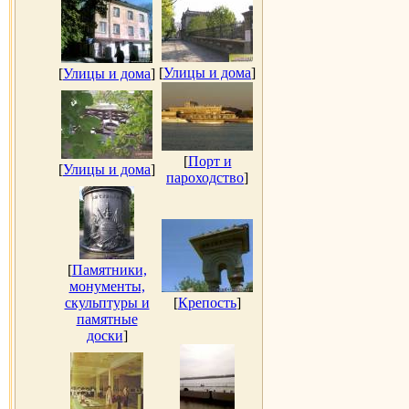
[
Улицы и дома
]
[
Улицы и дома
]
[
Порт и
[
Улицы и дома
]
пароходство
]
[
Памятники,
монументы,
скульптуры и
[
Крепость
]
памятные
доски
]