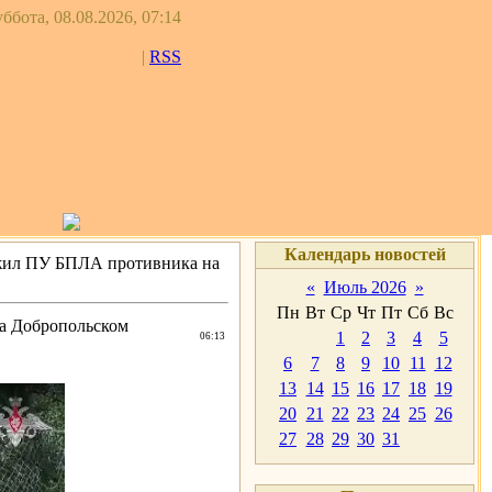
ббота, 08.08.2026, 07:14
|
RSS
Календарь новостей
ожил ПУ БПЛА противника на
«
Июль 2026
»
Пн
Вт
Ср
Чт
Пт
Сб
Вс
а Добропольском
1
2
3
4
5
06:13
6
7
8
9
10
11
12
13
14
15
16
17
18
19
20
21
22
23
24
25
26
27
28
29
30
31