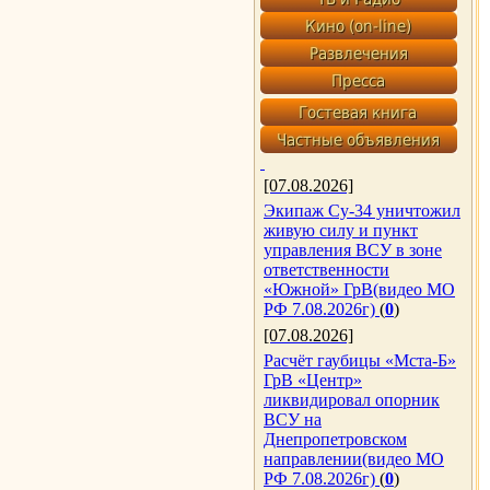
[07.08.2026]
Экипаж Су-34 уничтожил
живую силу и пункт
управления ВСУ в зоне
ответственности
«Южной» ГрВ(видео МО
РФ 7.08.2026г)
(
0
)
[07.08.2026]
Расчёт гаубицы «Мста-Б»
ГрВ «Центр»
ликвидировал опорник
ВСУ на
Днепропетровском
направлении(видео МО
РФ 7.08.2026г)
(
0
)