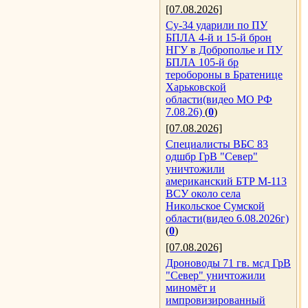
[07.08.2026]
Су-34 ударили по ПУ
БПЛА 4-й и 15-й брон
НГУ в Доброполье и ПУ
БПЛА 105-й бр
теробороны в Братенице
Харьковской
области(видео МО РФ
7.08.26)
(
0
)
[07.08.2026]
Специалисты ВБС 83
одшбр ГрВ "Север"
уничтожили
американский БТР М-113
ВСУ около села
Никольское Сумской
области(видео 6.08.2026г)
(
0
)
[07.08.2026]
Дроноводы 71 гв. мсд ГрВ
"Север" уничтожили
миномёт и
импровизированный