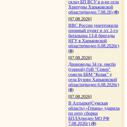
склад БП ВСУ в р-не села
Хрипуны Харьковской
области(видео 7.08.26)
(
0
)
[07.08.2026]
ВВС России уничтожили
опорный пункт и л/с 2-го
батальона 13-й бригады
НГУ в Харьковской
области(видео 6.08.2026г)
(
0
)
[07.08.2026]
Дроноводы 34 гв. омсбр
(горной) ГрВ "Север"
сожгли ББМ "Козак" у
села Бузово Харьковской
области(видео 6.08.2026г)
(
0
)
[07.08.2026]
В Ахтырке(Сумская
область) «Герань» ударила
по цеху сборки
БПЛА(видео МО РФ
7.08.2026г)
(
0
)