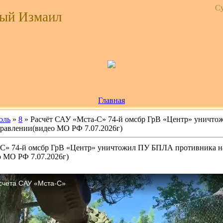
Су
ый Измаил
Главная
юль
»
8
» Расчёт САУ «Мста-С» 74-й омсбр ГрВ «Центр» уничт
равлении(видео МО РФ 7.07.2026г)
-С» 74-й омсбр ГрВ «Центр» уничтожил ПУ БПЛА противника н
 МО РФ 7.07.2026г)