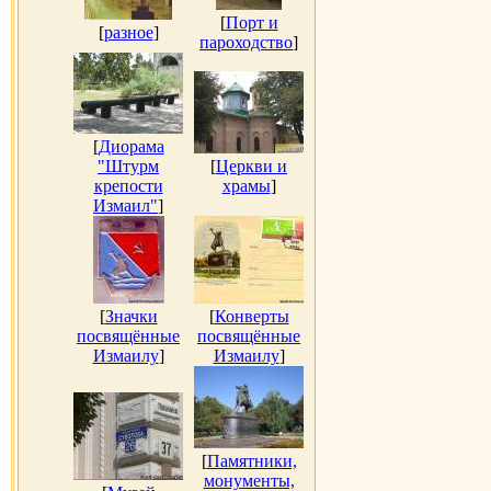
[
Порт и
[
разное
]
пароходство
]
[
Диорама
"Штурм
[
Церкви и
крепости
храмы
]
Измаил"
]
[
Значки
[
Конверты
посвящённые
посвящённые
Измаилу
]
Измаилу
]
[
Памятники,
монументы,