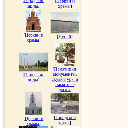
[
Городские
[
Церкви и
виды
]
храмы
]
[
Церкви и
[
Дунай
]
храмы
]
[
Памятники,
монументы,
[
Городские
скульптуры и
виды
]
памятные
доски
]
[
Городские
[
Церкви и
виды
]
храмы
]