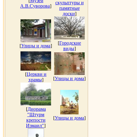
[
Музей
скульптуры и
А.В.Суворова
]
памятные
доски
]
[
Городские
[
Улицы и дома
]
виды
]
[
Церкви и
[
Улицы и дома
]
храмы
]
[
Диорама
"Штурм
[
Улицы и дома
]
крепости
Измаил"
]