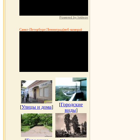
Powered by Ivideon
Санкт-Петербург/Ленинград(веб-камера)
[
Городские
[
Улицы и дома
]
виды
]