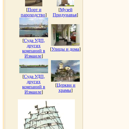
[
Порт и
[
Музей
пароходство
]
Придунавья
]
[
Суда УДП,
других
[
Улицы и дома
]
компаний в
Измаиле
]
[
Суда УДП,
других
[
Церкви и
компаний в
храмы
]
Измаиле
]