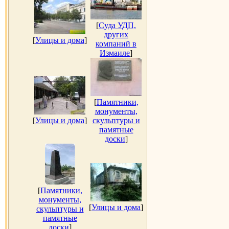
[
Суда УДП,
других
[
Улицы и дома
]
компаний в
Измаиле
]
[
Памятники,
монументы,
[
Улицы и дома
]
скульптуры и
памятные
доски
]
[
Памятники,
монументы,
[
Улицы и дома
]
скульптуры и
памятные
доски
]