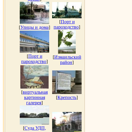
[
Порт и
пароходство
]
[
Улицы и дома
]
[
Порт и
[
Измаильский
пароходство
]
район
]
[
виртуальная
картинная
[
Крепость
]
галерея
]
[
Суда УДП,