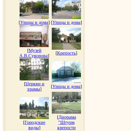
[
Улицы и дома
]
[
Улицы и дома
]
[
Музей
[
Крепость
]
А.В.Суворова
]
[
Церкви и
[
Улицы и дома
]
храмы
]
[
Диорама
[
Городские
"Штурм
виды
]
крепости