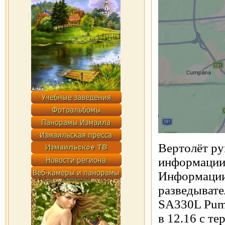
Вертолёт р
информации
Информации
разведывате
SA330L Puma
в 12.16 с т