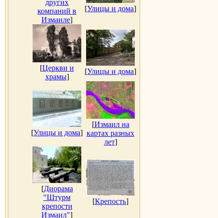
других
[
Улицы и дома
]
компаний в
Измаиле
]
[
Церкви и
[
Улицы и дома
]
храмы
]
[
Измаил на
[
Улицы и дома
]
картах разных
лет
]
[
Диорама
"Штурм
[
Крепость
]
крепости
Измаил"
]