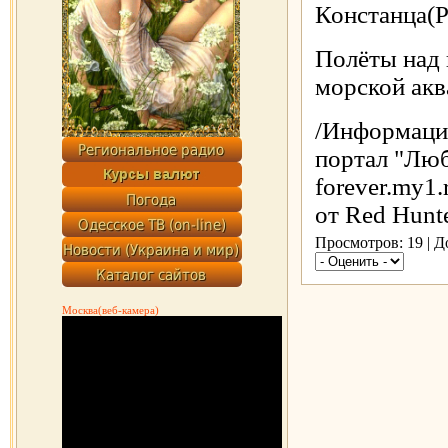
Констанца(
Полёты над
морской акв
/Информаци
портал "Люб
forever.my1
от Red Hunte
Просмотров: 19 | 
Москва(веб-камера)