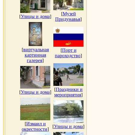
[
Музей
[
Улицы и дома
]
Придунавья
]
[
виртуальная
[
Порт и
картинная
пароходство
]
галерея
]
[
Праздники и
[
Улицы и дома
]
мероприятия
]
[
Измаил и
[
Улицы и дома
]
окрестности
]