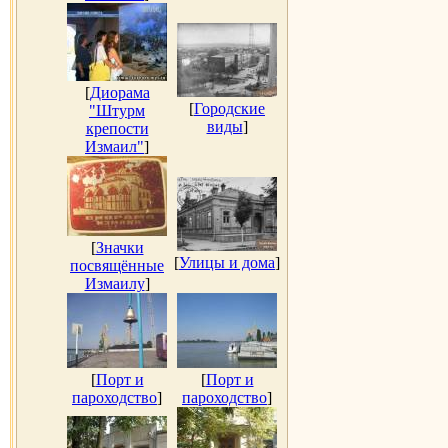
[
Диорама
[
Городские
"Штурм
виды
]
крепости
Измаил"
]
[
Значки
[
Улицы и дома
]
посвящённые
Измаилу
]
[
Порт и
[
Порт и
пароходство
]
пароходство
]