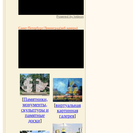
Powered by Ivideon
Санкт-Петербург/Ленинград(веб-камера)
[
Памятники,
монументы,
[
виртуальная
скульптуры и
картинная
памятные
галерея
]
доски
]