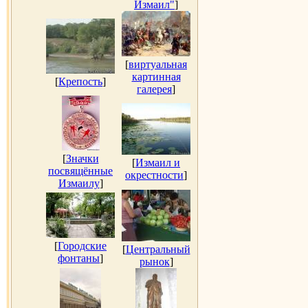
Измаил"
]
[
виртуальная
картинная
[
Крепость
]
галерея
]
[
Значки
[
Измаил и
посвящённые
окрестности
]
Измаилу
]
[
Городские
[
Центральный
фонтаны
]
рынок
]