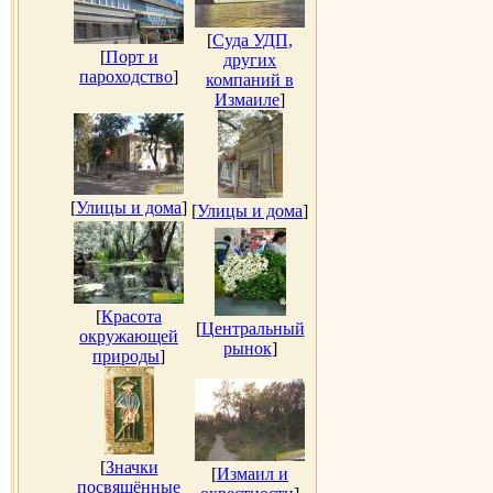
[
Суда УДП,
[
Порт и
других
пароходство
]
компаний в
Измаиле
]
[
Улицы и дома
]
[
Улицы и дома
]
[
Красота
[
Центральный
окружающей
рынок
]
природы
]
[
Значки
[
Измаил и
посвящённые