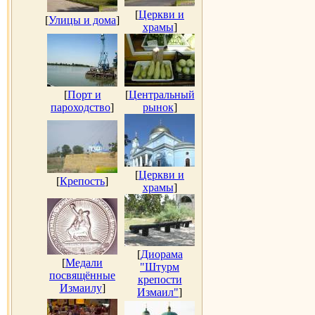
[
Церкви и
[
Улицы и дома
]
храмы
]
[
Порт и
[
Центральный
пароходство
]
рынок
]
[
Церкви и
[
Крепость
]
храмы
]
[
Диорама
[
Медали
"Штурм
посвящённые
крепости
Измаилу
]
Измаил"
]