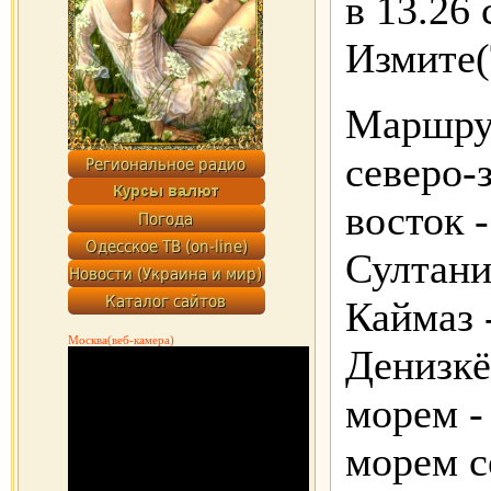
в 13.26 
Измите(
Маршрут
северо-з
восток 
Султани
Каймаз 
Москва(веб-камера)
Денизкё
морем -
морем с