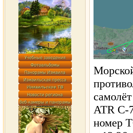
Морской
против
самолё
ATR C-7
номер T