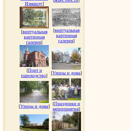
окрестности
]
Измаилу
]
[
виртуальная
[
виртуальная
картинная
картинная
галерея
]
галерея
]
[
Порт и
[
Улицы и дома
]
пароходство
]
[
Праздники и
[
Улицы и дома
]
мероприятия
]