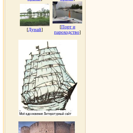
[
Порт и
[
Дунай
]
пароходство
]