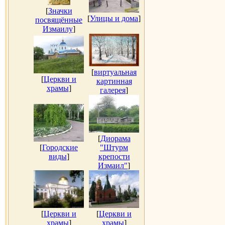
[
Значки
[
Улицы и дома
]
посвящённые
Измаилу
]
[
виртуальная
[
Церкви и
картинная
храмы
]
галерея
]
[
Диорама
[
Городские
"Штурм
виды
]
крепости
Измаил"
]
[
Церкви и
[
Церкви и
храмы
]
храмы
]