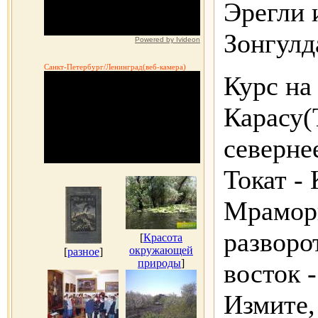
Эрегли 
Зонгулд
Powered by Ivideon
Санкт-Петербург/Ленинград(веб-камера)
Курс на
Карасу(
северне
Токат - 
Мрамор
разворо
[
Красота
окружающей
[
разное
]
природы
]
восток -
Измите, 