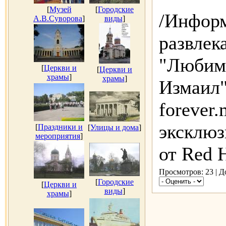
[
Музей
[
Городские
/Инфор
А.В.Суворова
]
виды
]
развлек
"Люби
[
Церкви и
[
Церкви и
храмы
]
храмы
]
Измаил"
forever.
эксклюз
[
Праздники и
[
Улицы и дома
]
мероприятия
]
от Red 
Просмотров: 23 | 
[
Городские
[
Церкви и
виды
]
храмы
]