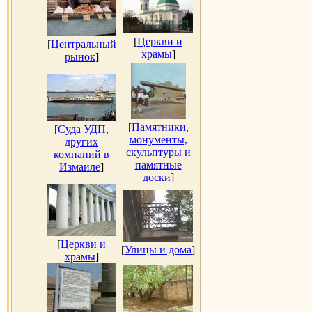
[
Церкви и
[
Центральный
храмы
]
рынок
]
[
Памятники,
[
Суда УДП,
монументы,
других
скульптуры и
компаний в
памятные
Измаиле
]
доски
]
[
Церкви и
[
Улицы и дома
]
храмы
]