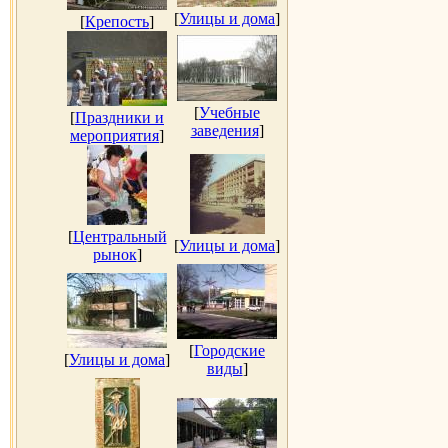
[
Улицы и дома
]
[
Крепость
]
[
Учебные
[
Праздники и
заведения
]
мероприятия
]
[
Центральный
[
Улицы и дома
]
рынок
]
[
Городские
[
Улицы и дома
]
виды
]