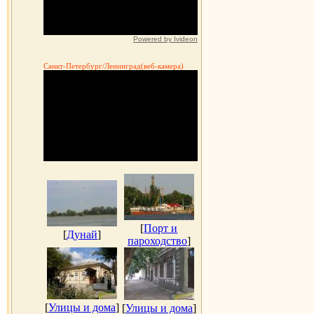
Powered by Ivideon
Санкт-Петербург/Ленинград(веб-камера)
[
Порт и
[
Дунай
]
пароходство
]
[
Улицы и дома
]
[
Улицы и дома
]