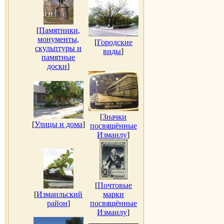
[
Памятники,
монументы,
[
Городские
скульптуры и
виды
]
памятные
доски
]
[
Значки
[
Улицы и дома
]
посвящённые
Измаилу
]
[
Почтовые
[
Измаильский
марки
район
]
посвящённые
Измаилу
]