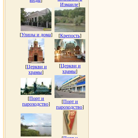
виды
]
Измаиле
]
[
Улицы и дома
]
[
Крепость
]
[
Церкви и
[
Церкви и
храмы
]
храмы
]
[
Порт и
[
Порт и
пароходство
]
пароходство
]