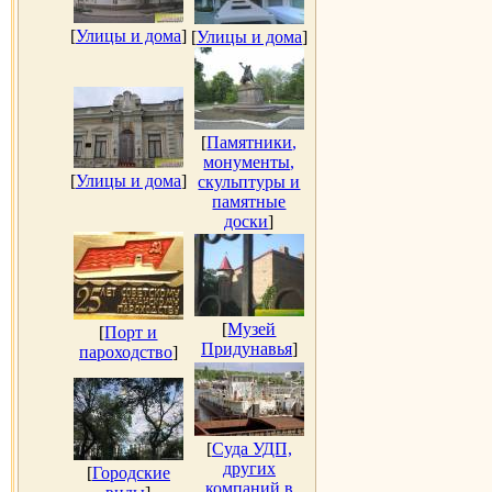
[
Улицы и дома
]
[
Улицы и дома
]
[
Памятники,
монументы,
[
Улицы и дома
]
скульптуры и
памятные
доски
]
[
Музей
[
Порт и
Придунавья
]
пароходство
]
[
Суда УДП,
других
[
Городские
компаний в