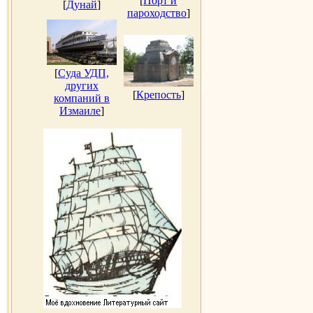
[
Порт и
[
Дунай
]
пароходство
]
[
Суда УДП,
других
[
Крепость
]
компаний в
Измаиле
]