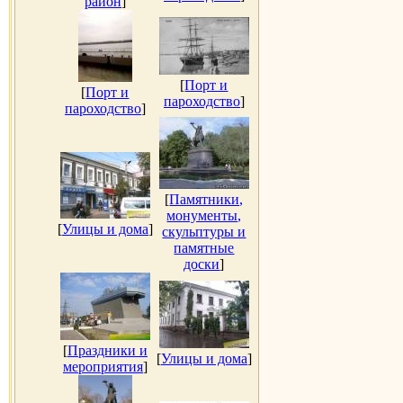
район
]
[
Порт и
[
Порт и
пароходство
]
пароходство
]
[
Памятники,
монументы,
[
Улицы и дома
]
скульптуры и
памятные
доски
]
[
Праздники и
[
Улицы и дома
]
мероприятия
]