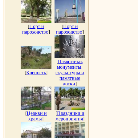
[
Порт и
[
Порт и
пароходство
]
пароходство
]
[
Памятники,
монументы,
[
Крепость
]
скульптуры и
памятные
доски
]
[
Церкви и
[
Праздники и
храмы
]
мероприятия
]