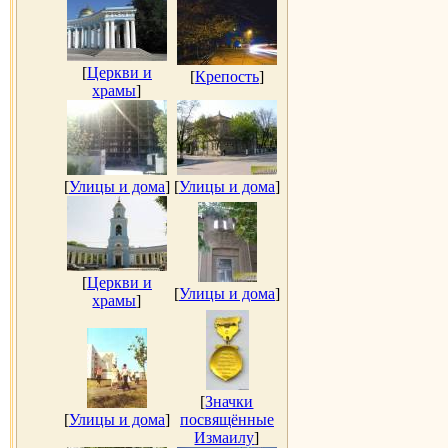
[
Церкви и
[
Крепость
]
храмы
]
[
Улицы и дома
]
[
Улицы и дома
]
[
Церкви и
[
Улицы и дома
]
храмы
]
[
Значки
[
Улицы и дома
]
посвящённые
Измаилу
]