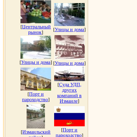
[
Центральный
[
Улицы и дома
]
рынок
]
[
Улицы и дома
]
[
Улицы и дома
]
[
Суда УДП,
других
[
Порт и
компаний в
пароходство
]
Измаиле
]
[
Порт и
[
Измаильский
пароходство
]