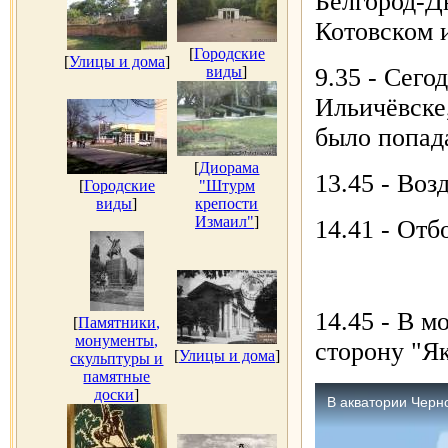
Белгород-Д
Котовском 
[
Городские
[
Улицы и дома
]
виды
]
9.35 - Сего
Ильичёвске,
было попада
[
Диорама
13.45 - Воз
[
Городские
"Штурм
виды
]
крепости
Измаил"
]
14.41 - Отб
14.45 - В м
[
Памятники,
монументы,
сторону "Як
[
Улицы и дома
]
скульптуры и
памятные
доски
]