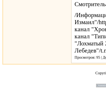
Смотритель
/Информаци
Измаил"/htt
канал "Хрон
канал "Типи
"Лохматый 
Лебедев"/
Просмотров: 95 | 
Copyr