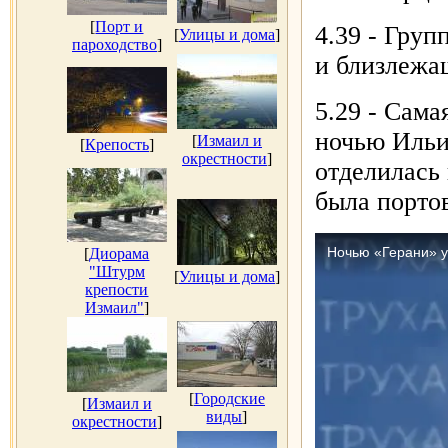
[
Порт и
4.39 - Гру
[
Улицы и дома
]
пароходство
]
и близлежа
5.29 - Сама
ночью Ильи
[
Измаил и
[
Крепость
]
окрестности
]
отделилась 
была порто
[
Диорама
"Штурм
[
Улицы и дома
]
крепости
Измаил"
]
[
Городские
[
Измаил и
виды
]
окрестности
]