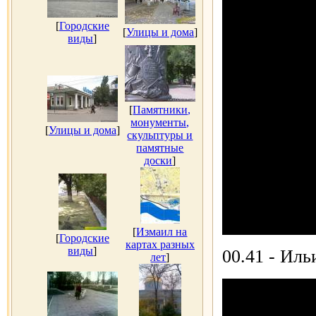
[
Городские
[
Улицы и дома
]
виды
]
[
Памятники,
монументы,
[
Улицы и дома
]
скульптуры и
памятные
доски
]
[
Измаил на
[
Городские
картах разных
виды
]
00.41 - Ил
лет
]