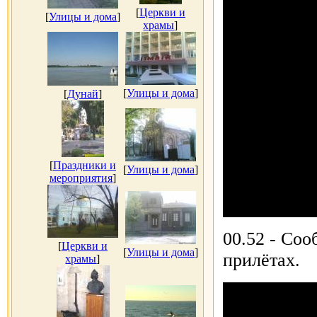
[
Церкви и
[
Улицы и дома
]
храмы
]
[
Улицы и дома
]
[
Дунай
]
[
Праздники и
[
Улицы и дома
]
мероприятия
]
00.52 - Со
[
Церкви и
[
Улицы и дома
]
прилётах.
храмы
]