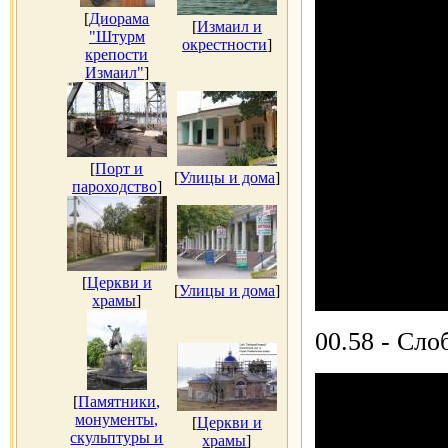
[
Диорама
[
Измаил и
"Штурм
окрестности
]
крепости
Измаил"
]
[
Порт и
[
Улицы и дома
]
пароходство
]
[
Церкви и
[
Улицы и дома
]
храмы
]
00.58 - Сло
[
Памятники,
монументы,
[
Церкви и
скульптуры и
храмы
]