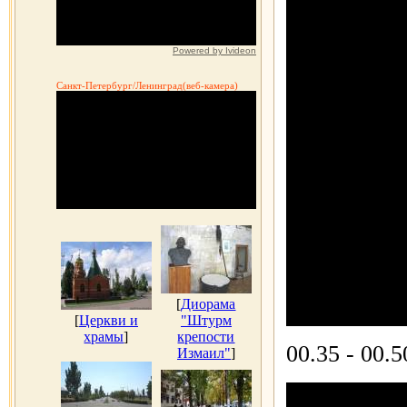
Powered by Ivideon
Санкт-Петербург/Ленинград(веб-камера)
[
Диорама
[
Церкви и
"Штурм
храмы
]
крепости
00.35 - 00.
Измаил"
]