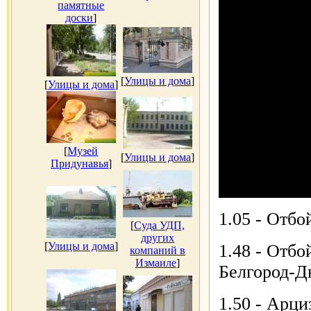
памятные
доски
]
[
Улицы и дома
]
[
Улицы и дома
]
[
Музей
[
Улицы и дома
]
Придунавья
]
1.05 - Отбо
[
Суда УДП,
других
[
Улицы и дома
]
1.48 - Отбо
компаний в
Измаиле
]
Белгород-Д
1.50 - Арци