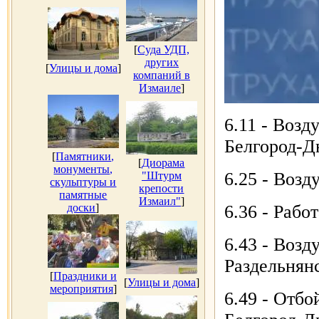
[
Суда УДП,
других
[
Улицы и дома
]
компаний в
Измаиле
]
6.11 - Возд
Белгород-Д
[
Памятники,
[
Диорама
монументы,
6.25 - Возд
"Штурм
скульптуры и
крепости
памятные
Измаил"
]
доски
]
6.36 - Рабо
6.43 - Возд
Раздельнян
[
Праздники и
[
Улицы и дома
]
мероприятия
]
6.49 - Отбо