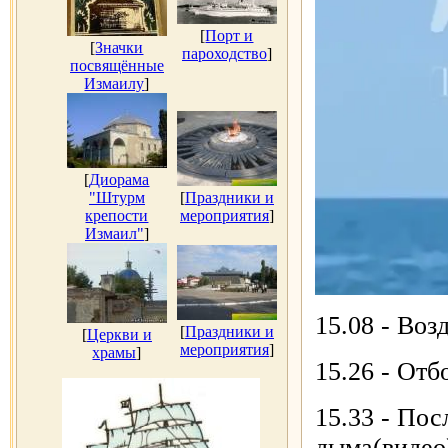
[
Порт и
[
Значки
пароходство
]
посвящённые
Измаилу
]
[
Диорама
"Штурм
[
Праздники и
крепости
мероприятия
]
Измаил"
]
15.08 - Воз
[
Праздники и
[
Церкви и
мероприятия
]
храмы
]
15.26 - Отб
15.33 - Пос
дыма(видео