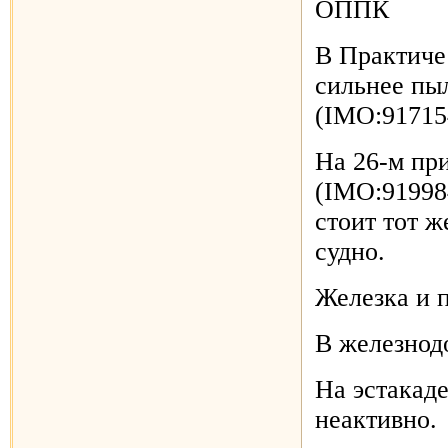
ОППК
В Практиче
сильнее пы
(IMO:91715
На 26-м пр
(IMO:919984
стоит тот ж
судно.
Железка и 
В железнод
На эстакаде
неактивно.