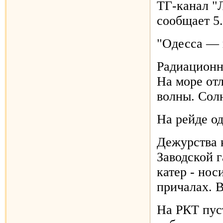
ТГ-канал "
сообщает 5.
"Одесса — 
Радиационн
На море от
волны. Сол
На рейде од
Дежурства к
Заводской 
катер - но
причалах. В
На РКТ пус