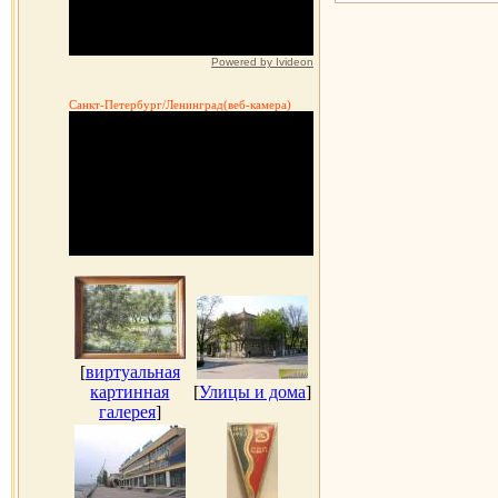
Powered by Ivideon
Санкт-Петербург/Ленинград(веб-камера)
[
виртуальная
картинная
[
Улицы и дома
]
галерея
]