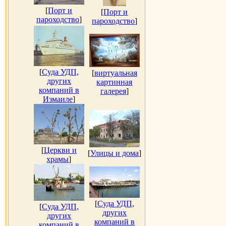
[
Порт и
[
Порт и
пароходство
]
пароходство
]
[
Суда УДП,
[
виртуальная
других
картинная
компаний в
галерея
]
Измаиле
]
[
Церкви и
[
Улицы и дома
]
храмы
]
[
Суда УДП,
[
Суда УДП,
других
других
компаний в
компаний в