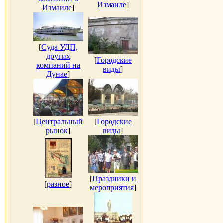
Измаиле
]
Измаиле
]
[
Суда УДП,
других
[
Городские
компаний на
виды
]
Дунае
]
[
Центральный
[
Городские
рынок
]
виды
]
[
Праздники и
[
разное
]
мероприятия
]