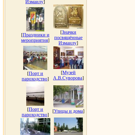
Измаилу
]
[
Значки
[
Праздники и
посвящённые
мероприятия
]
Измаилу
]
[
Музей
[
Порт и
А.В.Суворова
]
пароходство
]
[
Порт и
[
Улицы и дома
]
пароходство
]