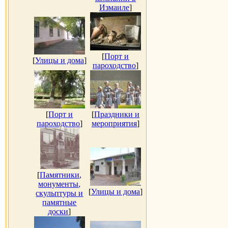
Измаиле
]
[
Порт и
[
Улицы и дома
]
пароходство
]
[
Порт и
[
Праздники и
пароходство
]
мероприятия
]
[
Памятники,
монументы,
[
Улицы и дома
]
скульптуры и
памятные
доски
]