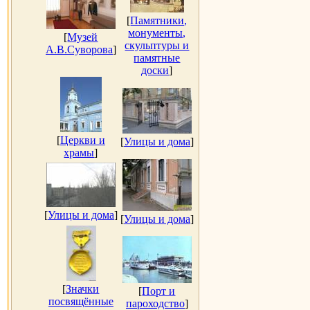
[
Памятники,
монументы,
[
Музей
скульптуры и
А.В.Суворова
]
памятные
доски
]
[
Церкви и
[
Улицы и дома
]
храмы
]
[
Улицы и дома
]
[
Улицы и дома
]
[
Значки
[
Порт и
посвящённые
пароходство
]