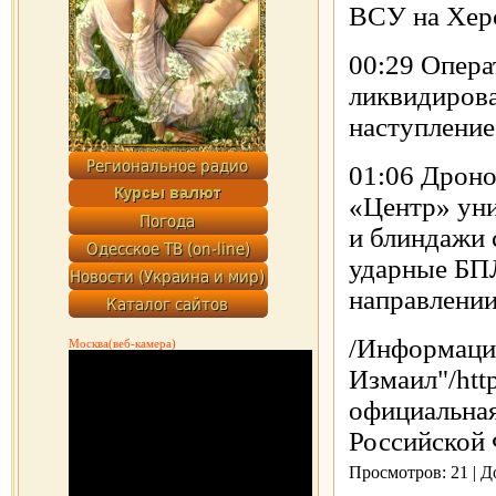
ВСУ на Хер
00:29 Опер
ликвидирова
наступление
01:06 Дроно
«Центр» ун
и блиндажи 
ударные БП
направлении
/Информаци
Москва(веб-камера)
Измаил"/http
официальна
Российской Ф
Просмотров: 21 | 