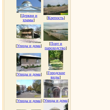
[
Церкви и
[
Крепость
]
храмы
]
[
Порт и
[
Улицы и дома
]
пароходство
]
[
Городские
[
Улицы и дома
]
виды
]
[
Улицы и дома
]
[
Улицы и дома
]