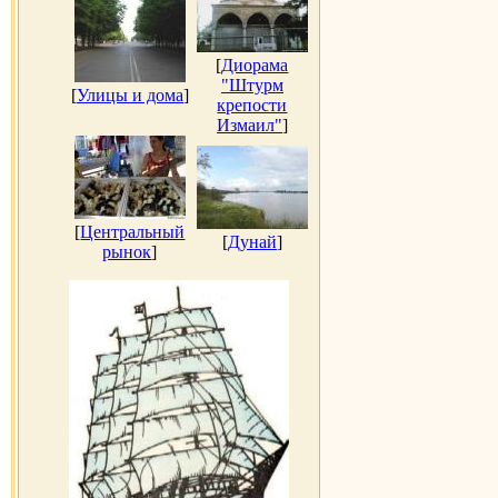
[
Диорама
"Штурм
[
Улицы и дома
]
крепости
Измаил"
]
[
Центральный
[
Дунай
]
рынок
]