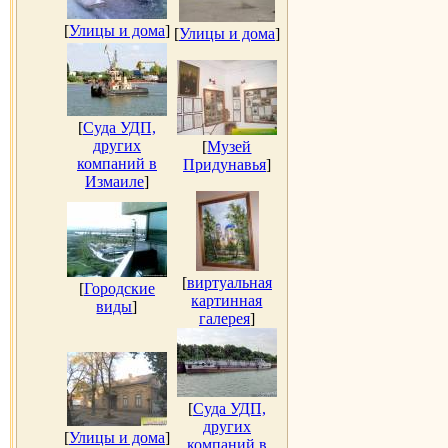
[
Улицы и дома
]
[
Улицы и дома
]
[
Суда УДП,
других
[
Музей
компаний в
Придунавья
]
Измаиле
]
[
виртуальная
[
Городские
картинная
виды
]
галерея
]
[
Суда УДП,
других
[
Улицы и дома
]
компаний в