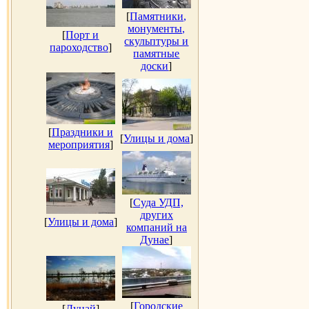
[
Памятники,
монументы,
[
Порт и
скульптуры и
пароходство
]
памятные
доски
]
[
Праздники и
[
Улицы и дома
]
мероприятия
]
[
Суда УДП,
других
[
Улицы и дома
]
компаний на
Дунае
]
[
Городские
[
Дунай
]