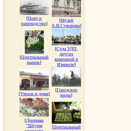
[
Порт и
[
Музей
пароходство
]
А.В.Суворова
]
[
Суда УДП,
других
[
Центральный
компаний в
рынок
]
Измаиле
]
[
Городские
[
Улицы и дома
]
виды
]
[
Диорама
"Штурм
[
Центральный
крепости