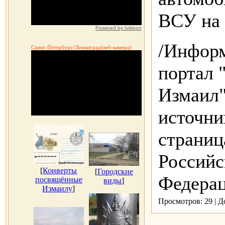
ВСУ на 
Powered by Ivideon
/Информ
Санкт-Петербург/Ленинград(веб-камера)
портал
Измаил"/
источни
страниц
Российс
[
Конверты
[
Городские
Федераци
посвящённые
виды
]
Измаилу
]
Просмотров: 29 | 