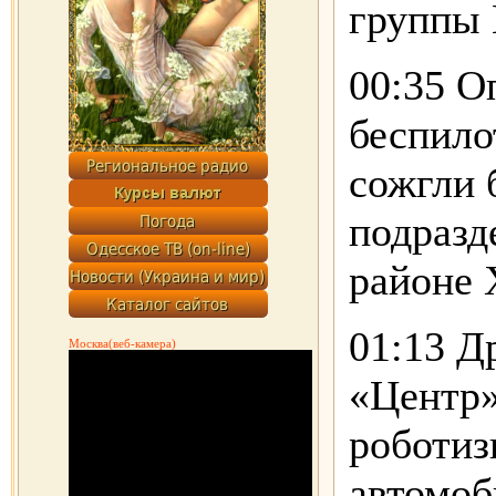
группы 
00:35 О
беспило
сожгли 
подразд
районе 
01:13 Д
Москва(веб-камера)
«Центр»
роботиз
автомоб