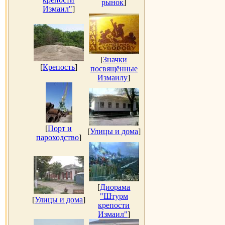
рынок
]
Измаил"
]
[
Значки
[
Крепость
]
посвящённые
Измаилу
]
[
Порт и
[
Улицы и дома
]
пароходство
]
[
Диорама
"Штурм
[
Улицы и дома
]
крепости
Измаил"
]