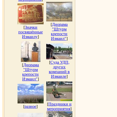
[
Диорама
[
Значки
"Штурм
посвящённые
крепости
Измаилу
]
Измаил"
]
[
Суда УДП,
[
Диорама
других
"Штурм
компаний в
крепости
Измаиле
]
Измаил"
]
[
Праздники и
[
разное
]
мероприятия
]