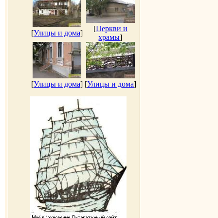
[
Церкви и
[
Улицы и дома
]
храмы
]
[
Улицы и дома
]
[
Улицы и дома
]