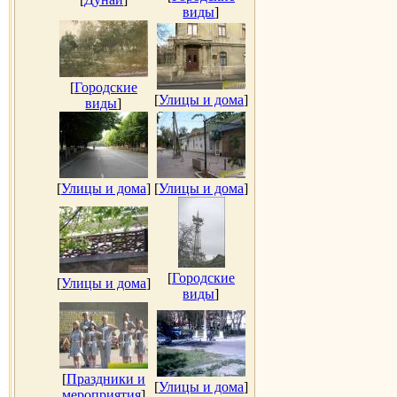
виды
]
[
Городские
[
Улицы и дома
]
виды
]
[
Улицы и дома
]
[
Улицы и дома
]
[
Городские
[
Улицы и дома
]
виды
]
[
Праздники и
[
Улицы и дома
]
мероприятия
]