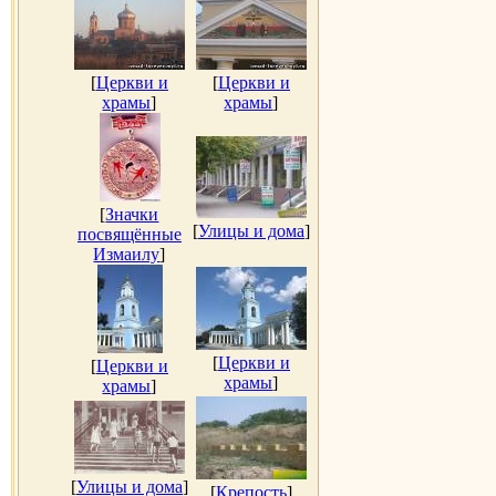
[
Церкви и
[
Церкви и
храмы
]
храмы
]
[
Значки
[
Улицы и дома
]
посвящённые
Измаилу
]
[
Церкви и
[
Церкви и
храмы
]
храмы
]
[
Улицы и дома
]
[
Крепость
]