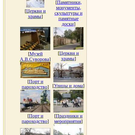
[
Памятники,
монументы,
[
Церкви и
скульптуры и
храмы
]
памятные
доски
]
[
Церкви и
[
Музей
храмы
]
А.В.Суворова
]
[
Порт и
[
Улицы и дома
]
пароходство
]
[
Порт и
[
Праздники и
пароходство
]
мероприятия
]