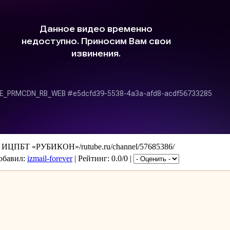
л ИЦПБТ «РУБИКОН»/rutube.ru/channel/57685386/
Добавил:
izmail-forever
| Рейтинг: 0.0/0 |