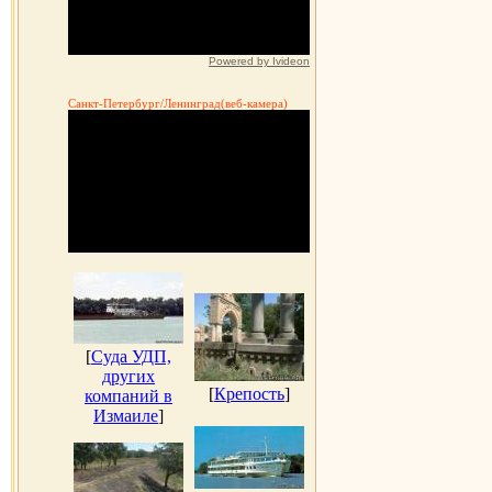
Powered by Ivideon
Санкт-Петербург/Ленинград(веб-камера)
[
Суда УДП,
других
[
Крепость
]
компаний в
Измаиле
]