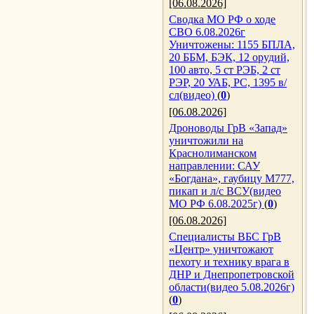
[06.08.2026]
Сводка МО РФ о ходе
СВО 6.08.2026г
Уничтожены: 1155 БПЛА,
20 ББМ, БЭК, 12 орудий,
100 авто, 5 ст РЭБ, 2 ст
РЭР, 20 УАБ, РС, 1395 в/
сл(видео)
(
0
)
[06.08.2026]
Дроноводы ГрВ «Запад»
уничтожили на
Краснолиманском
направлении: САУ
«Богдана», гаубицу М777,
пикап и л/с ВСУ(видео
МО РФ 6.08.2025г)
(
0
)
[06.08.2026]
Специалисты ВБС ГрВ
«Центр» уничтожают
пехоту и технику врага в
ДНР и Днепропетровской
области(видео 5.08.2026г)
(
0
)