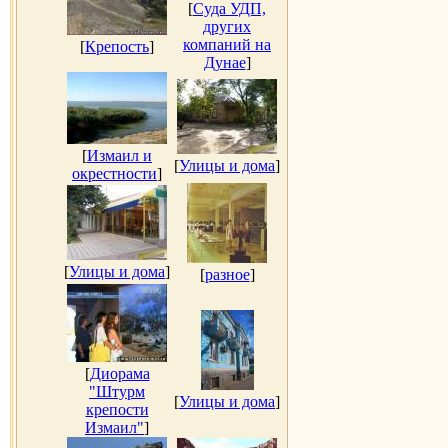
[
Суда УДП,
других
компаний на
[
Крепость
]
Дунае
]
[
Измаил и
[
Улицы и дома
]
окрестности
]
[
Улицы и дома
]
[
разное
]
[
Диорама
"Штурм
[
Улицы и дома
]
крепости
Измаил"
]