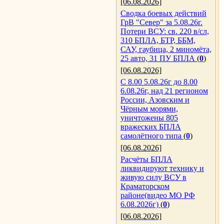
[06.08.2026]
Сводка боевых действий
ГрВ "Север" за 5.08.26г.
Потери ВСУ: св. 220 в/сл,
310 БПЛА, БТР, ББМ,
САУ, гаубица, 2 миномёта,
25 авто, 31 ПУ БПЛА
(
0
)
[06.08.2026]
С 8.00 5.08.26г до 8.00
6.08.26г, над 21 регионом
России, Азовским и
Чёрным морями,
уничтожены 805
вражеских БПЛА
самолётного типа
(
0
)
[06.08.2026]
Расчёты БПЛА
ликвидируют технику и
живую силу ВСУ в
Краматорском
районе(видео МО РФ
6.08.2026г)
(
0
)
[06.08.2026]