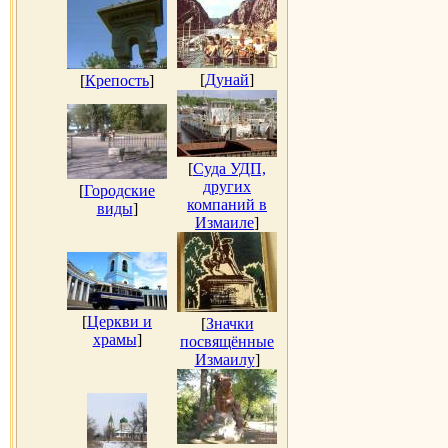
[
Дунай
]
[
Крепость
]
[
Суда УДП,
других
[
Городские
компаний в
виды
]
Измаиле
]
[
Церкви и
[
Значки
храмы
]
посвящённые
Измаилу
]