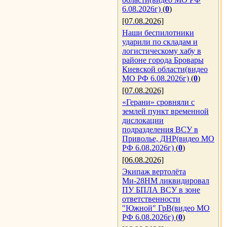
6.08.2026г)
(
0
)
[07.08.2026]
Наши беспилотники
ударили по складам и
логистическому хабу в
районе города Бровары
Киевской области(видео
МО РФ 6.08.2026г)
(
0
)
[07.08.2026]
«Герани» сровняли с
землей пункт временной
дислокации
подразделения ВСУ в
Приволье, ДНР(видео МО
РФ 6.08.2026г)
(
0
)
[06.08.2026]
Экипаж вертолёта
Ми-28НМ ликвидировал
ПУ БПЛА ВСУ в зоне
ответственности
"Южной" ГрВ(видео МО
РФ 6.08.2026г)
(
0
)