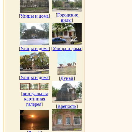
[
Городские
[
Улицы и дома
]
виды
]
[
Улицы и дома
]
[
Улицы и дома
]
[
Улицы и дома
]
[
Дунай
]
[
виртуальная
картинная
галерея
]
[
Крепость
]