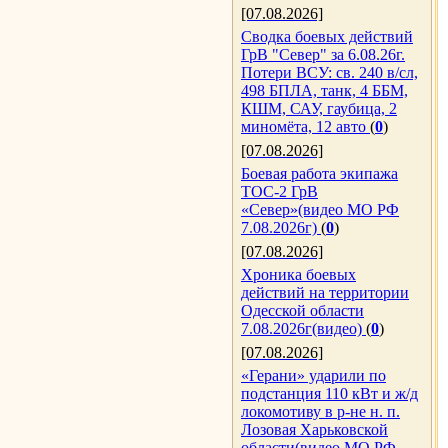
[07.08.2026]
Сводка боевых действий
ГрВ "Север" за 6.08.26г.
Потери ВСУ: св. 240 в/сл,
498 БПЛА, танк, 4 ББМ,
КШМ, САУ, гаубица, 2
миномёта, 12 авто
(
0
)
[07.08.2026]
Боевая работа экипажа
ТОС-2 ГрВ
«Север»(видео МО РФ
7.08.2026г)
(
0
)
[07.08.2026]
Хроника боевых
действий на территории
Одесской области
7.08.2026г(видео)
(
0
)
[07.08.2026]
«Герани» ударили по
подстанция 110 кВт и ж/д
локомотиву в р-не н. п.
Лозовая Харьковской
области(видео МО РФ