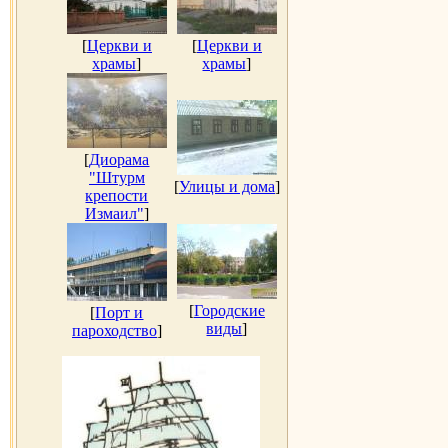
[
Церкви и
[
Церкви и
храмы
]
храмы
]
[
Диорама
"Штурм
[
Улицы и дома
]
крепости
Измаил"
]
[
Городские
[
Порт и
виды
]
пароходство
]