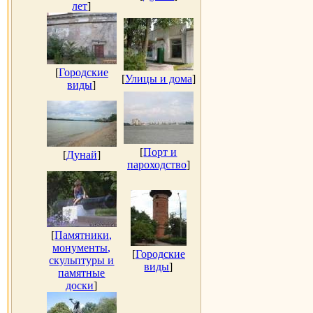
лет
]
[
Городские
[
Улицы и дома
]
виды
]
[
Порт и
[
Дунай
]
пароходство
]
[
Памятники,
монументы,
[
Городские
скульптуры и
виды
]
памятные
доски
]