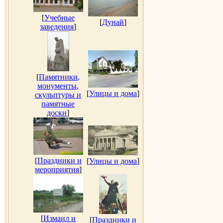
[
Учебные
[
Дунай
]
заведения
]
[
Памятники,
монументы,
[
Улицы и дома
]
скульптуры и
памятные
доски
]
[
Праздники и
[
Улицы и дома
]
мероприятия
]
[
Измаил и
[
Праздники и