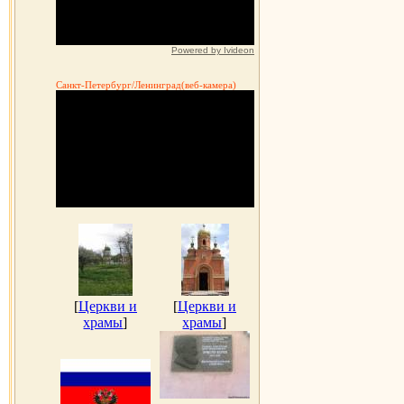
Powered by Ivideon
Санкт-Петербург/Ленинград(веб-камера)
[
Церкви и
[
Церкви и
храмы
]
храмы
]