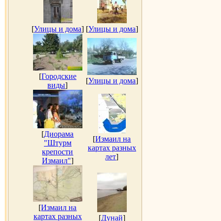
[
Улицы и дома
]
[
Улицы и дома
]
[
Городские
[
Улицы и дома
]
виды
]
[
Диорама
[
Измаил на
"Штурм
картах разных
крепости
лет
]
Измаил"
]
[
Измаил на
картах разных
[
Дунай
]