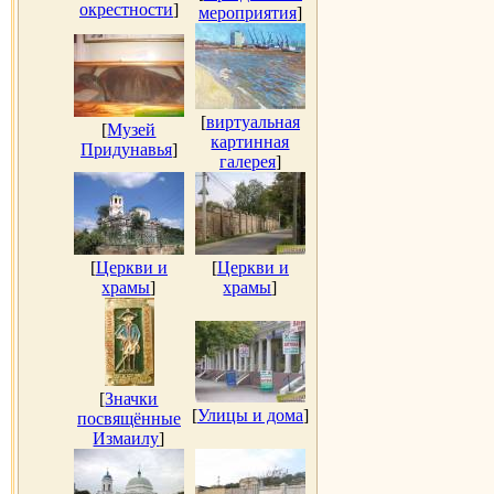
окрестности
]
мероприятия
]
[
виртуальная
[
Музей
картинная
Придунавья
]
галерея
]
[
Церкви и
[
Церкви и
храмы
]
храмы
]
[
Значки
[
Улицы и дома
]
посвящённые
Измаилу
]