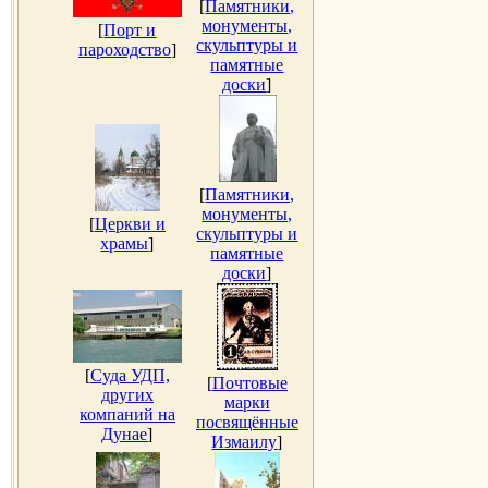
[
Памятники,
монументы,
[
Порт и
скульптуры и
пароходство
]
памятные
доски
]
[
Памятники,
монументы,
[
Церкви и
скульптуры и
храмы
]
памятные
доски
]
[
Суда УДП,
[
Почтовые
других
марки
компаний на
посвящённые
Дунае
]
Измаилу
]