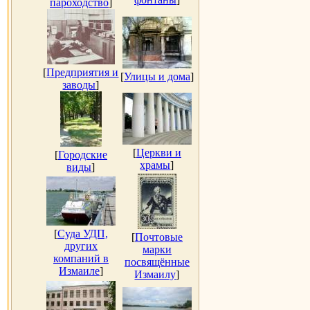
пароходство
]
[
Предприятия и
[
Улицы и дома
]
заводы
]
[
Церкви и
[
Городские
храмы
]
виды
]
[
Суда УДП,
[
Почтовые
других
марки
компаний в
посвящённые
Измаиле
]
Измаилу
]