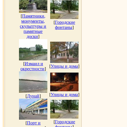
[
Памятники,
монументы,
[
Городские
скульптуры и
фонтаны
]
памятные
доски
]
[
Измаил и
[
Улицы и дома
]
окрестности
]
[
Улицы и дома
]
[
Дунай
]
[
Городские
[
Порт и
фонтаны
]