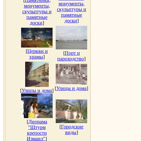
[
Памятники,
монументы,
монументы,
скульптуры и
скульптуры и
памятные
памятные
доски
]
доски
]
[
Церкви и
[
Порт и
храмы
]
пароходство
]
[
Улицы и дома
]
[
Улицы и дома
]
[
Диорама
[
Городские
"Штурм
виды
]
крепости
Измаил"
]