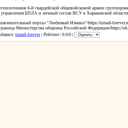
еспилотников 6-й гвардейской общевойсковой армии группиров
 управления БПЛА и личный состав ВСУ в Харьковской области
влекательный портал "Любимый Измаил"/https://izmail-forever.
раница Министерства обороны Российской Федерации/https://ok.r
Добавил:
izmail-forever
| Рейтинг: 0.0/0 |