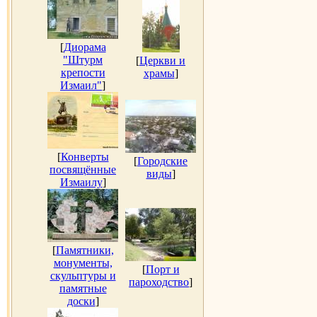
[
Диорама
"Штурм
[
Церкви и
крепости
храмы
]
Измаил"
]
[
Конверты
[
Городские
посвящённые
виды
]
Измаилу
]
[
Памятники,
монументы,
[
Порт и
скульптуры и
пароходство
]
памятные
доски
]