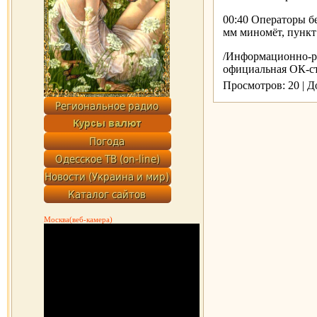
00:40 Операторы б
мм миномёт, пункт
/Информационно-раз
официальная OК-ст
Просмотров: 20 | 
Москва(веб-камера)