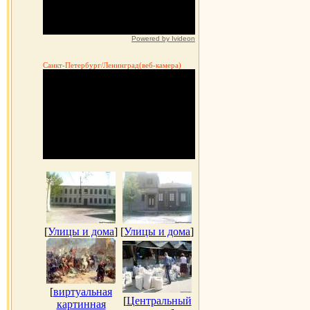
Powered by Ivideon
Санкт-Петербург/Ленинград(веб-камера)
[
Улицы и дома
]
[
Улицы и дома
]
[
виртуальная
[
Центральный
картинная