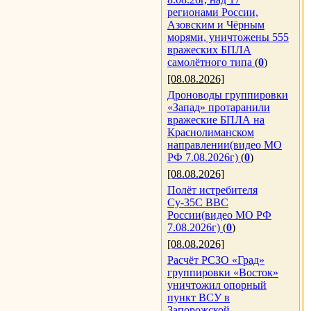
регионами России,
Азовским и Чёрным
морями, уничтожены 555
вражеских БПЛА
самолётного типа
(
0
)
[08.08.2026]
Дроноводы группировки
«Запад» протаранили
вражеские БПЛА на
Краснолиманском
направлении(видео МО
РФ 7.08.2026г)
(
0
)
[08.08.2026]
Полёт истребителя
Су-35С ВВС
России(видео МО РФ
7.08.2026г)
(
0
)
[08.08.2026]
Расчёт РСЗО «Град»
группировки «Восток»
уничтожил опорный
пункт ВСУ в
Запорожской