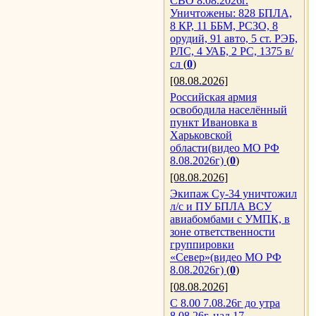
СВО 8.08.2026г.
Уничтожены: 828 БПЛА,
8 КР, 11 ББМ, РСЗО, 8
орудий, 91 авто, 5 ст. РЭБ,
РЛС, 4 УАБ, 2 РС, 1375 в/
сл
(
0
)
[08.08.2026]
Российская армия
освободила населённый
пункт Ивановка в
Харьковской
области(видео МО РФ
8.08.2026г)
(
0
)
[08.08.2026]
Экипаж Су-34 уничтожил
л/с и ПУ БПЛА ВСУ
авиабомбами с УМПК, в
зоне ответственности
группировки
«Север»(видео МО РФ
8.08.2026г)
(
0
)
[08.08.2026]
С 8.00 7.08.26г до утра
8.08.26г, над 17