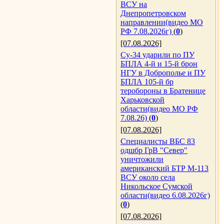
ВСУ на
Днепропетровском
направлении(видео МО
РФ 7.08.2026г)
(
0
)
[07.08.2026]
Су-34 ударили по ПУ
БПЛА 4-й и 15-й брон
НГУ в Доброполье и ПУ
БПЛА 105-й бр
теробороны в Братенице
Харьковской
области(видео МО РФ
7.08.26)
(
0
)
[07.08.2026]
Специалисты ВБС 83
одшбр ГрВ "Север"
уничтожили
американский БТР М-113
ВСУ около села
Никольское Сумской
области(видео 6.08.2026г)
(
0
)
[07.08.2026]