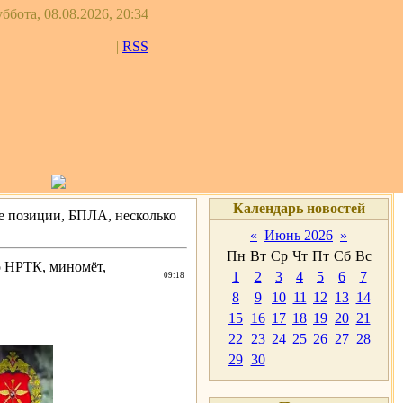
ббота, 08.08.2026, 20:34
|
RSS
Календарь новостей
 позиции, БПЛА, несколько
«
Июнь 2026
»
Пн
Вт
Ср
Чт
Пт
Сб
Вс
о НРТК, миномёт,
1
2
3
4
5
6
7
09:18
8
9
10
11
12
13
14
15
16
17
18
19
20
21
22
23
24
25
26
27
28
29
30