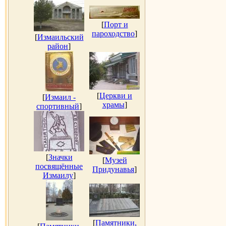
[
Порт и
пароходство
]
[
Измаильский
район
]
[
Церкви и
[
Измаил -
храмы
]
спортивный
]
[
Значки
[
Музей
посвящённые
Придунавья
]
Измаилу
]
[
Памятники,