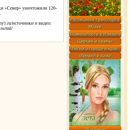
ки «Север» уничтожили 120-
.
my1.ru/источники и видео:
u/mil/