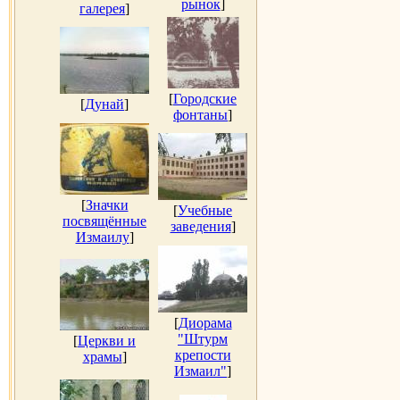
рынок
]
галерея
]
[
Городские
[
Дунай
]
фонтаны
]
[
Значки
[
Учебные
посвящённые
заведения
]
Измаилу
]
[
Диорама
"Штурм
[
Церкви и
крепости
храмы
]
Измаил"
]