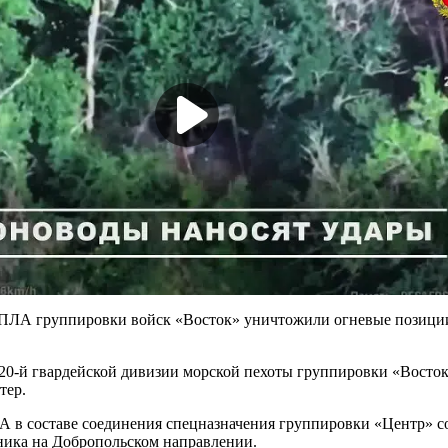
БПЛА группировки войск «Восток» уничтожили огневые позици
20-й гвардейской дивизии морской пехоты группировки «Восто
тер.
А в составе соединения спецназначения группировки «Центр» 
ика на Добропольском направлении.