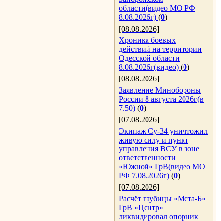
области(видео МО РФ
8.08.2026г)
(
0
)
[08.08.2026]
Хроника боевых
действий на территории
Одесской области
8.08.2026г(видео)
(
0
)
[08.08.2026]
Заявление Минобороны
России 8 августа 2026г(в
7.50)
(
0
)
[07.08.2026]
Экипаж Су-34 уничтожил
живую силу и пункт
управления ВСУ в зоне
ответственности
«Южной» ГрВ(видео МО
РФ 7.08.2026г)
(
0
)
[07.08.2026]
Расчёт гаубицы «Мста-Б»
ГрВ «Центр»
ликвидировал опорник